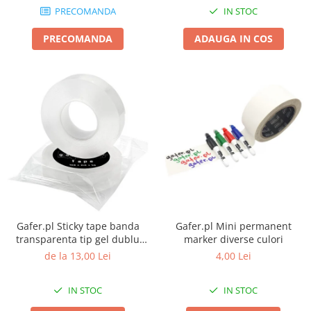
PRECOMANDA
IN STOC
PRECOMANDA
ADAUGA IN COS
Gafer.pl Sticky tape banda
Gafer.pl Mini permanent
transparenta tip gel dublu
marker diverse culori
adeziva rola 5m
de la 13,00 Lei
4,00 Lei
IN STOC
IN STOC