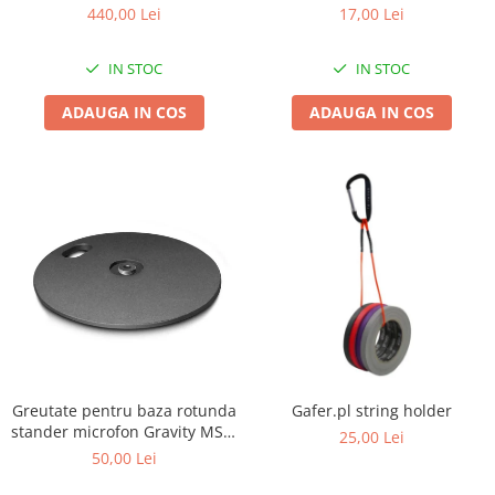
440,00 Lei
17,00 Lei
IN STOC
IN STOC
ADAUGA IN COS
ADAUGA IN COS
Greutate pentru baza rotunda
Gafer.pl string holder
stander microfon Gravity MS 2
25,00 Lei
WP
50,00 Lei