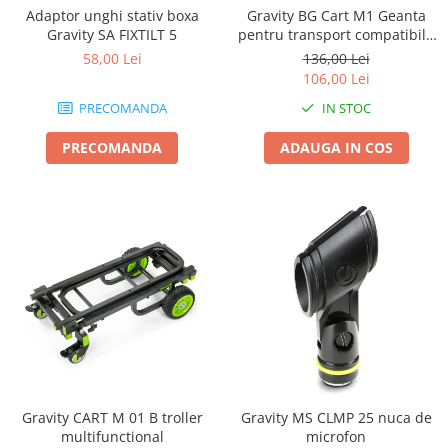
Boxe de centru
Adaptor unghi stativ boxa
Gravity BG Cart M1 Geanta
Boxe exterior
Gravity SA FIXTILT 5
pentru transport compatibila
Boxe tavan
cu caruciorul Cart M 01B
58,00 Lei
136,00 Lei
Sisteme surround
106,00 Lei
Subwoofer
PRECOMANDA
IN STOC
Boxe active
PRECOMANDA
ADAUGA IN COS
Soundbar
Pachete
Boxe de perete
Boxe podea
Boxe portabile
Gravity CART M 01 B troller
Gravity MS CLMP 25 nuca de
multifunctional
microfon