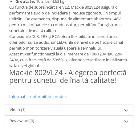
Greutate:
10.2 lbs (4.63 kg)
Cu funcția de supraîncărcare VLZ, Mackie 802VLZ4 asigură o
performanță audio de încredere și reduce zgomotul în timpul
utilizării. De asemenea, dispune de alimentare phantom +48V
pentru microfoanele cu condensator, permițând înregistrarea
sunetului de înaltă calitate.
Conexiunile XLR, TRS și RCA oferă flexibilitate în conectarea
diferitelor surse audio, iar LED-urile de nivel de pe fiecare canal
permit o monitorizare vizuală ușoară a semnalului.
Acest mixer funcționează la o alimentare de 100-120V sau 220-
240V, cu o frecvență de 50/60Hz, oferind versatilitate în utilizarea
sa la nivel global.
Mackie 802VLZ4 - Alegerea perfectă
pentru sunetul de înaltă calitate!
Informatii conformitate produs
Video
(1)
Review-uri
(0)