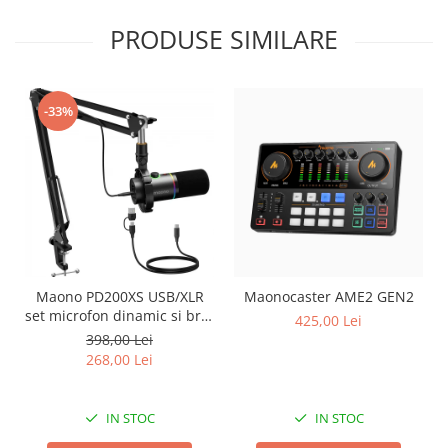
PRODUSE SIMILARE
-33%
Maono PD200XS USB/XLR
Maonocaster AME2 GEN2
set microfon dinamic si brat
425,00 Lei
tip boom
398,00 Lei
268,00 Lei
IN STOC
IN STOC