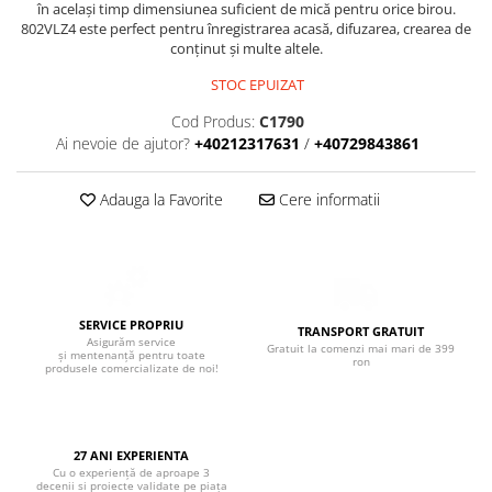
Boxe de centru
în același timp dimensiunea suficient de mică pentru orice birou.
802VLZ4 este perfect pentru înregistrarea acasă, difuzarea, crearea de
Boxe exterior
conținut și multe altele.
Boxe tavan
STOC EPUIZAT
Sisteme surround
Subwoofer
Cod Produs:
C1790
Ai nevoie de ajutor?
+40212317631
/
+40729843861
Boxe active
Soundbar
Adauga la Favorite
Cere informatii
Pachete
Boxe de perete
Boxe podea
Boxe portabile
SERVICE PROPRIU
TRANSPORT GRATUIT
Asigurăm service
Gratuit la comenzi mai mari de 399
și mentenanță pentru toate
ron
produsele comercializate de noi!
27 ANI EXPERIENTA
Cu o experiență de aproape 3
decenii si proiecte validate pe piața