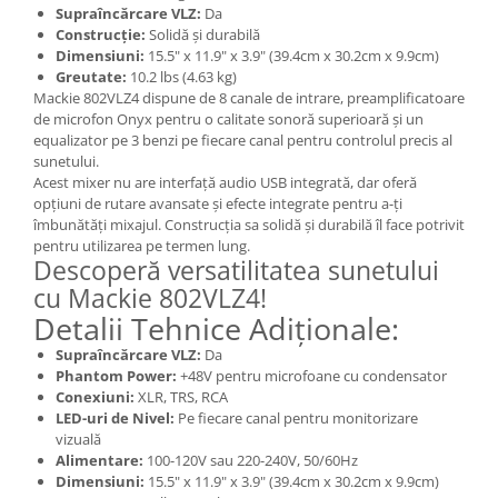
Supraîncărcare VLZ:
Da
Construcție:
Solidă și durabilă
Dimensiuni:
15.5" x 11.9" x 3.9" (39.4cm x 30.2cm x 9.9cm)
Greutate:
10.2 lbs (4.63 kg)
Mackie 802VLZ4 dispune de 8 canale de intrare, preamplificatoare
de microfon Onyx pentru o calitate sonoră superioară și un
equalizator pe 3 benzi pe fiecare canal pentru controlul precis al
sunetului.
Acest mixer nu are interfață audio USB integrată, dar oferă
opțiuni de rutare avansate și efecte integrate pentru a-ți
îmbunătăți mixajul. Construcția sa solidă și durabilă îl face potrivit
pentru utilizarea pe termen lung.
Descoperă versatilitatea sunetului
cu Mackie 802VLZ4!
Detalii Tehnice Adiționale:
Supraîncărcare VLZ:
Da
Phantom Power:
+48V pentru microfoane cu condensator
Conexiuni:
XLR, TRS, RCA
LED-uri de Nivel:
Pe fiecare canal pentru monitorizare
vizuală
Alimentare:
100-120V sau 220-240V, 50/60Hz
Dimensiuni:
15.5" x 11.9" x 3.9" (39.4cm x 30.2cm x 9.9cm)