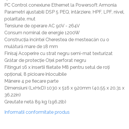
PC Control conexiune Ethernet la Powersoft Armonia
Parametri ajustabili DSP 5 PEQ, întârziere, HPF, LPF, nivel,
polaritate, mut
Tensiune de operare AC 90V - 264V
Consum nominal de energie 1200W
Construcția incintei Cherestea de mesteacăn cu o
mulătură mare de 18 mm
Finisaj Acoperire cu strat negru semi-mat texturizat
Grătar de protecție Oțel perforat negru
Fitinguri 16 x insertii filetate M8 pentru setul de roți
opțional, 8 picioare înlocuibile
Mânere 4 pe fiecare parte
Dimensiuni (LxHxD) 1030 x 516 x 920mm (40.55 x 20.31 x
36.22in)
Greutate netă 89 kg (196.2lb)
Informatii conformitate produs