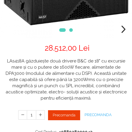
CABLURI & CONECTORI
Stative Echipamente Dj
Monitoare De Studio
Distributie Curent
On ear
Cablu curent
Over Ear
Stative Multimedia
Platane
Efecte De Lumina Cu LED
Seetronic
Casti Gaming
Prolights
Pupitre Mobile
Lasere
Casti Hi-Fi
Cablu semnal echipat
In ear
Stative Laptop
Lichide Fum Ceata Baloane
Cablu boxe
Portabile
Maono
Lumini Arhitecturale
28.512,00 Lei
Playere
Par LED
VOID Acoustics
CD Player
LAs418A găzduiește două drivere B&C de 18" cu excursie
Lumini arhitecturale de exterior
Network Player
Air
mare și cu o putere de 1600W fiecare, alimentate de
Lumini arhitecturale cu acumulator
DAC
Cyclone
DPA3000 (modulul de alimentare cu DSP). Această unitate
Masini Fum Ceata Baloane
Tunere
este capabilă să ofere până la 3200Wrms cu o precizie
magnifică și un punch cu SPL incredibil, combinând
Blu-ray Player
Moving Heads & Scanners
acustice optimizate, electro- soluții acustice și electronice
Platane
Proiectoare Teatru Si Scena
pentru eficiență maximă.
Accesorii
Boxe
PRECOMANDA
Precomanda
Boxe de raft
Boxe de centru