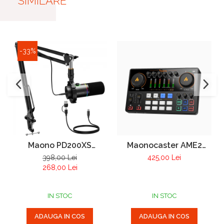
SIMILARE
-33%
Maono PD200XS
Maonocaster AME2
USB/XLR set microfon
GEN2
398,00 Lei
425,00 Lei
dinamic si brat tip boom
268,00 Lei
IN STOC
IN STOC
ADAUGA IN COS
ADAUGA IN COS