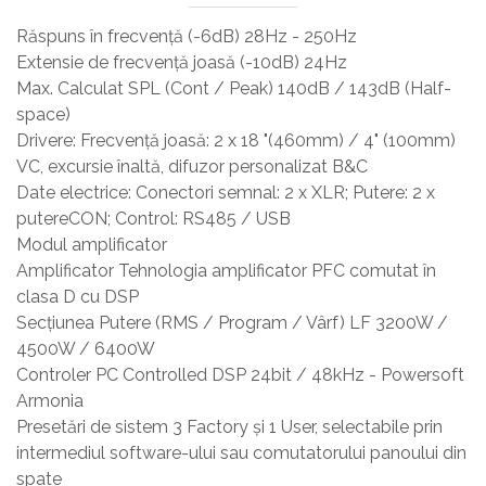
Răspuns în frecvență (-6dB) 28Hz - 250Hz
Extensie de frecvență joasă (-10dB) 24Hz
Max. Calculat SPL (Cont / Peak) 140dB / 143dB (Half-
space)
Drivere: Frecvență joasă: 2 x 18 "(460mm) / 4" (100mm)
VC, excursie înaltă, difuzor personalizat B&C
Date electrice: Conectori semnal: 2 x XLR; Putere: 2 x
putereCON; Control: RS485 / USB
Modul amplificator
Amplificator Tehnologia amplificator PFC comutat în
clasa D cu DSP
Secțiunea Putere (RMS / Program / Vârf) LF 3200W /
4500W / 6400W
Controler PC Controlled DSP 24bit / 48kHz - Powersoft
Armonia
Presetări de sistem 3 Factory și 1 User, selectabile prin
intermediul software-ului sau comutatorului panoului din
spate