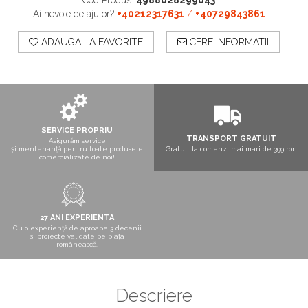
Cod Produs:
4988028299043
Boxe exterior
Ai nevoie de ajutor?
+40212317631
/
+40729843861
Boxe tavan
Sisteme surround
ADAUGA LA FAVORITE
CERE INFORMATII
Subwoofer
Boxe active
Soundbar
Pachete
Boxe de perete
SERVICE PROPRIU
Boxe podea
TRANSPORT GRATUIT
Asigurăm service
și mentenanță pentru toate produsele
Gratuit la comenzi mai mari de 399 ron
Boxe portabile
comercializate de noi!
27 ANI EXPERIENTA
Cu o experiență de aproape 3 decenii
si proiecte validate pe piața
românească.
Descriere