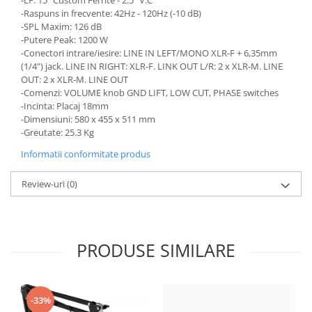
-LF: 15" Custom Ferrite - 2.5" V.C
-Raspuns in frecvente: 42Hz - 120Hz (-10 dB)
-SPL Maxim: 126 dB
-Putere Peak: 1200 W
-Conectori intrare/iesire: LINE IN LEFT/MONO XLR-F + 6,35mm
(1/4") jack. LINE IN RIGHT: XLR-F. LINK OUT L/R: 2 x XLR-M. LINE
OUT: 2 x XLR-M. LINE OUT
-Comenzi: VOLUME knob GND LIFT, LOW CUT, PHASE switches
-Incinta: Placaj 18mm
-Dimensiuni: 580 x 455 x 511 mm
-Greutate: 25.3 Kg
Informatii conformitate produs
Review-uri
(0)
PRODUSE SIMILARE
-33%