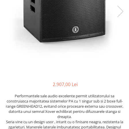
Stative multimedia
Distributie Curent
Platane
On ear
Prolights
Efecte de lumina cu LED
Over Ear
Cablu semnal echipat
Pupitre Mobile
Lasere
Casti Gaming
Cablu boxe
Stative laptop
Lichide Fum Ceata Baloane
Casti Hi-Fi
Maono
In ear
Lumini arhitecturale
VOID Acoustics
Portabile
Par LED
Air
Playere
Lumini arhitecturale de exterior
Cyclone
CD Player
Lumini arhitecturale cu acumulator
Network Player
Masini Fum Ceata Baloane
DAC
Moving Heads & Scanners
Tunere
2.907,00 Lei
Proiectoare Teatru si Scena
Blu-ray Player
Performantele sale audio excelente permit utilizatorului sa
Platane
construiasca majoritatea sistemelor PA cu 1 singur sub si 2 boxe full-
Accesorii
range GREENHEAD12, evitand orice procesare externa sau crossover,
datorita unui semnal Xover echilibrat pentru difuzoarele stanga si
Boxe
dreapta.
Boxe de raft
Seria vine cu un design usor , intarit cu o finisare neagra, rezistenta la
zgarieturi. Manerele laterale imbunatatesc portabilitatea. Designul