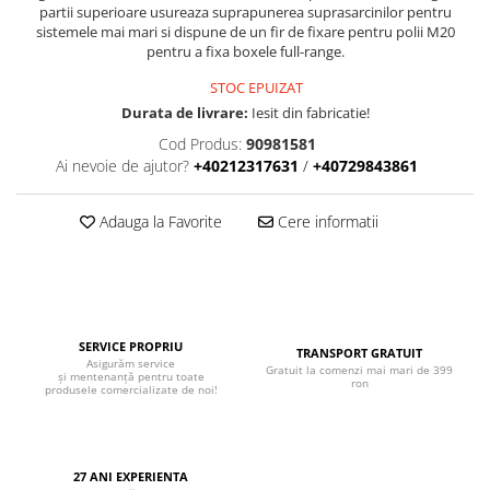
Boxe de centru
partii superioare usureaza suprapunerea suprasarcinilor pentru
Boxe exterior
sistemele mai mari si dispune de un fir de fixare pentru polii M20
pentru a fixa boxele full-range.
Boxe tavan
Sisteme surround
STOC EPUIZAT
Durata de livrare:
Iesit din fabricatie!
Subwoofer
Boxe active
Cod Produs:
90981581
Ai nevoie de ajutor?
+40212317631
/
+40729843861
Soundbar
Pachete
Adauga la Favorite
Cere informatii
Boxe de perete
Boxe podea
Boxe portabile
SERVICE PROPRIU
TRANSPORT GRATUIT
Asigurăm service
Gratuit la comenzi mai mari de 399
și mentenanță pentru toate
ron
produsele comercializate de noi!
27 ANI EXPERIENTA