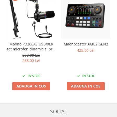
Maono PD200XS USB/XLR
Maonocaster AME2 GEN2
set microfon dinamic si brat
425,00 Lei
tip boom
398,00 Lei
268,00 Lei
IN STOC
IN STOC
ADAUGA IN COS
ADAUGA IN COS
SOCIAL