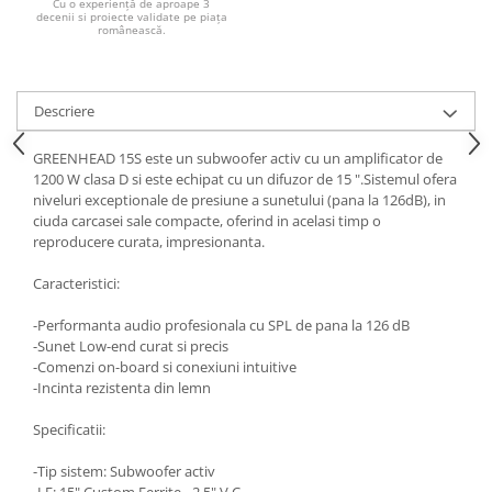
Cu o experiență de aproape 3
decenii si proiecte validate pe piața
românească.
Descriere
GREENHEAD 15S este un subwoofer activ cu un amplificator de
1200 W clasa D si este echipat cu un difuzor de 15 ".Sistemul ofera
niveluri exceptionale de presiune a sunetului (pana la 126dB), in
ciuda carcasei sale compacte, oferind in acelasi timp o
reproducere curata, impresionanta.
Caracteristici:
-Performanta audio profesionala cu SPL de pana la 126 dB
-Sunet Low-end curat si precis
-Comenzi on-board si conexiuni intuitive
-Incinta rezistenta din lemn
Specificatii:
-Tip sistem: Subwoofer activ