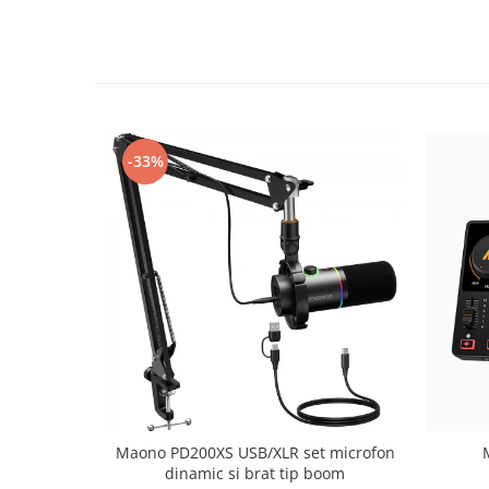
-33%
Maono PD200XS USB/XLR set microfon
dinamic si brat tip boom