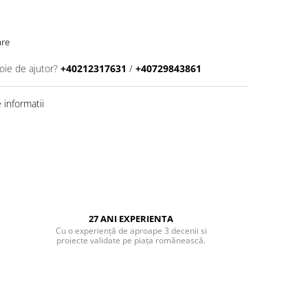
are
oie de ajutor?
+40212317631
/
+40729843861
informatii
27 ANI EXPERIENTA
Cu o experiență de aproape 3 decenii si
proiecte validate pe piața românească.