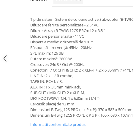
Boxe de centru
Boxe exterior
Boxe tavan
Tip de sistem: Sistem de coloane active Subwoofer (B-TWIG
Sisteme surround
Difuzoare ferrite personalizate - 2.5" VC
Difuzor Array (B-TWIG 12CS PRO): 12 x 3,5 ”
Subwoofer
Difuzoare personalizate - 1” VC
Boxe active
Dispersie medie: orizontală de 120 °
Soundbar
Răspuns în frecvență: 45Hz - 20kHz
SPL maxim: 126 dB
Pachete
Putere maximă: 2800 W
Boxe de perete
Crossover: 24dB / Oct @ 200Hz
Boxe podea
Conectori I / O: CH1 & CH2: 2 x XLR-F + 2 x 6,35mm (1/4 ”),
LINE IN: 2 x L / R combo,
Boxe portabile
TAPE IN: RCA L / R,
AUX IN : 1 x 3.5mm mini-jack,
SUB OUT / MIX OUT: 2 x XLR-M,
DFX FOOTWSWITCH: 1 x 6,35mm (1/4 ”)
Carcasă: placaj de 12 mm
Dimensiuni B-Twig 12S PRO (L x P x P): 370 x 583 x 500 mm
Dimensiuni B-Twig 12CS PRO (L x P x P): 105 x 680 x 107m
Informatii conformitate produs