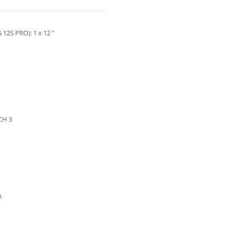
 12S PRO): 1 x 12 "
 CH 3
m