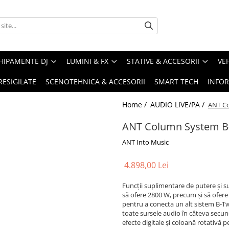
HIPAMENTE DJ
LUMINI & FX
STATIVE & ACCESORII
VE
RESIGILATE
SCENOTEHNICA & ACCESORII
SMART TECH
INFOR
Home /
AUDIO LIVE/PA /
ANT C
ANT Column System B
ANT Into Music
4.898,00 Lei
Funcții suplimentare de putere și s
să ofere 2800 W, precum și să ofere u
pentru a conecta un alt sistem B-Tw
toate sursele audio în câteva secun
efecte digitale și coloană rotativă