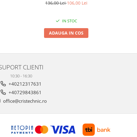
M 01B
136,00 Lei
106,00 Lei
IN STOC
ADAUGA IN COS
SUPORT CLIENTI
10:30 - 16:30
+40212317631
+40729843861
office@cristechnic.ro