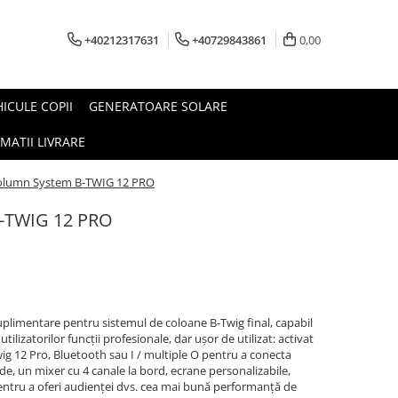
+40212317631
+40729843861
0,00
HICULE COPII
GENERATOARE SOLARE
MATII LIVRARE
olumn System B-TWIG 12 PRO
-TWIG 12 PRO
uplimentare pentru sistemul de coloane B-Twig final, capabil
tilizatorilor funcții profesionale, dar ușor de utilizat: activat
ig 12 Pro, Bluetooth sau I / multiple O pentru a conecta
de, un mixer cu 4 canale la bord, ecrane personalizabile,
 pentru a oferi audienței dvs. cea mai bună performanță de