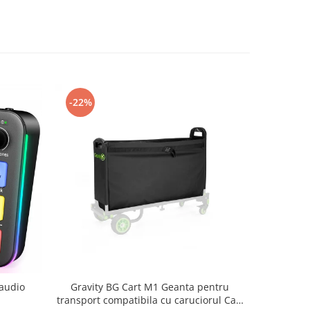
-22%
audio
Gravity BG Cart M1 Geanta pentru
LD System
transport compatibila cu caruciorul Cart
cu