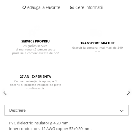
Boxe de centru
Adauga la Favorite
Cere informatii
Boxe exterior
Boxe tavan
Sisteme surround
Subwoofer
Boxe active
SERVICE PROPRIU
TRANSPORT GRATUIT
Soundbar
Asigurăm service
Gratuit la comenzi mai mari de 399
și mentenanță pentru toate
ron
produsele comercializate de noi!
Pachete
Boxe de perete
Boxe podea
27 ANI EXPERIENTA
Boxe portabile
Cu o experiență de aproape 3
decenii si proiecte validate pe piața
românească.
Descriere
PVC dielectric insulator ø 4.20 mm.
Inner conductors: 12 AWG copper 53x0.30 mm.