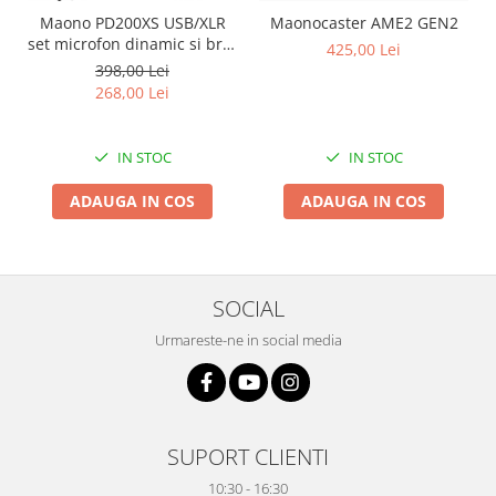
Maono PD200XS USB/XLR
Maonocaster AME2 GEN2
set microfon dinamic si brat
425,00 Lei
tip boom
398,00 Lei
268,00 Lei
IN STOC
IN STOC
ADAUGA IN COS
ADAUGA IN COS
SOCIAL
Urmareste-ne in social media
SUPORT CLIENTI
10:30 - 16:30