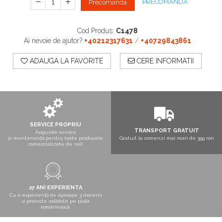
PRECOMANDA
Precomanda
Boxe exterior
Boxe tavan
Sisteme surround
Cod Produs:
C1478
Subwoofer
Ai nevoie de ajutor?
+40212317631
/
+40729843861
Boxe active
ADAUGA LA FAVORITE
CERE INFORMATII
Soundbar
Pachete
Boxe de perete
Boxe podea
Boxe portabile
SERVICE PROPRIU
TRANSPORT GRATUIT
Asigurăm service
și mentenanță pentru toate produsele
Gratuit la comenzi mai mari de 399 ron
comercializate de noi!
27 ANI EXPERIENTA
Cu o experiență de aproape 3 decenii
si proiecte validate pe piața
românească.