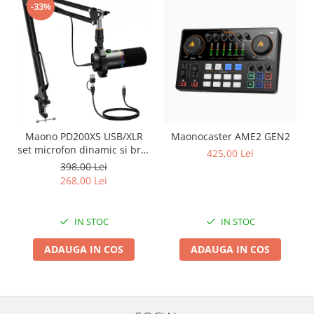
-33%
Maono PD200XS USB/XLR
Maonocaster AME2 GEN2
set microfon dinamic si brat
425,00 Lei
tip boom
398,00 Lei
268,00 Lei
IN STOC
IN STOC
ADAUGA IN COS
ADAUGA IN COS