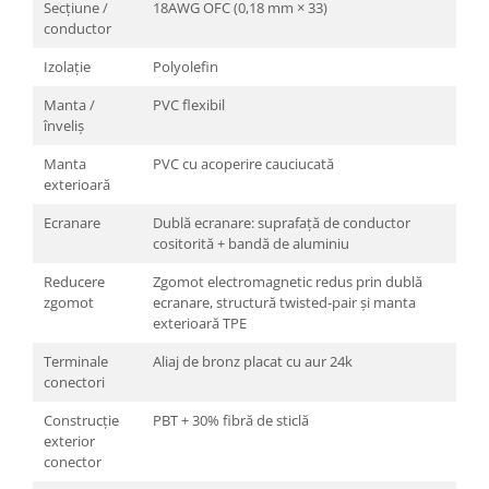
Secțiune /
18AWG OFC (0,18 mm × 33)
conductor
Izolație
Polyolefin
Manta /
PVC flexibil
înveliș
Manta
PVC cu acoperire cauciucată
exterioară
Ecranare
Dublă ecranare: suprafață de conductor
cositorită + bandă de aluminiu
Reducere
Zgomot electromagnetic redus prin dublă
zgomot
ecranare, structură twisted-pair și manta
exterioară TPE
Terminale
Aliaj de bronz placat cu aur 24k
conectori
Construcție
PBT + 30% fibră de sticlă
exterior
conector