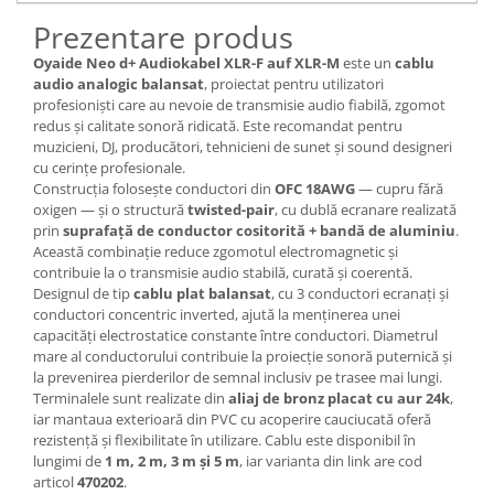
Prezentare produs
Oyaide Neo d+ Audiokabel XLR-F auf XLR-M
este un
cablu
audio analogic balansat
, proiectat pentru utilizatori
profesioniști care au nevoie de transmisie audio fiabilă, zgomot
redus și calitate sonoră ridicată. Este recomandat pentru
muzicieni, DJ, producători, tehnicieni de sunet și sound designeri
cu cerințe profesionale.
Construcția folosește conductori din
OFC 18AWG
— cupru fără
oxigen — și o structură
twisted-pair
, cu dublă ecranare realizată
prin
suprafață de conductor cositorită + bandă de aluminiu
.
Această combinație reduce zgomotul electromagnetic și
contribuie la o transmisie audio stabilă, curată și coerentă.
Designul de tip
cablu plat balansat
, cu 3 conductori ecranați și
conductori concentric inverted, ajută la menținerea unei
capacități electrostatice constante între conductori. Diametrul
mare al conductorului contribuie la proiecție sonoră puternică și
la prevenirea pierderilor de semnal inclusiv pe trasee mai lungi.
Terminalele sunt realizate din
aliaj de bronz placat cu aur 24k
,
iar mantaua exterioară din PVC cu acoperire cauciucată oferă
rezistență și flexibilitate în utilizare. Cablu este disponibil în
lungimi de
1 m, 2 m, 3 m și 5 m
, iar varianta din link are cod
articol
470202
.