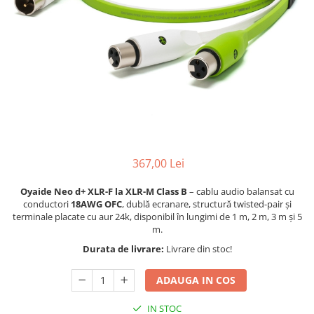
Stative multimedia
Distributie Curent
Platane
On ear
Prolights
Efecte de lumina cu LED
Over Ear
Cablu semnal echipat
Pupitre Mobile
Lasere
Casti Gaming
Cablu boxe
Stative laptop
Lichide Fum Ceata Baloane
Casti Hi-Fi
Maono
In ear
Lumini arhitecturale
VOID Acoustics
Portabile
Par LED
Air
Playere
Lumini arhitecturale de exterior
Cyclone
CD Player
Lumini arhitecturale cu acumulator
Network Player
367,00 Lei
Masini Fum Ceata Baloane
DAC
Moving Heads & Scanners
Oyaide Neo d+ XLR-F la XLR-M Class B
– cablu audio balansat cu
Tunere
conductori
18AWG OFC
, dublă ecranare, structură twisted-pair și
Proiectoare Teatru si Scena
Blu-ray Player
terminale placate cu aur 24k, disponibil în lungimi de 1 m, 2 m, 3 m și 5
m.
Platane
Durata de livrare:
Livrare din stoc!
Accesorii
Boxe
ADAUGA IN COS
Boxe de raft
IN STOC