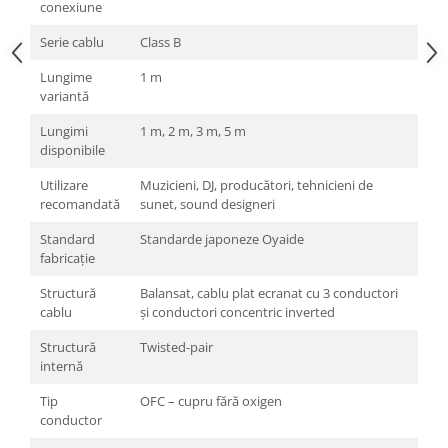
conexiune
Serie cablu
Class B
Lungime
1 m
variantă
Lungimi
1 m, 2 m, 3 m, 5 m
disponibile
Utilizare
Muzicieni, DJ, producători, tehnicieni de
recomandată
sunet, sound designeri
Standard
Standarde japoneze Oyaide
fabricație
Structură
Balansat, cablu plat ecranat cu 3 conductori
cablu
și conductori concentric inverted
Structură
Twisted-pair
internă
Tip
OFC – cupru fără oxigen
conductor