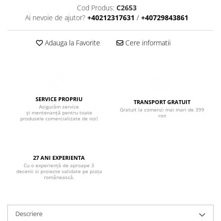
Boxe de centru
Cod Produs:
C2653
Boxe exterior
Ai nevoie de ajutor?
+40212317631
/
+40729843861
Boxe tavan
Sisteme surround
Adauga la Favorite
Cere informatii
Subwoofer
Boxe active
Soundbar
Pachete
SERVICE PROPRIU
TRANSPORT GRATUIT
Boxe de perete
Asigurăm service
Gratuit la comenzi mai mari de 399
și mentenanță pentru toate
Boxe podea
ron
produsele comercializate de noi!
Boxe portabile
27 ANI EXPERIENTA
Cu o experiență de aproape 3
decenii si proiecte validate pe piața
românească.
Descriere