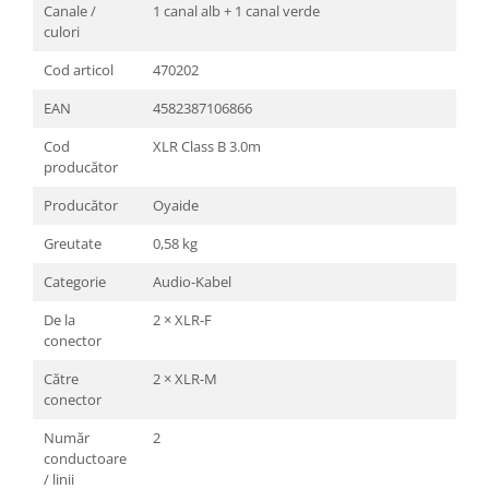
Canale /
1 canal alb + 1 canal verde
culori
Cod articol
470202
EAN
4582387106866
Cod
XLR Class B 3.0m
producător
Producător
Oyaide
Greutate
0,58 kg
Categorie
Audio-Kabel
De la
2 × XLR-F
conector
Către
2 × XLR-M
conector
Număr
2
conductoare
/ linii