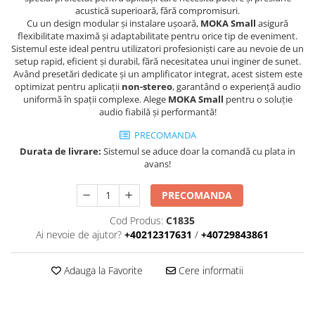
Boxe de centru
acustică superioară, fără compromisuri.
Boxe exterior
Cu un design modular și instalare ușoară,
MOKA Small
asigură
flexibilitate maximă și adaptabilitate pentru orice tip de eveniment.
Boxe tavan
Sistemul este ideal pentru utilizatori profesioniști care au nevoie de un
Sisteme surround
setup rapid, eficient și durabil, fără necesitatea unui inginer de sunet.
Subwoofer
Având presetări dedicate și un amplificator integrat, acest sistem este
optimizat pentru aplicații
non-stereo
, garantând o experiență audio
Boxe active
uniformă în spații complexe. Alege
MOKA Small
pentru o soluție
Soundbar
audio fiabilă și performantă!
Pachete
PRECOMANDA
Boxe de perete
Durata de livrare:
Sistemul se aduce doar la comandă cu plata in
avans!
Boxe podea
Boxe portabile
PRECOMANDA
Cod Produs:
C1835
Ai nevoie de ajutor?
+40212317631
/
+40729843861
Adauga la Favorite
Cere informatii