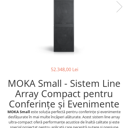
Stative multimedia
Distributie Curent
Platane
On ear
Prolights
Efecte de lumina cu LED
Over Ear
Cablu semnal echipat
Pupitre Mobile
Lasere
Casti Gaming
Cablu boxe
Stative laptop
Lichide Fum Ceata Baloane
Casti Hi-Fi
Maono
In ear
Lumini arhitecturale
VOID Acoustics
Portabile
Par LED
Air
Playere
Lumini arhitecturale de exterior
Cyclone
CD Player
Lumini arhitecturale cu acumulator
Network Player
Masini Fum Ceata Baloane
52.348,00 Lei
DAC
Moving Heads & Scanners
MOKA Small - Sistem Line
Tunere
Proiectoare Teatru si Scena
Blu-ray Player
Array Compact pentru
Platane
Conferințe și Evenimente
Accesorii
Boxe
MOKA Small
este soluția perfectă pentru conferințe și evenimente
desfășurate în mai multe încăperi alăturate. Acest sistem line array
Boxe de raft
ultra-compact oferă performanțe acustice de înaltă calitate și este
special proiectat pentru aplicații care necesită putere și presiune