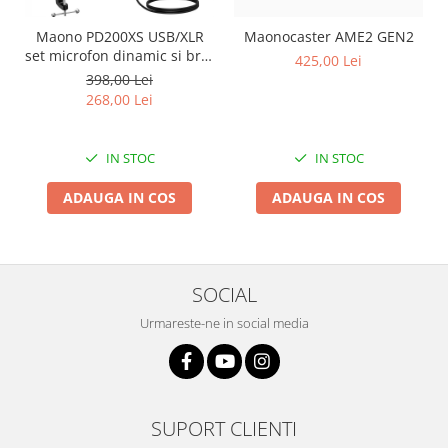
Maono PD200XS USB/XLR
Maonocaster AME2 GEN2
set microfon dinamic si brat
425,00 Lei
tip boom
398,00 Lei
268,00 Lei
IN STOC
IN STOC
ADAUGA IN COS
ADAUGA IN COS
SOCIAL
Urmareste-ne in social media
SUPORT CLIENTI