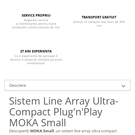
SERVICE PROPRIU
TRANSPORT GRATUIT
Asigurăm service
Gratuit la comenzi mai mari de 399
și mentenanță pentru toate
ron
produsele comercializate de noi!
27 ANI EXPERIENTA
Cu o experiență de aproape 3
decenii si proiecte validate pe piața
românească.
Descriere
Sistem Line Array Ultra-
Compact Plug'n'Play
MOKA Small
Descoperiți
MOKA Small
, un sistem line array ultra-compact