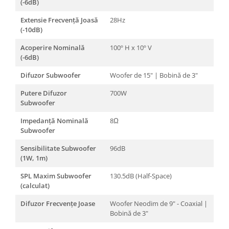
(-6dB)
Extensie Frecvență Joasă
28Hz
(-10dB)
Acoperire Nominală
100º H x 10º V
(-6dB)
Difuzor Subwoofer
Woofer de 15" | Bobină de 3"
Putere Difuzor
700W
Subwoofer
Impedanță Nominală
8Ω
Subwoofer
Sensibilitate Subwoofer
96dB
(1W, 1m)
SPL Maxim Subwoofer
130.5dB (Half-Space)
(calculat)
Difuzor Frecvențe Joase
Woofer Neodim de 9" - Coaxial |
Bobină de 3"