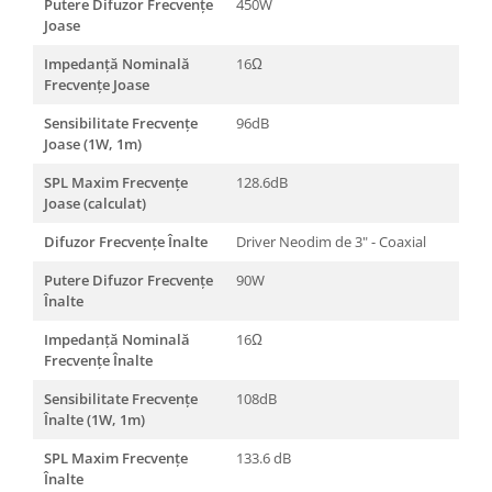
Putere Difuzor Frecvențe
450W
Joase
Impedanță Nominală
16Ω
Frecvențe Joase
Sensibilitate Frecvențe
96dB
Joase (1W, 1m)
SPL Maxim Frecvențe
128.6dB
Joase (calculat)
Difuzor Frecvențe Înalte
Driver Neodim de 3" - Coaxial
Putere Difuzor Frecvențe
90W
Înalte
Impedanță Nominală
16Ω
Frecvențe Înalte
Sensibilitate Frecvențe
108dB
Înalte (1W, 1m)
SPL Maxim Frecvențe
133.6 dB
Înalte