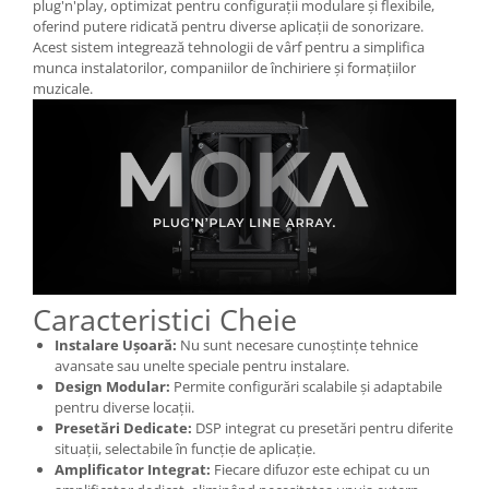
plug'n'play, optimizat pentru configurații modulare și flexibile,
oferind putere ridicată pentru diverse aplicații de sonorizare.
Acest sistem integrează tehnologii de vârf pentru a simplifica
munca instalatorilor, companiilor de închiriere și formațiilor
muzicale.
Caracteristici Cheie
Instalare Ușoară:
Nu sunt necesare cunoștințe tehnice
avansate sau unelte speciale pentru instalare.
Design Modular:
Permite configurări scalabile și adaptabile
pentru diverse locații.
Presetări Dedicate:
DSP integrat cu presetări pentru diferite
situații, selectabile în funcție de aplicație.
Amplificator Integrat:
Fiecare difuzor este echipat cu un