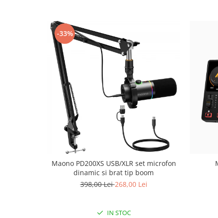
-33%
Maono PD200XS USB/XLR set microfon
dinamic si brat tip boom
398,00 Lei
268,00 Lei
IN STOC