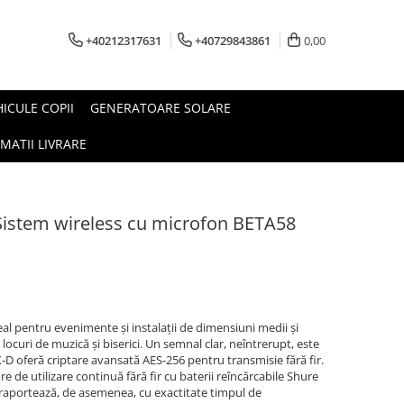
+40212317631
+40729843861
0,00
HICULE COPII
GENERATOARE SOLARE
MATII LIVRARE
istem wireless cu microfon BETA58
deal pentru evenimente și instalații de dimensiuni medii și
 locuri de muzică și biserici. Un semnal clar, neîntrerupt, este
D oferă criptare avansată AES-256 pentru transmisie fără fir.
e de utilizare continuă fără fir cu baterii reîncărcabile Shure
i raportează, de asemenea, cu exactitate timpul de