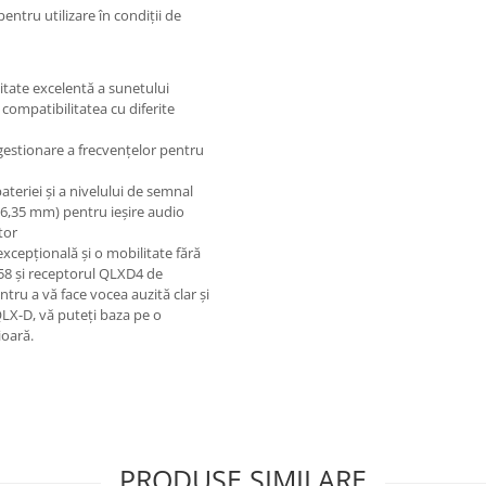
pentru utilizare în condiții de
itate excelentă a sunetului
 compatibilitatea cu diferite
estionare a frecvențelor pentru
ateriei și a nivelului de semnal
(6,35 mm) pentru ieșire audio
tor
xcepțională și o mobilitate fără
58 și receptorul QLXD4 de
ntru a vă face vocea auzită clar și
LX-D, vă puteți baza pe o
ioară.
PRODUSE SIMILARE