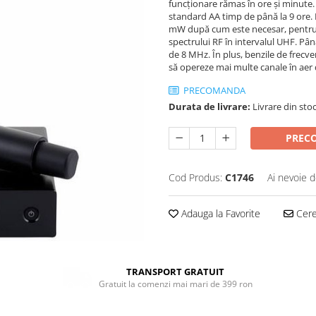
funcționare rămas în ore și minute. 
standard AA timp de până la 9 ore. 
mW după cum este necesar, pentru a
spectrului RF în intervalul UHF. Pâ
de 8 MHz. În plus, benzile de frecv
să opereze mai multe canale în aer d
PRECOMANDA
Durata de livrare:
Livrare din stoc
PREC
Cod Produs:
C1746
Ai nevoie d
Adauga la Favorite
Cere 
TRANSPORT GRATUIT
Gratuit la comenzi mai mari de 399 ron