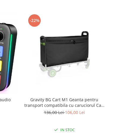
-22%
audio
Gravity BG Cart M1 Geanta pentru
LD System
transport compatibila cu caruciorul Cart
cu
M 01B
136,00 Lei
106,00 Lei
IN STOC