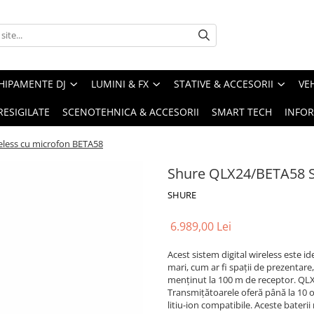
HIPAMENTE DJ
LUMINI & FX
STATIVE & ACCESORII
VE
RESIGILATE
SCENOTEHNICA & ACCESORII
SMART TECH
INFOR
less cu microfon BETA58
Shure QLX24/BETA58 S
SHURE
6.989,00 Lei
Acest sistem digital wireless este i
mari, cum ar fi spații de prezentare,
menținut la 100 m de receptor. QLX-
Transmițătoarele oferă până la 10 or
litiu-ion compatibile. Aceste bateri