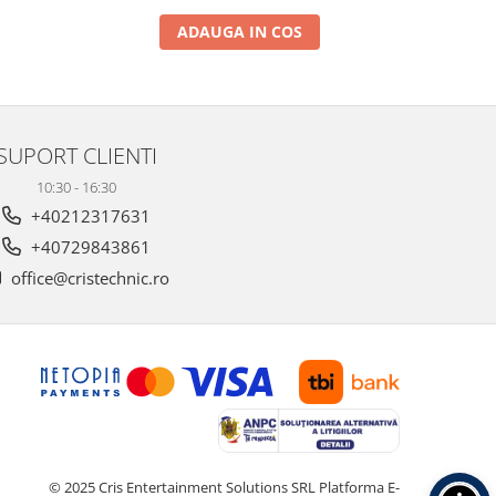
ADAUGA IN COS
SUPORT CLIENTI
10:30 - 16:30
+40212317631
+40729843861
office@cristechnic.ro
© 2025 Cris Entertainment Solutions SRL
Platforma E-