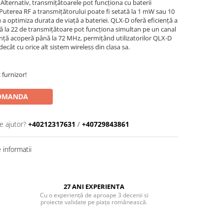
Alternativ, transmițătoarele pot funcționa cu baterii
Puterea RF a transmițătorului poate fi setată la 1 mW sau 10
 optimiza durata de viață a bateriei. QLX-D oferă eficiență a
nă la 22 de transmițătoare pot funcționa simultan pe un canal
ență acoperă până la 72 MHz, permițând utilizatorilor QLX-D
ecât cu orice alt sistem wireless din clasa sa.
 furnizor!
OMANDA
e ajutor?
+40212317631
/
+40729843861
informatii
27 ANI EXPERIENTA
Cu o experiență de aproape 3 decenii si
proiecte validate pe piața românească.