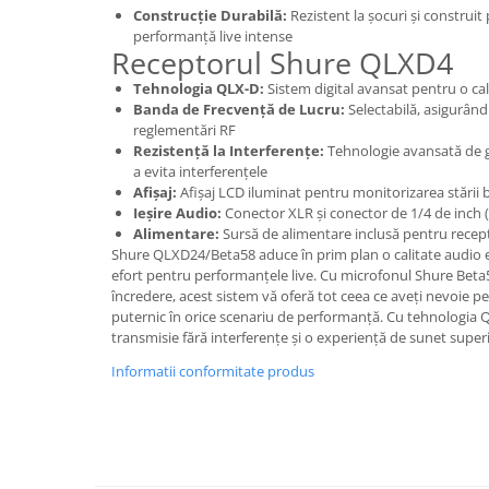
Construcție Durabilă:
Rezistent la șocuri și construit 
performanță live intense
Receptorul Shure QLXD4
Tehnologia QLX-D:
Sistem digital avansat pentru o cal
Banda de Frecvență de Lucru:
Selectabilă, asigurând
reglementări RF
Rezistență la Interferențe:
Tehnologie avansată de g
a evita interferențele
Afișaj:
Afișaj LCD iluminat pentru monitorizarea stării b
Ieșire Audio:
Conector XLR și conector de 1/4 de inch 
Alimentare:
Sursă de alimentare inclusă pentru recep
Shure QLXD24/Beta58 aduce în prim plan o calitate audio e
efort pentru performanțele live. Cu microfonul Shure Beta
încredere, acest sistem vă oferă tot ceea ce aveți nevoie pe
puternic în orice scenariu de performanță. Cu tehnologia Q
transmisie fără interferențe și o experiență de sunet super
Informatii conformitate produs