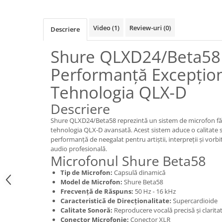
Boxe de centru
Boxe exterior
Boxe tavan
Video
(1)
Review-uri
(0)
Descriere
Sisteme surround
Shure QLXD24/Beta58 
Subwoofer
Boxe active
Performanță Excepțio
Soundbar
Tehnologia QLX-D
Pachete
Boxe de perete
Descriere
Boxe podea
Shure QLXD24/Beta58 reprezintă un sistem de microfon fără
Boxe portabile
tehnologia QLX-D avansată. Acest sistem aduce o calitate s
performanță de neegalat pentru artiștii, interpreții și vorbit
audio profesională.
Microfonul Shure Beta58
Tip de Microfon:
Capsulă dinamică
Model de Microfon:
Shure Beta58
Frecvență de Răspuns:
50 Hz - 16 kHz
Caracteristică de Direcționalitate:
Supercardioide
Calitate Sonoră:
Reproducere vocală precisă și clarita
Conector Microfonie:
Conector XLR