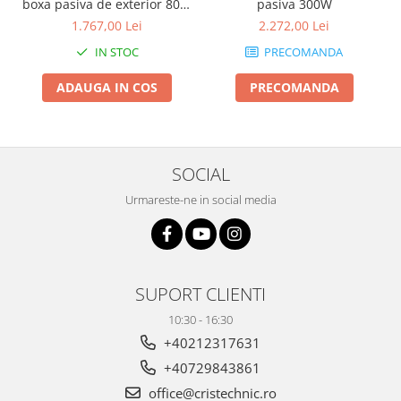
boxa pasiva de exterior 80W
pasiva 300W
si IP 65
1.767,00 Lei
2.272,00 Lei
IN STOC
PRECOMANDA
ADAUGA IN COS
PRECOMANDA
SOCIAL
Urmareste-ne in social media
SUPORT CLIENTI
10:30 - 16:30
+40212317631
+40729843861
office@cristechnic.ro