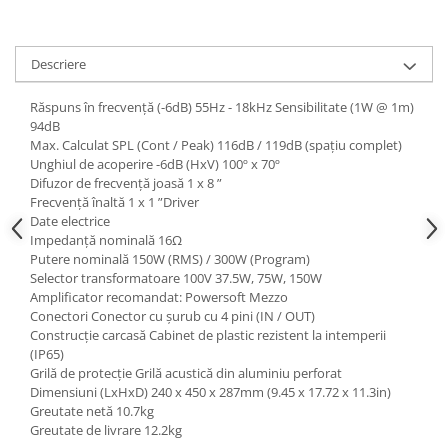
Descriere
Răspuns în frecvență (-6dB) 55Hz - 18kHz Sensibilitate (1W @ 1m)
94dB
Max. Calculat SPL (Cont / Peak) 116dB / 119dB (spațiu complet)
Unghiul de acoperire -6dB (HxV) 100º x 70º
Difuzor de frecvență joasă 1 x 8 ”
Frecvență înaltă 1 x 1 ”Driver
Date electrice
Impedanță nominală 16Ω
Putere nominală 150W (RMS) / 300W (Program)
Selector transformatoare 100V 37.5W, 75W, 150W
Amplificator recomandat: Powersoft Mezzo
Conectori Conector cu șurub cu 4 pini (IN / OUT)
Construcție carcasă Cabinet de plastic rezistent la intemperii
(IP65)
Grilă de protecție Grilă acustică din aluminiu perforat
Dimensiuni (LxHxD) 240 x 450 x 287mm (9.45 x 17.72 x 11.3in)
Greutate netă 10.7kg
Greutate de livrare 12.2kg