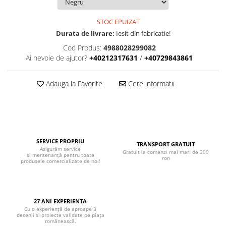
Boxe de centru
Boxe exterior
STOC EPUIZAT
Boxe tavan
Durata de livrare:
Iesit din fabricatie!
Sisteme surround
Cod Produs:
4988028299082
Subwoofer
Ai nevoie de ajutor?
+40212317631
/
+40729843861
Boxe active
Soundbar
Adauga la Favorite
Cere informatii
Pachete
Boxe de perete
Boxe podea
Boxe portabile
SERVICE PROPRIU
TRANSPORT GRATUIT
Asigurăm service
Gratuit la comenzi mai mari de 399
și mentenanță pentru toate
ron
produsele comercializate de noi!
27 ANI EXPERIENTA
Cu o experiență de aproape 3
decenii si proiecte validate pe piața
românească.