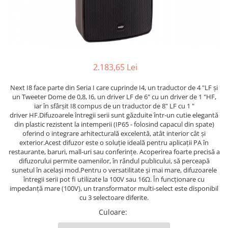
Stative multimedia
Distributie Curent
Platane
On ear
Prolights
Efecte de lumina cu LED
Over Ear
Cablu semnal echipat
Pupitre Mobile
Lasere
Casti Gaming
Cablu boxe
Stative laptop
Lichide Fum Ceata Baloane
Casti Hi-Fi
Maono
In ear
Lumini arhitecturale
VOID Acoustics
2.183,65 Lei
Portabile
Par LED
Air
Next I8 face parte din Seria I care cuprinde I4, un traductor de 4 "LF și
Playere
Lumini arhitecturale de exterior
Cyclone
un Tweeter Dome de 0,8, I6, un driver LF de 6" cu un driver de 1 "HF,
CD Player
Lumini arhitecturale cu acumulator
iar în sfârșit I8 compus de un traductor de 8" LF cu 1 "
driver HF.Difuzoarele întregii serii sunt găzduite într-un cutie elegantă
Network Player
Masini Fum Ceata Baloane
din plastic rezistent la intemperii (IP65 - folosind capacul din spate)
DAC
oferind o integrare arhitecturală excelentă, atât interior cât și
Moving Heads & Scanners
exterior.Acest difuzor este o soluție ideală pentru aplicații PA în
Tunere
Proiectoare Teatru si Scena
restaurante, baruri, mall-uri sau conferințe. Acoperirea foarte precisă a
Blu-ray Player
difuzorului permite oamenilor, în rândul publicului, să perceapă
Platane
sunetul în același mod.Pentru o versatilitate și mai mare, difuzoarele
întregii serii pot fi utilizate la 100V sau 16Ω. În funcționare cu
Accesorii
impedanță mare (100V), un transformator multi-select este disponibil
cu 3 selectoare diferite.
Boxe
Culoare
:
Boxe de raft