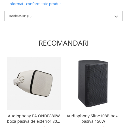
Informatii conformitate produs
Review-uri
(0)
RECOMANDARI
Audiophony PA ONDE880W
Audiophony Sline108B boxa
boxa pasiva de exterior 80W
pasiva 150W
si IP 65