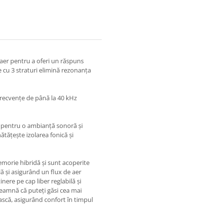
aer pentru a oferi un răspuns
e cu 3 straturi elimină rezonanța
frecvențe de până la 40 kHz
i pentru o ambianță sonoră și
tățește izolarea fonică și
morie hibridă și sunt acoperite
ă și asigurând un flux de aer
ere pe cap liber reglabilă și
seamnă că puteți găsi cea mai
ască, asigurând confort în timpul