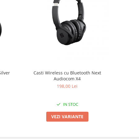
ilver
Casti Wireless cu Bluetooth Next
Beyerdyn
Audiocom X4
inch
198,00 Lei
IN STOC
VEZI VARIANTE