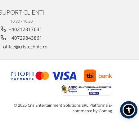
SUPORT CLIENTI
10:30 - 16:30
+40212317631
+40729843861
office@cristechnic.ro
© 2025 Cris Entertainment Solutions SRL
Platforma E-
commerce by Gomag