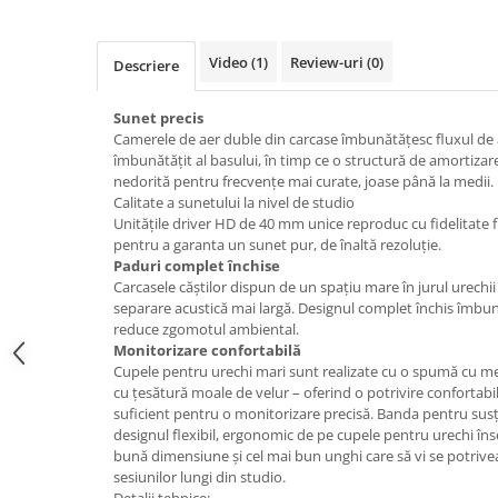
Boxe de centru
Boxe exterior
Boxe tavan
Video
(1)
Review-uri
(0)
Descriere
Sisteme surround
Subwoofer
Sunet precis
Camerele de aer duble din carcase îmbunătățesc fluxul de 
Boxe active
îmbunătățit al basului, în timp ce o structură de amortizar
Soundbar
nedorită pentru frecvențe mai curate, joase până la medii.
Pachete
Calitate a sunetului la nivel de studio
Unitățile driver HD de 40 mm unice reproduc cu fidelitate 
Boxe de perete
pentru a garanta un sunet pur, de înaltă rezoluție.
Boxe podea
Paduri complet închise
Carcasele căștilor dispun de un spațiu mare în jurul urechi
Boxe portabile
separare acustică mai largă. Designul complet închis îmbună
reduce zgomotul ambiental.
Monitorizare confortabilă
Cupele pentru urechi mari sunt realizate cu o spumă cu me
cu țesătură moale de velur – oferind o potrivire confortabil
suficient pentru o monitorizare precisă. Banda pentru susțin
designul flexibil, ergonomic de pe cupele pentru urechi în
bună dimensiune și cel mai bun unghi care să vi se potrive
sesiunilor lungi din studio.