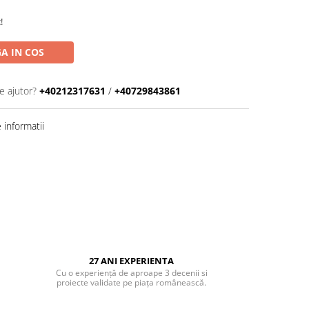
!
A IN COS
e ajutor?
+40212317631
/
+40729843861
informatii
27 ANI EXPERIENTA
Cu o experiență de aproape 3 decenii si
proiecte validate pe piața românească.