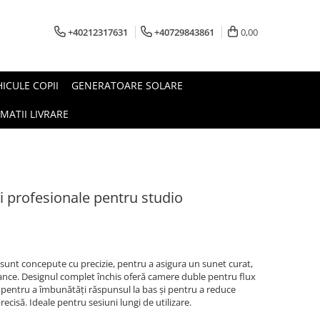
+40212317631
+40729843861
0,00
HICULE COPII
GENERATOARE SOLARE
MATII LIVRARE
 profesionale pentru studio
sunt concepute cu precizie, pentru a asigura un sunet curat,
nce. Designul complet închis oferă camere duble pentru flux
, pentru a îmbunătăți răspunsul la bas și pentru a reduce
cisă. Ideale pentru sesiuni lungi de utilizare.