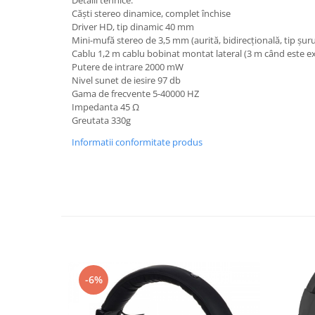
Detalii tehnice:
Căști stereo dinamice, complet închise
Driver HD, tip dinamic 40 mm
Mini-mufă stereo de 3,5 mm (aurită, bidirecțională, tip șur
Cablu 1,2 m cablu bobinat montat lateral (3 m când este ex
Putere de intrare 2000 mW
Nivel sunet de iesire 97 db
Gama de frecvente 5-40000 HZ
Impedanta 45 Ω
Greutata 330g
Informatii conformitate produs
-6%