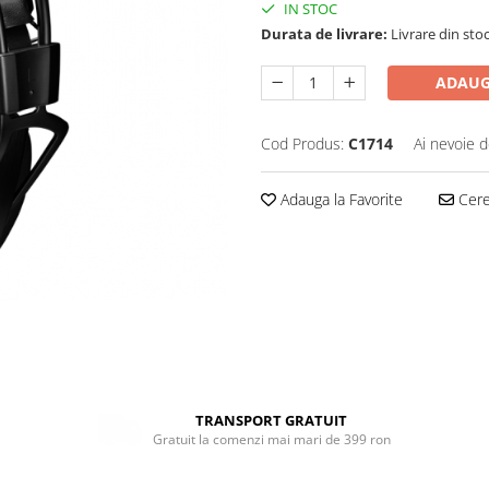
IN STOC
Durata de livrare:
Livrare din stoc
ADAUG
Cod Produs:
C1714
Ai nevoie d
Adauga la Favorite
Cere 
TRANSPORT GRATUIT
Gratuit la comenzi mai mari de 399 ron