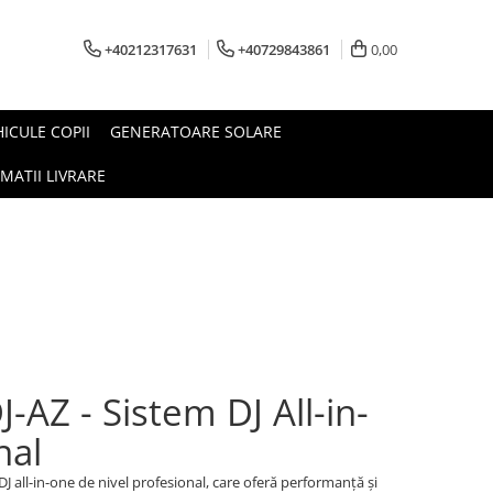
+40212317631
+40729843861
0,00
HICULE COPII
GENERATOARE SOLARE
MATII LIVRARE
-AZ - Sistem DJ All-in-
nal
J all-in-one de nivel profesional, care oferă performanță și