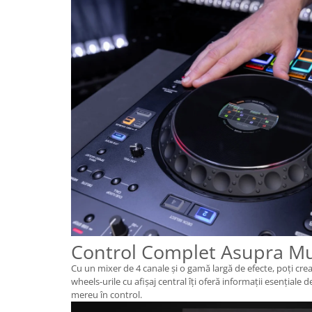
Control Complet Asupra Muz
Cu un mixer de 4 canale și o gamă largă de efecte, poți crea
wheels-urile cu afișaj central îți oferă informații esențiale de
mereu în control.