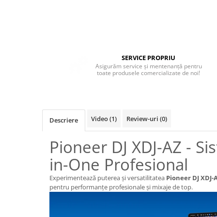
Boxe de centru
Boxe exterior
Boxe tavan
Sisteme surround
Subwoofer
SERVICE PROPRIU
Boxe active
Asigurăm service și mentenanță pentru
toate produsele comercializate de noi!
Soundbar
Pachete
Boxe de perete
Boxe podea
Video
(1)
Review-uri
(0)
Descriere
Boxe portabile
Pioneer DJ XDJ-AZ - Sis
in-One Profesional
Experimentează puterea și versatilitatea
Pioneer DJ XDJ-
pentru performanțe profesionale și mixaje de top.