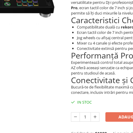
versatilitate pentru DJ-i profesioniș
Pro
, ecran tactil color de 7 inch ș
permite să îți duci mixurile la nivel
Caracteristici Ch
Compatibilitate duală cu
rekor
Ecran tactil color de 7 inch pentr
Jog wheels cu afișaj central pen
Mixer cu 4 canale și efecte prof
Conectivitate extinsă pentru pe
Performanță Pro
Experimentează control total asupra 
AZ oferă aceeași senzație ca echipam
pentru studioul de acasă.
Conectivitate și
Bucură-te de flexibilitate maximă c
conectare, inclusiv intrări pentru 
IN STOC
ADAUG