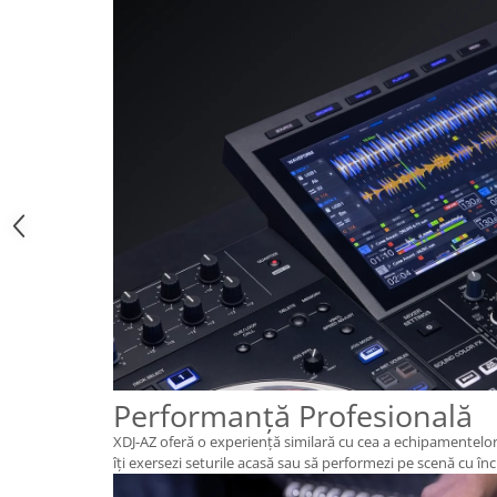
Performanță Profesională
XDJ-AZ oferă o experiență similară cu cea a echipamentelo
îți exersezi seturile acasă sau să performezi pe scenă cu în