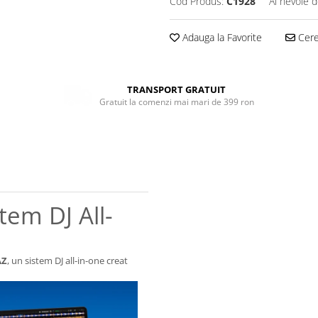
Cod Produs:
C1928
Ai nevoie d
Adauga la Favorite
Cere 
TRANSPORT GRATUIT
Gratuit la comenzi mai mari de 399 ron
tem DJ All-
AZ
, un sistem DJ all-in-one creat