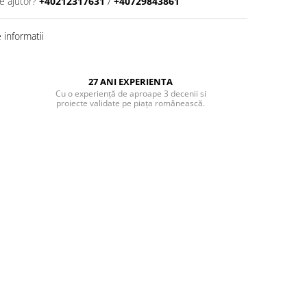
e ajutor?
+40212317631
/
+40729843861
informatii
27 ANI EXPERIENTA
Cu o experiență de aproape 3 decenii si
proiecte validate pe piața românească.