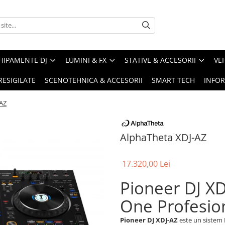
HIPAMENTE DJ
LUMINI & FX
STATIVE & ACCESORII
VE
RESIGILATE
SCENOTEHNICA & ACCESORII
SMART TECH
INFOR
-AZ
AlphaTheta XDJ-AZ
17.320,00 Lei
Pioneer DJ XDJ
One Profesio
Pioneer DJ XDJ-AZ
este un sistem D