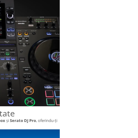
tate
box
și
Serato DJ Pro
, oferindu-ți