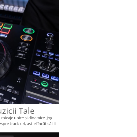
icii Tale
 mixaje unice și dinamice. Jog
spre track-uri, astfel încât să fii