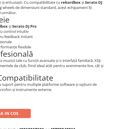
ti și entuziaști. Cu compatibilitate cu
rekordbox
și
Serato DJ
i jog wheels de dimensiuni standard, acest echipament îți
ul următor.
eie
dbox
și
Serato DJ Pro
u control intuitiv
tru feedback instant
esionale
rformanțe flexibile
fesională
muzicii tale cu funcții avansate și o interfață familiară. XDJ-
entele de club, fiind ideal atât pentru evenimente live, cât și
 Compatibilitate
u suport pentru multiple platforme software și opțiuni de
microfon și instrumente externe.
A IN COS