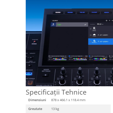
Specificații Tehnice
Dimensiuni
878 x 466.1 x 118.4 mm
Greutate
13 kg