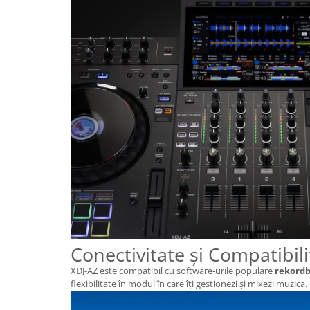
Conectivitate și Compatibili
XDJ-AZ este compatibil cu software-urile populare
rekord
flexibilitate în modul în care îți gestionezi și mixezi muzica.