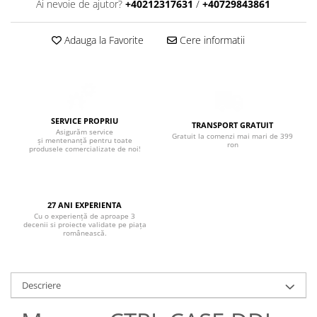
Boxe de centru
Ai nevoie de ajutor?
+40212317631
/
+40729843861
Boxe exterior
Boxe tavan
Adauga la Favorite
Cere informatii
Sisteme surround
Subwoofer
Boxe active
Soundbar
SERVICE PROPRIU
TRANSPORT GRATUIT
Pachete
Asigurăm service
Gratuit la comenzi mai mari de 399
și mentenanță pentru toate
ron
Boxe de perete
produsele comercializate de noi!
Boxe podea
Boxe portabile
27 ANI EXPERIENTA
Cu o experiență de aproape 3
decenii si proiecte validate pe piața
românească.
Descriere