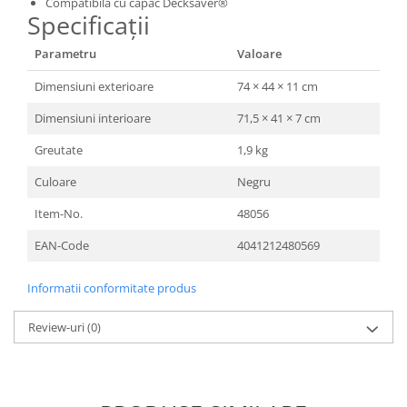
Compatibilă cu capac Decksaver®
Specificații
Parametru
Valoare
Dimensiuni exterioare
74 × 44 × 11 cm
Dimensiuni interioare
71,5 × 41 × 7 cm
Greutate
1,9 kg
Culoare
Negru
Item-No.
48056
EAN-Code
4041212480569
Informatii conformitate produs
Review-uri
(0)