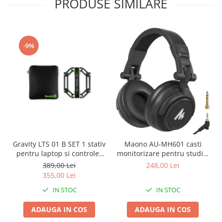
PRODUSE SIMILARE
-9%
Gravity LTS 01 B SET 1 stativ
Maono AU-MH601 casti
pentru laptop si controler
monitorizare pentru studio,
midi
podcast si DJ
389,00 Lei
248,00 Lei
355,00 Lei
IN STOC
IN STOC
ADAUGA IN COS
ADAUGA IN COS