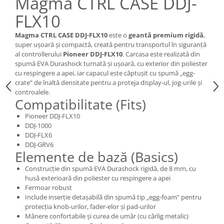
Magma CTRL CASE DDJ-
FLX10
Magma CTRL CASE DDJ-FLX10
este o
geantă premium rigidă
,
super ușoară și compactă, creată pentru transportul în siguranță
al controllerului
Pioneer DDJ-FLX10
. Carcasa este realizată din
spumă EVA Durashock turnată și ușoară, cu exterior din poliester
cu respingere a apei, iar capacul este căptușit cu spumă „egg-
crate” de înaltă densitate pentru a proteja display-ul, jog-urile și
controalele.
Compatibilitate (Fits)
Pioneer DDJ-FLX10
DDJ-1000
DDJ-FLX6
DDJ-GRV6
Elemente de bază (Basics)
Construcție din spumă EVA Durashock rigidă, de 8 mm, cu
husă exterioară din poliester cu respingere a apei
Fermoar robust
Include inserție detașabilă din spumă tip „egg-foam” pentru
protecția knob-urilor, fader-elor și pad-urilor
Mânere confortabile și curea de umăr (cu cârlig metalic)