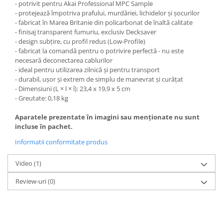
- potrivit pentru Akai Professional MPC Sample
- protejează împotriva prafului, murdăriei, lichidelor și șocurilor
- fabricat în Marea Britanie din policarbonat de înaltă calitate
- finisaj transparent fumuriu, exclusiv Decksaver
- design subțire, cu profil redus (Low-Profile)
- fabricat la comandă pentru o potrivire perfectă - nu este
necesară deconectarea cablurilor
- ideal pentru utilizarea zilnică și pentru transport
- durabil, ușor și extrem de simplu de manevrat și curățat
- Dimensiuni (L × l × î): 23,4 x 19,9 x 5 cm
- Greutate: 0,18 kg
Aparatele prezentate în imagini sau menționate nu sunt
incluse în pachet.
Informatii conformitate produs
Video
(1)
Review-uri
(0)