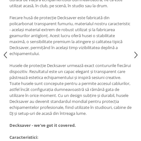
utilizat acasă, în club, pe scenă, în studio sau la drum.
Fiecare husă de protecție Decksaver este fabricată din
policarbonat transparent fumuriu, materialul nostru caracteristic
- același material extrem de robust utilizat și la fabricarea
geamurilor antiglonț. Acest lucru oferă husei o stabilitate
maximă, o sensibilitate premium la atingere și calitatea tipică
Decksaver, permițând în același timp vizibilitatea deplină a
echipamentului.
Husele de protecție Decksaver urmează exact contururile fiecărui
dispozitiv. Rezultatul este un capac elegant și transparent care
păstrează estetica echipamentului și inspiră sesiuni creative.
Toate husele sunt concepute pentru a permite accesul cablurilor,
astfel încât configurația dumneavoastră să rămână gata de
utilizare în orice moment. Cu un design subțire și durabil, husele
Decksaver au devenit standardul mondial pentru protecția
echipamentelor profesionale, fiind utilizate în studiouri, cabine de
DJ și setup-uri de acasă din întreaga lume.
Decksaver - we've got it covered.
Caracteristici: