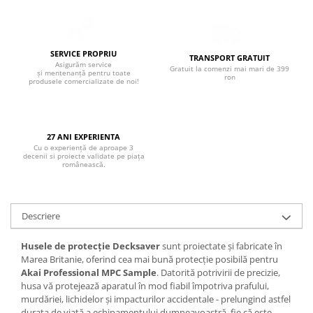
Boxe de centru
Boxe exterior
Boxe tavan
SERVICE PROPRIU
Sisteme surround
TRANSPORT GRATUIT
Asigurăm service
Gratuit la comenzi mai mari de 399
Subwoofer
și mentenanță pentru toate
ron
produsele comercializate de noi!
Boxe active
Soundbar
Pachete
27 ANI EXPERIENTA
Boxe de perete
Cu o experiență de aproape 3
decenii si proiecte validate pe piața
Boxe podea
românească.
Boxe portabile
Descriere
Husele de protecție Decksaver
sunt proiectate și fabricate în
Marea Britanie, oferind cea mai bună protecție posibilă pentru
Akai Professional MPC Sample
. Datorită potrivirii de precizie,
husa vă protejează aparatul în mod fiabil împotriva prafului,
murdăriei, lichidelor și impacturilor accidentale - prelungind astfel
durata de viață a echipamentului dumneavoastră, fie că este