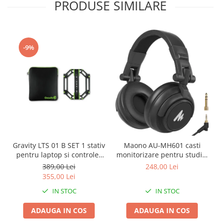
PRODUSE SIMILARE
-9%
Gravity LTS 01 B SET 1 stativ
Maono AU-MH601 casti
pentru laptop si controler
monitorizare pentru studio,
midi
podcast si DJ
389,00 Lei
248,00 Lei
355,00 Lei
IN STOC
IN STOC
ADAUGA IN COS
ADAUGA IN COS