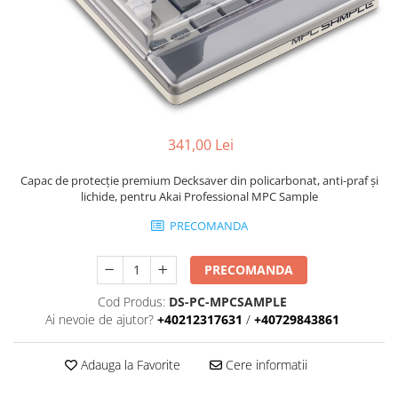
Stative multimedia
Distributie Curent
Platane
On ear
Prolights
Efecte de lumina cu LED
Over Ear
Cablu semnal echipat
Pupitre Mobile
Lasere
Casti Gaming
Cablu boxe
Stative laptop
Lichide Fum Ceata Baloane
Casti Hi-Fi
Maono
In ear
Lumini arhitecturale
VOID Acoustics
Portabile
Par LED
341,00 Lei
Air
Playere
Lumini arhitecturale de exterior
Cyclone
Capac de protecție premium Decksaver din policarbonat, anti-praf și
CD Player
Lumini arhitecturale cu acumulator
lichide, pentru Akai Professional MPC Sample
Network Player
Masini Fum Ceata Baloane
PRECOMANDA
DAC
Moving Heads & Scanners
Tunere
Proiectoare Teatru si Scena
PRECOMANDA
Blu-ray Player
Platane
Cod Produs:
DS-PC-MPCSAMPLE
Ai nevoie de ajutor?
+40212317631
/
+40729843861
Accesorii
Boxe
Adauga la Favorite
Cere informatii
Boxe de raft