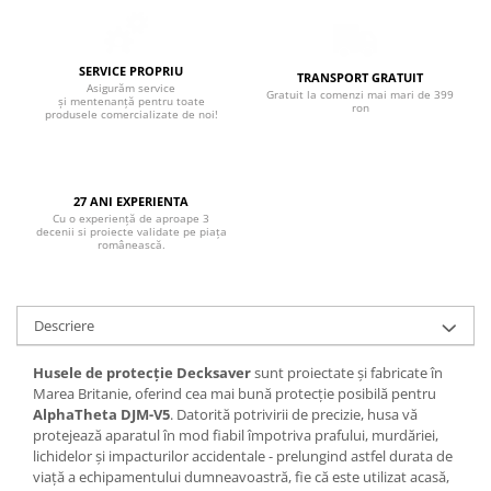
Boxe de centru
Boxe exterior
Boxe tavan
SERVICE PROPRIU
TRANSPORT GRATUIT
Sisteme surround
Asigurăm service
Gratuit la comenzi mai mari de 399
și mentenanță pentru toate
ron
Subwoofer
produsele comercializate de noi!
Boxe active
Soundbar
Pachete
27 ANI EXPERIENTA
Cu o experiență de aproape 3
Boxe de perete
decenii si proiecte validate pe piața
românească.
Boxe podea
Boxe portabile
Descriere
Husele de protecție Decksaver
sunt proiectate și fabricate în
Marea Britanie, oferind cea mai bună protecție posibilă pentru
AlphaTheta DJM-V5
. Datorită potrivirii de precizie, husa vă
protejează aparatul în mod fiabil împotriva prafului, murdăriei,
lichidelor și impacturilor accidentale - prelungind astfel durata de
viață a echipamentului dumneavoastră, fie că este utilizat acasă,