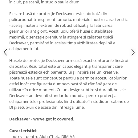
în club, pe scenă, în studio sau la drum.
Fiecare husă de protecție Decksaver este fabricată din
policarbonat transparent fumuriu, materialul nostru caracteristic
- același material extrem de robust utilizat și la fabricarea
geamurilor antiglonț. Acest lucru oferă husei o stabilitate
maximă, o senzație premium la atingere și calitatea tipică
Decksaver, permițând în același timp vizibilitatea deplină a
echipamentului.
Husele de protecție Decksaver urmează exact contururile fiecărui
dispozitiv. Rezultatul este un capac elegant și transparent care
păstrează estetica echipamentului și inspiră sesiuni creative.
Toate husele sunt concepute pentru a permite accesul cablurilor,
astfel încât configurația dumneavoastră să rămână gata de
utilizare în orice moment. Cu un design subțire și durabil, husele
Decksaver au devenit standardul mondial pentru protecția
echipamentelor profesionale, fiind utilizate în studiouri, cabine de
DJ și setup-uri de acasă din întreaga lume.
Decksaver - we've got it covered.
Caracteristici:
- potrivit pentru AlphaTheta DJM-V5