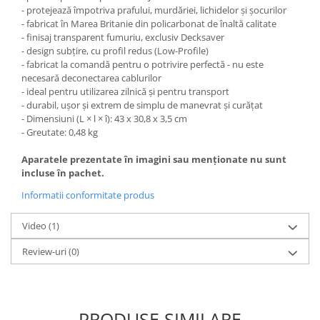
- protejează împotriva prafului, murdăriei, lichidelor și șocurilor
- fabricat în Marea Britanie din policarbonat de înaltă calitate
- finisaj transparent fumuriu, exclusiv Decksaver
- design subțire, cu profil redus (Low-Profile)
- fabricat la comandă pentru o potrivire perfectă - nu este
necesară deconectarea cablurilor
- ideal pentru utilizarea zilnică și pentru transport
- durabil, ușor și extrem de simplu de manevrat și curățat
- Dimensiuni (L × l × î): 43 x 30,8 x 3,5 cm
- Greutate: 0,48 kg
Aparatele prezentate în imagini sau menționate nu sunt
incluse în pachet.
Informatii conformitate produs
Video
(1)
Review-uri
(0)
PRODUSE SIMILARE