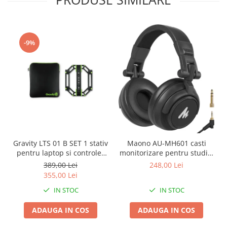
-9%
Gravity LTS 01 B SET 1 stativ
Maono AU-MH601 casti
pentru laptop si controler
monitorizare pentru studio,
midi
podcast si DJ
389,00 Lei
248,00 Lei
355,00 Lei
IN STOC
IN STOC
ADAUGA IN COS
ADAUGA IN COS