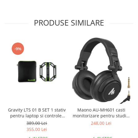
PRODUSE SIMILARE
-9%
Gravity LTS 01 B SET 1 stativ
Maono AU-MH601 casti
pentru laptop si controler
monitorizare pentru studio,
midi
podcast si DJ
389,00 Lei
248,00 Lei
355,00 Lei