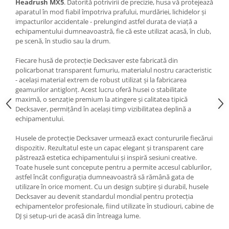
Headrush MX5
. Datorită potrivirii de precizie, husa vă protejează
aparatul în mod fiabil împotriva prafului, murdăriei, lichidelor și
impacturilor accidentale - prelungind astfel durata de viață a
echipamentului dumneavoastră, fie că este utilizat acasă, în club,
pe scenă, în studio sau la drum.
Fiecare husă de protecție Decksaver este fabricată din
policarbonat transparent fumuriu, materialul nostru caracteristic
- același material extrem de robust utilizat și la fabricarea
geamurilor antiglonț. Acest lucru oferă husei o stabilitate
maximă, o senzație premium la atingere și calitatea tipică
Decksaver, permițând în același timp vizibilitatea deplină a
echipamentului.
Husele de protecție Decksaver urmează exact contururile fiecărui
dispozitiv. Rezultatul este un capac elegant și transparent care
păstrează estetica echipamentului și inspiră sesiuni creative.
Toate husele sunt concepute pentru a permite accesul cablurilor,
astfel încât configurația dumneavoastră să rămână gata de
utilizare în orice moment. Cu un design subțire și durabil, husele
Decksaver au devenit standardul mondial pentru protecția
echipamentelor profesionale, fiind utilizate în studiouri, cabine de
DJ și setup-uri de acasă din întreaga lume.