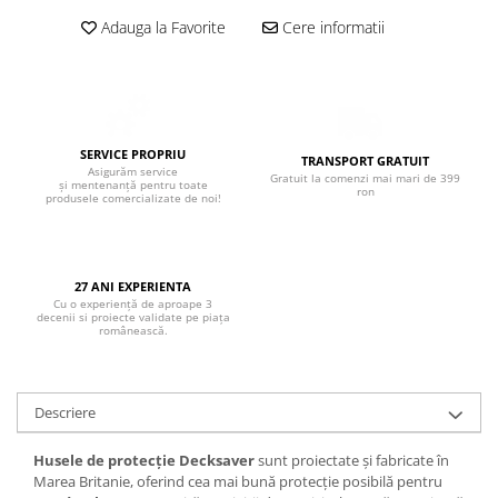
Boxe de centru
Adauga la Favorite
Cere informatii
Boxe exterior
Boxe tavan
Sisteme surround
Subwoofer
Boxe active
SERVICE PROPRIU
TRANSPORT GRATUIT
Soundbar
Asigurăm service
Gratuit la comenzi mai mari de 399
și mentenanță pentru toate
ron
produsele comercializate de noi!
Pachete
Boxe de perete
Boxe podea
27 ANI EXPERIENTA
Boxe portabile
Cu o experiență de aproape 3
decenii si proiecte validate pe piața
românească.
Descriere
Husele de protecție Decksaver
sunt proiectate și fabricate în
Marea Britanie, oferind cea mai bună protecție posibilă pentru