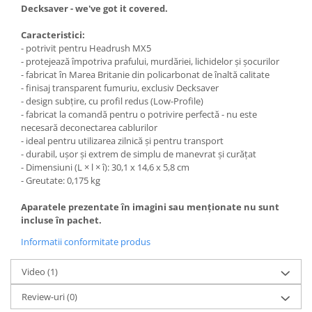
Decksaver - we've got it covered.
Caracteristici:
- potrivit pentru Headrush MX5
- protejează împotriva prafului, murdăriei, lichidelor și șocurilor
- fabricat în Marea Britanie din policarbonat de înaltă calitate
- finisaj transparent fumuriu, exclusiv Decksaver
- design subțire, cu profil redus (Low-Profile)
- fabricat la comandă pentru o potrivire perfectă - nu este
necesară deconectarea cablurilor
- ideal pentru utilizarea zilnică și pentru transport
- durabil, ușor și extrem de simplu de manevrat și curățat
- Dimensiuni (L × l × î): 30,1 x 14,6 x 5,8 cm
- Greutate: 0,175 kg
Aparatele prezentate în imagini sau menționate nu sunt
incluse în pachet.
Informatii conformitate produs
Video
(1)
Review-uri
(0)