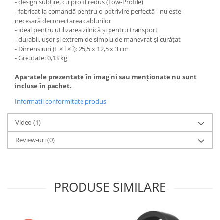
- design subțire, cu profil redus (Low-Profile)
- fabricat la comandă pentru o potrivire perfectă - nu este
necesară deconectarea cablurilor
- ideal pentru utilizarea zilnică și pentru transport
- durabil, ușor și extrem de simplu de manevrat și curățat
- Dimensiuni (L × l × î): 25,5 x 12,5 x 3 cm
- Greutate: 0,13 kg
Aparatele prezentate în imagini sau menționate nu sunt
incluse în pachet.
Informatii conformitate produs
Video
(1)
Review-uri
(0)
PRODUSE SIMILARE