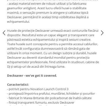
- același material extrem de robust utilizat și la fabricarea
geamurilor antiglonț. Acest lucru oferă husei o stabilitate
maximă, o sensação premium la atingere și calitatea tipică
Decksaver, permițând în același timp vizibilitatea deplină a
echipamentului.
Husele de protecție Decksaver urmează exact contururile fiecărui
dispozitiv. Rezultatul este un capac elegant și transparent care
păstrează estetica echipamentului și inspiră sesiuni creative.
Toate husele sunt concepute pentru a permite accesul cablurilor,
astfel încât configurația dumneavoastră să rămână gata de
utilizare în orice moment. Cu un design subțire și durabil, husele
Decksaver au devenit standardul mondial pentru protecția
echipamentelor profesionale, fiind utilizate în studiouri, cabine de
DJ și setup-uri de acasă din întreaga lume.
Decksaver - we've got it covered.
Caracteristici:
- potrivit pentru Novation Launch Control 3
- protejează împotriva prafului, murdăriei, lichidelor și șocurilor
- fabricat în Marea Britanie din policarbonat de înaltă calitate
- finisaj transparent fumuriu, exclusiv Decksaver