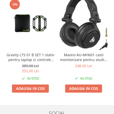
-9%
Gravity LTS 01 B SET 1 stativ
Maono AU-MH601 casti
pentru laptop si controler
monitorizare pentru studio,
midi
podcast si DJ
389,00 Lei
248,00 Lei
355,00 Lei
IN STOC
IN STOC
ADAUGA IN COS
ADAUGA IN COS
SOCIAL