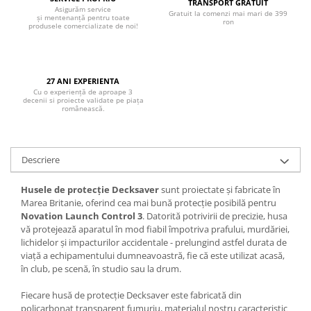
Boxe de centru
TRANSPORT GRATUIT
Asigurăm service
Gratuit la comenzi mai mari de 399
Boxe exterior
și mentenanță pentru toate
ron
produsele comercializate de noi!
Boxe tavan
Sisteme surround
Subwoofer
27 ANI EXPERIENTA
Boxe active
Cu o experiență de aproape 3
decenii si proiecte validate pe piața
Soundbar
românească.
Pachete
Boxe de perete
Descriere
Boxe podea
Boxe portabile
Husele de protecție Decksaver
sunt proiectate și fabricate în
Marea Britanie, oferind cea mai bună protecție posibilă pentru
Novation Launch Control 3
. Datorită potrivirii de precizie, husa
vă protejează aparatul în mod fiabil împotriva prafului, murdăriei,
lichidelor și impacturilor accidentale - prelungind astfel durata de
viață a echipamentului dumneavoastră, fie că este utilizat acasă,
în club, pe scenă, în studio sau la drum.
Fiecare husă de protecție Decksaver este fabricată din
policarbonat transparent fumuriu, materialul nostru caracteristic