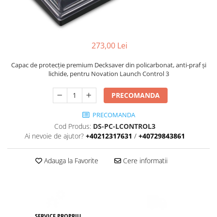
Stative multimedia
Distributie Curent
Platane
On ear
Prolights
Efecte de lumina cu LED
Over Ear
Cablu semnal echipat
Pupitre Mobile
Lasere
Casti Gaming
Cablu boxe
Stative laptop
273,00 Lei
Lichide Fum Ceata Baloane
Casti Hi-Fi
Maono
In ear
Lumini arhitecturale
VOID Acoustics
Capac de protecție premium Decksaver din policarbonat, anti-praf și
Portabile
lichide, pentru Novation Launch Control 3
Par LED
Air
Playere
Lumini arhitecturale de exterior
Cyclone
PRECOMANDA
CD Player
Lumini arhitecturale cu acumulator
Network Player
Masini Fum Ceata Baloane
PRECOMANDA
DAC
Cod Produs:
DS-PC-LCONTROL3
Moving Heads & Scanners
Ai nevoie de ajutor?
+40212317631
/
+40729843861
Tunere
Proiectoare Teatru si Scena
Blu-ray Player
Adauga la Favorite
Cere informatii
Platane
Accesorii
Boxe
Boxe de raft
SERVICE PROPRIU