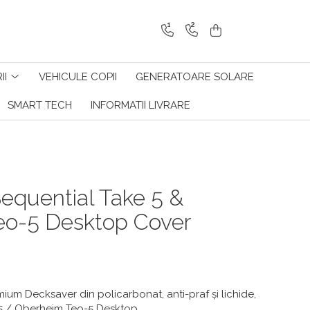
1
2
II
VEHICULE COPII
GENERATOARE SOLARE
SMART TECH
INFORMATII LIVRARE
equential Take 5 &
eo-5 Desktop Cover
um Decksaver din policarbonat, anti-praf și lichide,
-5 / Oberheim Teo-5 Desktop