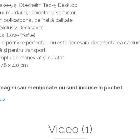
 Take-5 și Oberheim Teo-5 Desktop
, murdăriei, lichidelor și șocurilor
in policarbonat de înaltă calitate
, exclusiv Decksaver
dus (Low-Profile)
 o potrivire perfectă - nu este necesară deconectarea cabluri
că și pentru transport
simplu de manevrat și curățat
 17,8 x 4,0 cm
magini sau menționate nu sunt incluse în pachet.
dus
Video
(1)