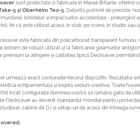
ksaver
sunt proiectate și fabricate în Marea Britanie, oferind 
Take-5 și Oberheim Teo-5
. Datorită potrivirii de precizie, 
 murdăriei, lichidelor și impacturilor accidentale - prelungind a
 fie că este utilizat acasă, în club, pe scenă, în studio sau l
cksaver este fabricată din policarbonat transparent fumuriu, 
al extrem de robust utilizat și la fabricarea geamurilor antiglo
e premium la atingere și calitatea tipică Decksaver, permițând î
r urmează exact contururile fiecărui dispozitiv. Rezultatul es
stetica echipamentului și inspiră sesiuni creative. Toate huse
astfel încât configurația dumneavoastră să rămână gata de util
usele Decksaver au devenit standardul mondial pentru protecț
în studiouri, cabine de DJ și setup-uri de acasă din întreaga lum
covered.