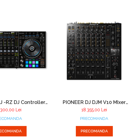
 -RZ DJ Controller
PIONEER DJ DJM V10 MIxer
 cu 4 canale pentru
Profesional cu 6 canale
.300,00 Lei
18.355,00 Lei
ordbox DJ
ECOMANDA
PRECOMANDA
ECOMANDA
PRECOMANDA