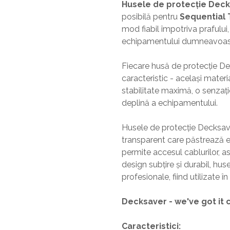
Husele de protecție Dec
Boxe exterior
posibilă pentru
Sequential 
Boxe tavan
mod fiabil împotriva prafului,
Sisteme surround
echipamentului dumneavoastră,
Subwoofer
Boxe active
Fiecare husă de protecție De
Soundbar
caracteristic - același materi
Pachete
stabilitate maximă, o senzați
Boxe de perete
deplină a echipamentului.
Boxe podea
Boxe portabile
Husele de protecție Decksave
transparent care păstrează e
permite accesul cablurilor, 
design subțire și durabil, h
profesionale, fiind utilizate 
Decksaver - we've got it 
Caracteristici: