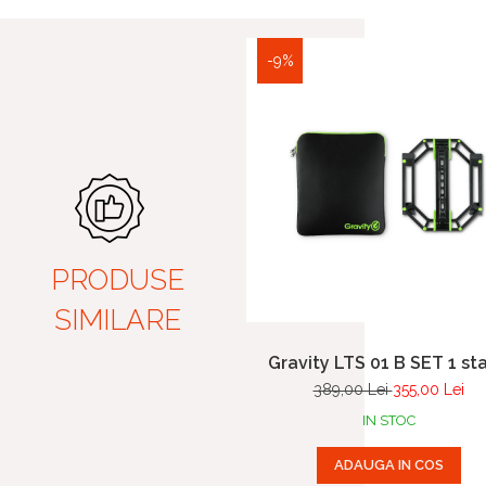
-9%
PRODUSE
SIMILARE
Gravity LTS 01 B SET 1 sta
pentru laptop si controler 
389,00 Lei
355,00 Lei
IN STOC
ADAUGA IN COS