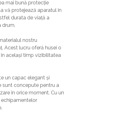
cea mai bună protecție
husa vă protejează aparatul în
stfel durata de viață a
a drum.
materialul nostru
nț. Acest lucru oferă husei o
n același timp vizibilitatea
te un capac elegant și
le sunt concepute pentru a
izare în orice moment. Cu un
ia echipamentelor
e.