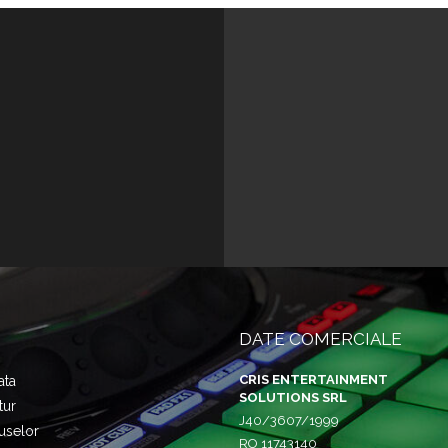
DATE COMERCIALE
CRIS ENTERTAINMENT
ata
SOLUTIONS SRL
tur
J40/3607/1999
uselor
RO 11743140