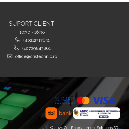
SUPORT CLIENTI
10:30 - 16:30
+40212317631
+40729843861
office@cristechnic.ro
© 2025 Cris Entertainment Solutions SRL