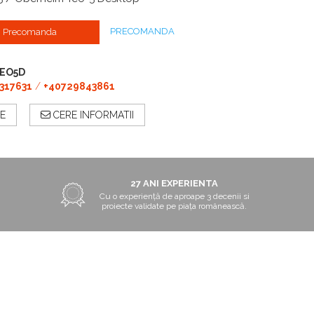
PRECOMANDA
Precomanda
TEO5D
317631
/
+40729843861
E
CERE INFORMATII
27 ANI EXPERIENTA
Cu o experiență de aproape 3 decenii si
proiecte validate pe piața românească.