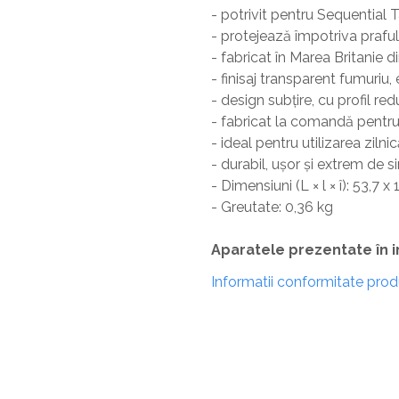
- potrivit pentru Sequential
- protejează împotriva prafului
- fabricat în Marea Britanie d
- finisaj transparent fumuriu
- design subțire, cu profil re
- fabricat la comandă pentru
- ideal pentru utilizarea zilni
- durabil, ușor și extrem de 
- Dimensiuni (L × l × î): 53,7 x
- Greutate: 0,36 kg
Aparatele prezentate în i
Informatii conformitate pro