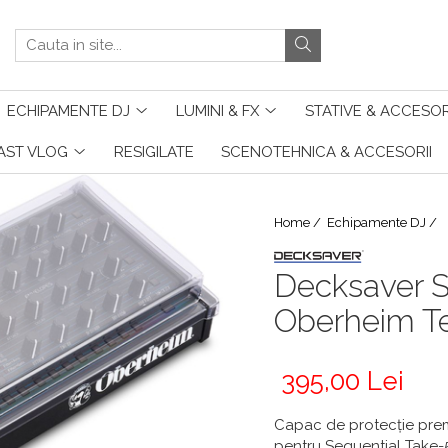
ECHIPAMENTE DJ
LUMINI & FX
STATIVE & ACCESOR
AST VLOG
RESIGILATE
SCENOTEHNICA & ACCESORII
Home /
Echipamente DJ /
Decksaver S
Oberheim T
395,00 Lei
Capac de protecție premi
pentru Sequential Take