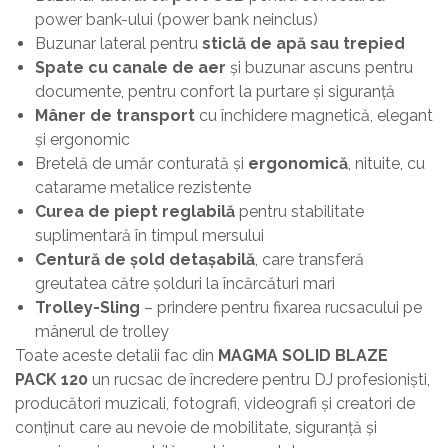
power bank-ului (power bank neinclus)
Buzunar lateral pentru
sticlă de apă sau trepied
Spate cu canale de aer
și buzunar ascuns pentru
documente, pentru confort la purtare și siguranță
Mâner de transport
cu închidere magnetică, elegant
și ergonomic
Bretelă de umăr conturată și
ergonomică
, nituite, cu
catarame metalice rezistente
Curea de piept reglabilă
pentru stabilitate
suplimentară în timpul mersului
Centură de șold detașabilă
, care transferă
greutatea către șolduri la încărcături mari
Trolley-Sling
– prindere pentru fixarea rucsacului pe
mânerul de trolley
Toate aceste detalii fac din
MAGMA SOLID BLAZE
PACK 120
un rucsac de încredere pentru DJ profesioniști,
producători muzicali, fotografi, videografi și creatori de
conținut care au nevoie de mobilitate, siguranță și