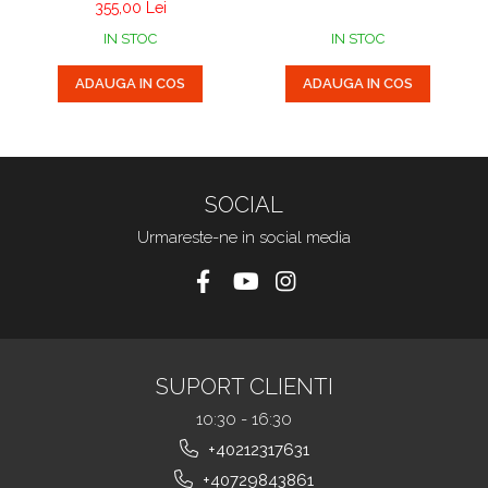
controler midi
studio, podcast si DJ
355,00 Lei
IN STOC
IN STOC
ADAUGA IN COS
ADAUGA IN COS
SOCIAL
Urmareste-ne in social media
SUPORT CLIENTI
10:30 - 16:30
+40212317631
+40729843861