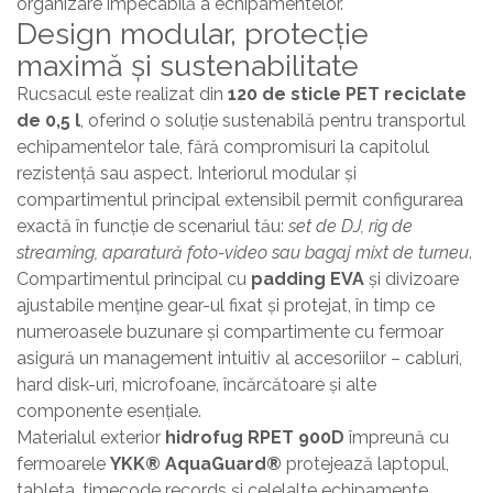
organizare impecabilă a echipamentelor.
Design modular, protecție
maximă și sustenabilitate
Rucsacul este realizat din
120 de sticle PET reciclate
de 0,5 l
, oferind o soluție sustenabilă pentru transportul
echipamentelor tale, fără compromisuri la capitolul
rezistență sau aspect. Interiorul modular și
compartimentul principal extensibil permit configurarea
exactă în funcție de scenariul tău:
set de DJ, rig de
streaming, aparatură foto-video sau bagaj mixt de turneu
.
Compartimentul principal cu
padding EVA
și divizoare
ajustabile menține gear-ul fixat și protejat, în timp ce
numeroasele buzunare și compartimente cu fermoar
asigură un management intuitiv al accesoriilor – cabluri,
hard disk-uri, microfoane, încărcătoare și alte
componente esențiale.
Materialul exterior
hidrofug RPET 900D
împreună cu
fermoarele
YKK® AquaGuard®
protejează laptopul,
tableta, timecode records și celelalte echipamente