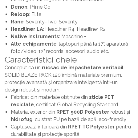
Denon
: Prime Go
Reloop
: Elite
Rane
: Seventy-Two, Seventy
Headliner LA
: Headliner R4, Headliner R2
Native Instruments
: Maschine +
Alte echipamente
: laptopuri până la 17”, aparatură
foto/video, 12” records, accesorii audio etc.
Caracteristici cheie
Conceput ca un
rucsac de împachetare veritabil
,
SOLID BLAZE PACK 120 îmbină materiale premium,
protecție avansată și organizare inteligentă într-un
design robust și modern.
Fabricat din materiale obținute din
sticle PET
reciclate
, certificat Global Recycling Standard
Material exterior din
RPET 900D Polyester
robust și
hidrofug
, cu strat PU pe bază de apă, eco-friendly
Căptușeală interioară din
RPET TC Polyester
pentru
durabilitate și protecție sporită