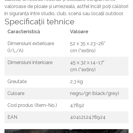
valoroase de ploaie și umezeală, astfel încât poți călători
în siguranță între studio, club, scenă sau locații outdoor.
Specificații tehnice
Caracteristică
Valoare
Dimensiuni exterioare
52 x 35 x 23–26*
(Î/L/A)
cm (*extins)
Dimensiuni interioare
45 x 32 x 14–17*
cm (*extins)
Greutate
2,3 kg
Culoare
negru/gri (black/grey)
Cod produs (Item-No.)
47892
EAN
4041212478924
MAGMA SOLID BLAZE PACK 120
este rucsacul ideal