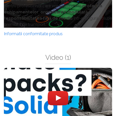
pentru profesioniștii care vor să combine
protecția
echipamentelor
,
organizarea modulară
și
responsabilitatea față de mediu
într-o singură soluție
premium de transport.
Informatii conformitate produs
Video
(1)