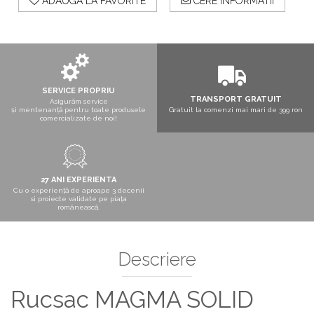
ADAUGA LA FAVORITE
CERE INFORMATII
SERVICE PROPRIU
TRANSPORT GRATUIT
Asigurăm service
și mentenanță pentru toate produsele
Gratuit la comenzi mai mari de 399 ron
comercializate de noi!
27 ANI EXPERIENTA
Cu o experiență de aproape 3 decenii
si proiecte validate pe piața
românească.
Descriere
Rucsac MAGMA SOLID