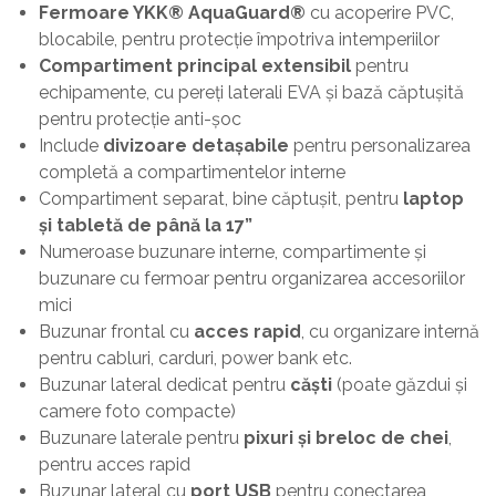
Fermoare YKK® AquaGuard®
cu acoperire PVC,
blocabile, pentru protecție împotriva intemperiilor
Compartiment principal extensibil
pentru
echipamente, cu pereți laterali EVA și bază căptușită
pentru protecție anti-șoc
Include
divizoare detașabile
pentru personalizarea
completă a compartimentelor interne
Compartiment separat, bine căptușit, pentru
laptop
și tabletă de până la 17”
Numeroase buzunare interne, compartimente și
buzunare cu fermoar pentru organizarea accesoriilor
mici
Buzunar frontal cu
acces rapid
, cu organizare internă
pentru cabluri, carduri, power bank etc.
Buzunar lateral dedicat pentru
căști
(poate găzdui și
camere foto compacte)
Buzunare laterale pentru
pixuri și breloc de chei
,
pentru acces rapid
Buzunar lateral cu
port USB
pentru conectarea