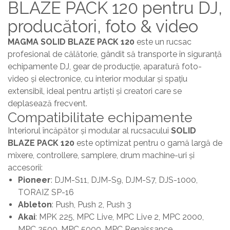
BLAZE PACK 120 pentru DJ,
producători, foto & video
MAGMA SOLID BLAZE PACK 120
este un rucsac
profesional de călătorie, gândit să transporte în siguranță
echipamente DJ, gear de producție, aparatură foto-
video și electronice, cu interior modular și spațiu
extensibil, ideal pentru artiști și creatori care se
deplasează frecvent.
Compatibilitate echipamente
Interiorul încăpător și modular al rucsacului
SOLID
BLAZE PACK 120
este optimizat pentru o gamă largă de
mixere, controllere, samplere, drum machine-uri și
accesorii:
Pioneer
: DJM-S11, DJM-S9, DJM-S7, DJS-1000,
TORAIZ SP-16
Ableton
: Push, Push 2, Push 3
Akai
: MPK 225, MPC Live, MPC Live 2, MPC 2000,
MPC 2500, MPC 5000, MPC Renaissance