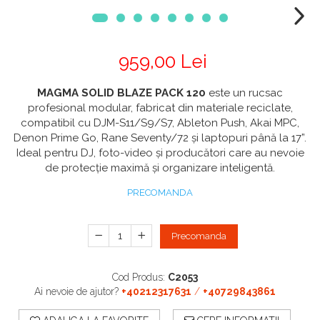
Boxe exterior
Boxe tavan
Sisteme surround
959,00 Lei
Subwoofer
Boxe active
MAGMA SOLID BLAZE PACK 120
este un rucsac
Soundbar
profesional modular, fabricat din materiale reciclate,
Pachete
compatibil cu DJM-S11/S9/S7, Ableton Push, Akai MPC,
Boxe de perete
Denon Prime Go, Rane Seventy/72 și laptopuri până la 17”.
Boxe podea
Ideal pentru DJ, foto-video și producători care au nevoie
Boxe portabile
de protecție maximă și organizare inteligentă.
PRECOMANDA
Precomanda
Cod Produs:
C2053
Ai nevoie de ajutor?
+40212317631
/
+40729843861