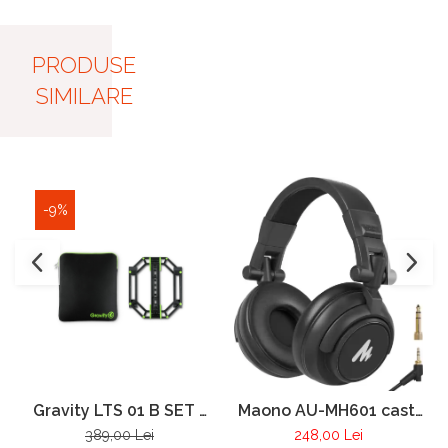
PRODUSE
SIMILARE
-9%
Gravity LTS 01 B SET 1
Maono AU-MH601 casti
stativ pentru laptop si
monitorizare pentru
389,00 Lei
248,00 Lei