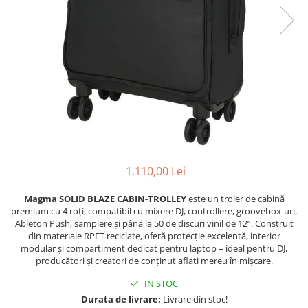
Stative multimedia
Distributie Curent
Platane
On ear
Prolights
Efecte de lumina cu LED
Over Ear
Cablu semnal echipat
Pupitre Mobile
Lasere
Casti Gaming
Cablu boxe
Stative laptop
Lichide Fum Ceata Baloane
Casti Hi-Fi
Maono
In ear
Lumini arhitecturale
VOID Acoustics
Portabile
Par LED
Air
Playere
Lumini arhitecturale de exterior
Cyclone
CD Player
Lumini arhitecturale cu acumulator
Network Player
Masini Fum Ceata Baloane
1.110,00 Lei
DAC
Moving Heads & Scanners
Tunere
Magma SOLID BLAZE CABIN-TROLLEY
este un troler de cabină
Proiectoare Teatru si Scena
premium cu 4 roți, compatibil cu mixere DJ, controllere, groovebox-uri,
Blu-ray Player
Ableton Push, samplere și până la 50 de discuri vinil de 12”. Construit
Platane
din materiale RPET reciclate, oferă protecție excelentă, interior
Accesorii
modular și compartiment dedicat pentru laptop – ideal pentru DJ,
producători și creatori de conținut aflați mereu în mișcare.
Boxe
IN STOC
Boxe de raft
Durata de livrare:
Livrare din stoc!