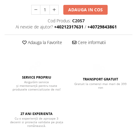
Boxe de centru
Boxe exterior
ADAUGA IN COS
Boxe tavan
Cod Produs:
C2057
Sisteme surround
Ai nevoie de ajutor?
+40212317631
/
+40729843861
Subwoofer
Boxe active
Adauga la Favorite
Cere informatii
Soundbar
Pachete
Boxe de perete
Boxe podea
SERVICE PROPRIU
TRANSPORT GRATUIT
Boxe portabile
Asigurăm service
Gratuit la comenzi mai mari de 399
și mentenanță pentru toate
ron
produsele comercializate de noi!
27 ANI EXPERIENTA
Cu o experiență de aproape 3
decenii si proiecte validate pe piața
românească.