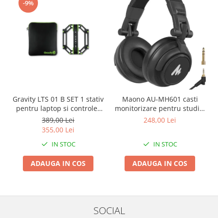
-9%
Gravity LTS 01 B SET 1 stativ
Maono AU-MH601 casti
pentru laptop si controler
monitorizare pentru studio,
midi
podcast si DJ
389,00 Lei
248,00 Lei
355,00 Lei
IN STOC
IN STOC
ADAUGA IN COS
ADAUGA IN COS
SOCIAL