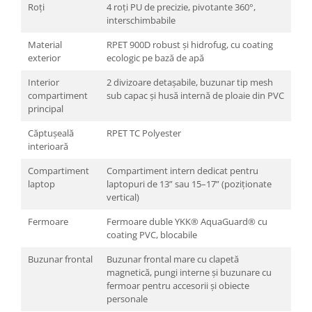
Roți
4 roți PU de precizie, pivotante 360°,
interschimbabile
Material
RPET 900D robust și hidrofug, cu coating
exterior
ecologic pe bază de apă
Interior
2 divizoare detașabile, buzunar tip mesh
compartiment
sub capac și husă internă de ploaie din PVC
principal
Căptușeală
RPET TC Polyester
interioară
Compartiment
Compartiment intern dedicat pentru
laptop
laptopuri de 13” sau 15–17” (poziționate
vertical)
Fermoare
Fermoare duble YKK® AquaGuard® cu
coating PVC, blocabile
Buzunar frontal
Buzunar frontal mare cu clapetă
magnetică, pungi interne și buzunare cu
fermoar pentru accesorii și obiecte
personale