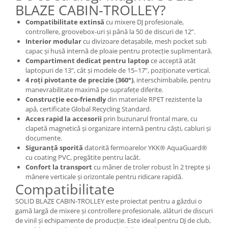
BLAZE CABIN-TROLLEY?
Compatibilitate extinsă
cu mixere DJ profesionale,
controllere, groovebox-uri și până la 50 de discuri de 12”.
Interior modular
cu divizoare detașabile, mesh pocket sub
capac și husă internă de ploaie pentru protecție suplimentară.
Compartiment dedicat pentru laptop
ce acceptă atât
laptopuri de 13”, cât și modele de 15–17”, poziționate vertical.
4 roți pivotante de precizie (360°)
, interschimbabile, pentru
manevrabilitate maximă pe suprafețe diferite.
Construcție eco-friendly
din materiale RPET rezistente la
apă, certificate Global Recycling Standard.
Acces rapid la accesorii
prin buzunarul frontal mare, cu
clapetă magnetică și organizare internă pentru căști, cabluri și
documente.
Siguranță sporită
datorită fermoarelor YKK® AquaGuard®
cu coating PVC, pregătite pentru lacăt.
Confort la transport
cu mâner de troler robust în 2 trepte și
mânere verticale și orizontale pentru ridicare rapidă.
Compatibilitate
SOLID BLAZE CABIN-TROLLEY este proiectat pentru a găzdui o
gamă largă de mixere și controllere profesionale, alături de discuri
de vinil și echipamente de producție. Este ideal pentru DJ de club,