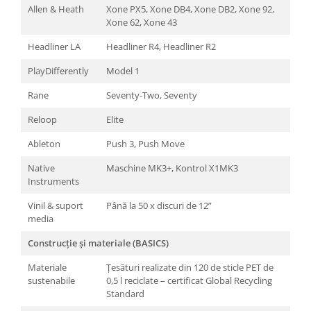
Allen & Heath
Xone PX5, Xone DB4, Xone DB2, Xone 92,
Xone 62, Xone 43
Headliner LA
Headliner R4, Headliner R2
PlayDifferently
Model 1
Rane
Seventy-Two, Seventy
Reloop
Elite
Ableton
Push 3, Push Move
Native
Maschine MK3+, Kontrol X1MK3
Instruments
Vinil & suport
Până la 50 x discuri de 12”
media
Construcție și materiale (BASICS)
Materiale
Țesături realizate din 120 de sticle PET de
sustenabile
0,5 l reciclate – certificat Global Recycling
Standard