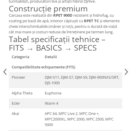
turntabliști, producători live și artiști hibrizi DJ/live.
Construcție premium
Carcasa este realizată din
RPET 900D
rezistent și hidrofug, cu
coating pe bază de apă, interior căptușit cu
RPET TC
și elemente
cheie interschimbabile (mâner și roți), pentru o durată de viață
cât mai mare și costuri reduse de întreținere pe termen lung.
Tabel specificații tehnice –
FITS → BASICS → SPECS
Categoria
Detalii
Compatibilitate echipamente (FITS)
Pioneer
DJM-S11, DJM-S7, DJM-S9, DJM-900NXS/SRT,
DJS-1000
Alpha Theta
Euphonia
Ecler
Warm 4
Akai
APC 64, MPC Live 2, MPC One +,
MPC2000XL, MPC 2000, MPC 2500, MPC
5000