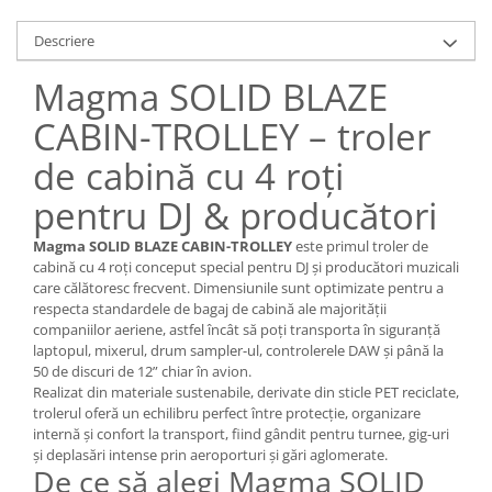
Descriere
Magma SOLID BLAZE
CABIN-TROLLEY – troler
de cabină cu 4 roți
pentru DJ & producători
Magma SOLID BLAZE CABIN-TROLLEY
este primul troler de
cabină cu 4 roți conceput special pentru DJ și producători muzicali
care călătoresc frecvent. Dimensiunile sunt optimizate pentru a
respecta standardele de bagaj de cabină ale majorității
companiilor aeriene, astfel încât să poți transporta în siguranță
laptopul, mixerul, drum sampler-ul, controlerele DAW și până la
50 de discuri de 12” chiar în avion.
Realizat din materiale sustenabile, derivate din sticle PET reciclate,
trolerul oferă un echilibru perfect între protecție, organizare
internă și confort la transport, fiind gândit pentru turnee, gig-uri
și deplasări intense prin aeroporturi și gări aglomerate.
De ce să alegi Magma SOLID