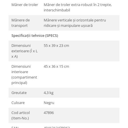
Mâner de troler
Mâner de troler extra-robust în 2 trepte,
interschimbabil
Mânere de
Mânere verticale și orizontale pentru
transport
ridicare și manipulare ușoară
Specificații tehnice (SPECS)
Dimensiuni
55 x 39 x 23 cm
exterioare (Î x L
x A)
Dimensiuni
45 x 36 x 15 cm
interioare
(compartiment
principal)
Greutate
4,3 kg
Culoare
Negru
Cod articol
47896
(Item-No.)
EAN
4041212478962