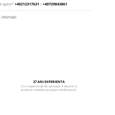
e ajutor?
+40212317631
/
+40729843861
informatii
27 ANI EXPERIENTA
Cu o experiență de aproape 3 decenii si
proiecte validate pe piața românească.