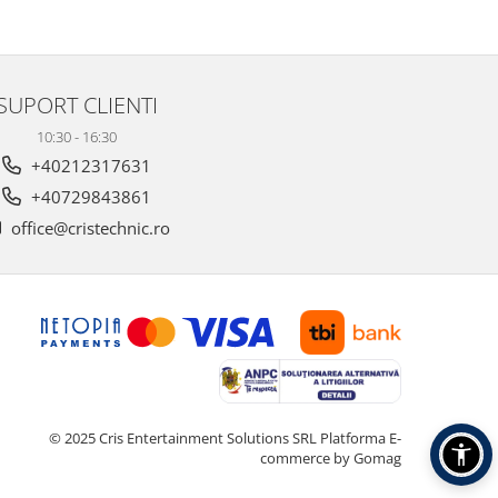
SUPORT CLIENTI
10:30 - 16:30
+40212317631
+40729843861
office@cristechnic.ro
© 2025 Cris Entertainment Solutions SRL
Platforma E-
commerce by Gomag