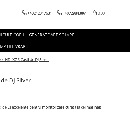
+40212317631
+40729843861
0,00
HICULE COPII
GENERATOARE SOLARE
MATII LIVRARE
er HDJ-X7 S Casti de DJ Silver
de DJ Silver
i de DJ excelente pentru monitorizare curată la cel mai înalt