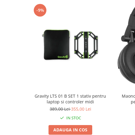
-9%
Gravity LTS 01 B SET 1 stativ pentru
Maono
laptop si controler midi
pe
389,00 Lei
355,00 Lei
IN STOC
ADAUGA IN COS