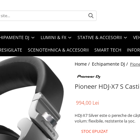
HIPAMENTE DJ
LUMINI & FX
STATIVE & ACCESORII
VE
RESIGILATE
SCENOTEHNICA & ACCESORII
SMART TECH
INFOR
Home /
Echipamente DJ /
Pione
Pioneer HDJ-X7 S Casti 
994,00 Lei
HDJ-X7 Silver este o pereche de cășt
volum: flexibile, rezistente la șoc.
STOC EPUIZAT