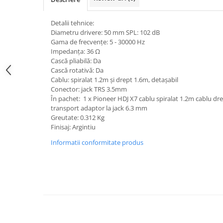
Boxe de centru
Boxe exterior
Detalii tehnice:
Boxe tavan
Diametru drivere: 50 mm SPL: 102 dB
Sisteme surround
Gama de frecvențe: 5 - 30000 Hz
Impedanța: 36 Ω
Subwoofer
Cască pliabilă: Da
Boxe active
Cască rotativă: Da
Soundbar
Cablu: spiralat 1.2m și drept 1.6m, detașabil
Conector: jack TRS 3.5mm
Pachete
În pachet: 1 x Pioneer HDJ X7 cablu spiralat 1.2m cablu dre
Boxe de perete
transport adaptor la jack 6.3 mm
Boxe podea
Greutate: 0.312 Kg
Finisaj: Argintiu
Boxe portabile
Informatii conformitate produs