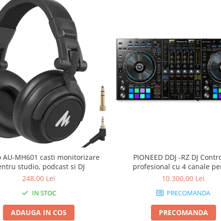
PIONEED DDJ -RZ DJ Contro
 AU-MH601 casti monitorizare
profesional cu 4 canale pe
ntru studio, podcast si DJ
Rekordbox DJ
10.300,00 Lei
248,00 Lei
PRECOMANDA
IN STOC
PRECOMANDA
ADAUGA IN COS