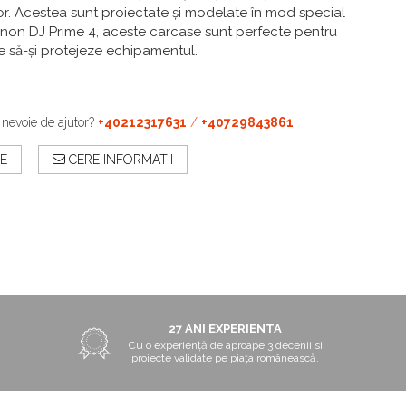
lor. Acestea sunt proiectate și modelate în mod special
enon DJ Prime 4, aceste carcase sunt perfecte pentru
ie să-și protejeze echipamentul.
 nevoie de ajutor?
+40212317631
/
+40729843861
E
CERE INFORMATII
27 ANI EXPERIENTA
Cu o experiență de aproape 3 decenii si
proiecte validate pe piața românească.