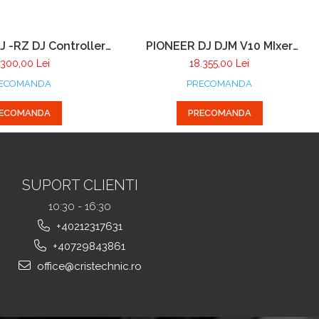
 -RZ DJ Controller
PIONEER DJ DJM V10 MIxer
 cu 4 canale pentru
Profesional cu 6 canale
.300,00 Lei
18.355,00 Lei
ordbox DJ
ECOMANDA
PRECOMANDA
ECOMANDA
PRECOMANDA
SUPORT CLIENTI
10:30 - 16:30
+40212317631
+40729843861
office@cristechnic.ro