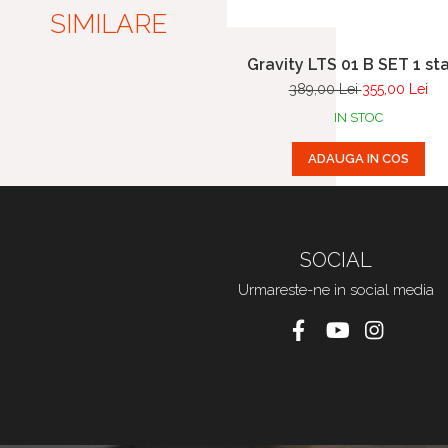
SIMILARE
Gravity LTS 01 B SET 1 sta
pentru laptop si controler 
389,00 Lei
355,00 Lei
IN STOC
ADAUGA IN COS
SOCIAL
Urmareste-ne in social media