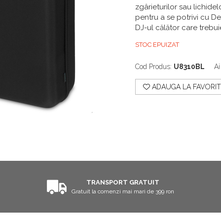
zgârieturilor sau lichide
pentru a se potrivi cu D
DJ-ul călător care trebu
STOC EPUIZAT
Cod Produs:
U8310BL
Ai
ADAUGA LA FAVORIT
TRANSPORT GRATUIT
Gratuit la comenzi mai mari de 399 ron