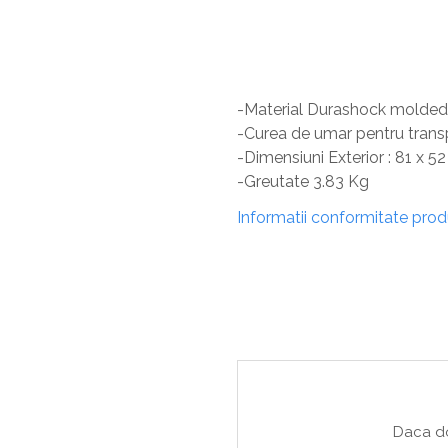
Boxe exterior
Boxe tavan
Sisteme surround
Subwoofer
Boxe active
-Material Durashock molde
Soundbar
-Curea de umar pentru trans
Pachete
-Dimensiuni Exterior : 81 x 52
Boxe de perete
-Greutate 3.83 Kg
Boxe podea
Informatii conformitate pro
Boxe portabile
Daca do