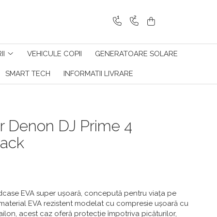
1
2
II
VEHICULE COPII
GENERATOARE SOLARE
SMART TECH
INFORMATII LIVRARE
r Denon DJ Prime 4
lack
dcase EVA super ușoară, concepută pentru viața pe
 material EVA rezistent modelat cu compresie ușoară cu
ailon, acest caz oferă protecție împotriva picăturilor,