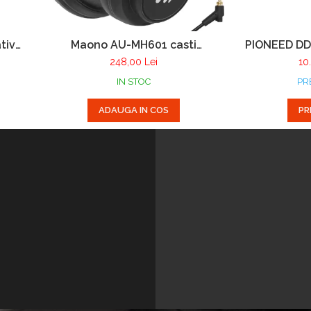
tiv
Maono AU-MH601 casti
PIONEED DDJ
midi
monitorizare pentru studio,
profesional
248,00 Lei
10
podcast si DJ
Rek
IN STOC
PR
ADAUGA IN COS
PR