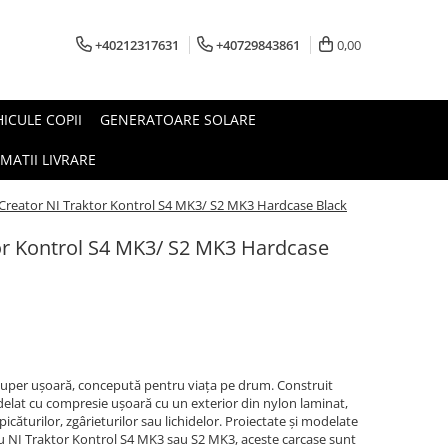
+40212317631
+40729843861
0,00
HICULE COPII
GENERATOARE SOLARE
MATII LIVRARE
reator NI Traktor Kontrol S4 MK3/ S2 MK3 Hardcase Black
or Kontrol S4 MK3/ S2 MK3 Hardcase
uper ușoară, concepută pentru viața pe drum. Construit
delat cu compresie ușoară cu un exterior din nylon laminat,
icăturilor, zgârieturilor sau lichidelor. Proiectate și modelate
cu NI Traktor Kontrol S4 MK3 sau S2 MK3, aceste carcase sunt