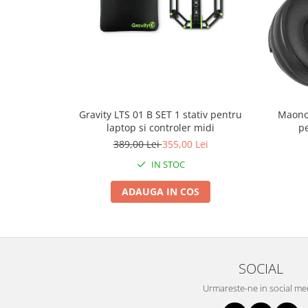
Gravity LTS 01 B SET 1 stativ pentru
Maono
laptop si controler midi
pe
389,00 Lei
355,00 Lei
IN STOC
ADAUGA IN COS
SOCIAL
Urmareste-ne in social me