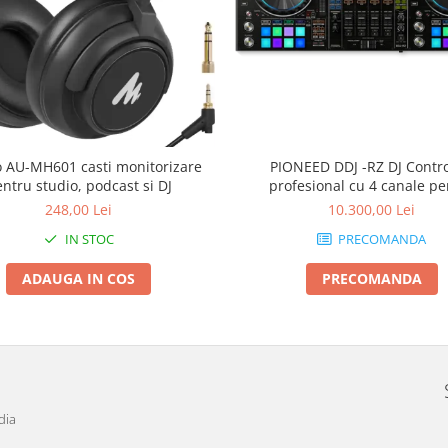
PIONEED DDJ -RZ DJ Contro
 AU-MH601 casti monitorizare
profesional cu 4 canale pe
ntru studio, podcast si DJ
Rekordbox DJ
10.300,00 Lei
248,00 Lei
PRECOMANDA
IN STOC
PRECOMANDA
ADAUGA IN COS
dia