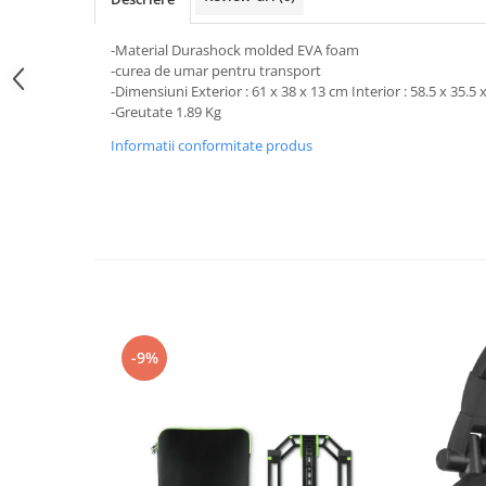
Boxe de centru
Boxe exterior
-Material Durashock molded EVA foam
Boxe tavan
-curea de umar pentru transport
Sisteme surround
-Dimensiuni Exterior : 61 x 38 x 13 cm Interior : 58.5 x 35.5
-Greutate 1.89 Kg
Subwoofer
Boxe active
Informatii conformitate produs
Soundbar
Pachete
Boxe de perete
Boxe podea
Boxe portabile
-9%