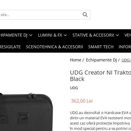
HIPAMENTE DJ
LUMINI & FX
STATIVE & ACCESORII
VE
RESIGILATE
SCENOTEHNICA & ACCESORII
SMART TECH
INFOR
Home /
Echipamente DJ /
UDG C
UDG Creator NI Trakt
Black
UDG
362,00 Lei
UDG au dezvoltat o Hardcase EVA s
dintr-un material EVA rezistent mo
acest caz oferă protecție împotriva p
în mod special pentru a se potrivi 