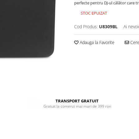
perfecte pentru DJ-ul călător care t
STOC EPUIZAT
Cod Produs:
U8309BL
Ai nevoi
Adauga la Favorite
Cere 
TRANSPORT GRATUIT
Gratuit la comenzi mai mari de 399 ron