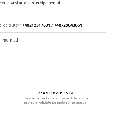
rebuie să-și protejeze echipamentul.
e de ajutor?
+40212317631
/
+40729843861
informatii
27 ANI EXPERIENTA
Cu o experiență de aproape 3 decenii si
proiecte validate pe piața românească.