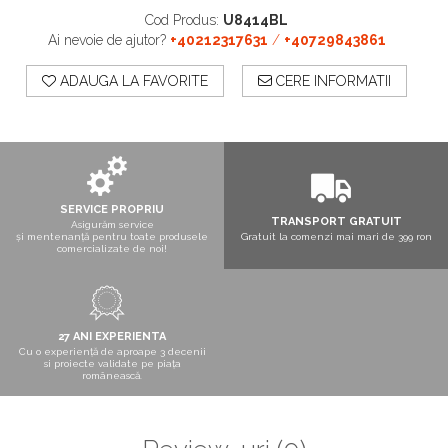
Boxe exterior
Cod Produs:
U8414BL
Boxe tavan
Ai nevoie de ajutor?
+40212317631
/
+40729843861
Sisteme surround
Subwoofer
ADAUGA LA FAVORITE
CERE INFORMATII
Boxe active
Soundbar
Pachete
Boxe de perete
Boxe podea
SERVICE PROPRIU
TRANSPORT GRATUIT
Boxe portabile
Asigurăm service
și mentenanță pentru toate produsele
Gratuit la comenzi mai mari de 399 ron
comercializate de noi!
27 ANI EXPERIENTA
Cu o experiență de aproape 3 decenii
si proiecte validate pe piața
românească.