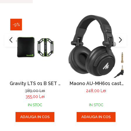
-9%
Gravity LTS 01 B SET 1
Maono AU-MH601 casti
stativ pentru laptop si
monitorizare pentru
389,00 Lei
248,00 Lei
controler midi
studio, podcast si DJ
355,00 Lei
IN STOC
IN STOC
ADAUGA IN COS
ADAUGA IN COS