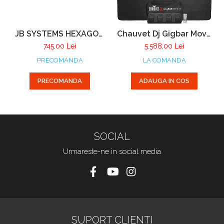
JB SYSTEMS HEXAGON
Chauvet Dj Gigbar Move
3D
+ ILS
745,00 Lei
5.588,00 Lei
PRECOMANDA
LA COMANDA
PRECOMANDA
ADAUGA IN COS
SOCIAL
Urmareste-ne in social media
SUPORT CLIENTI