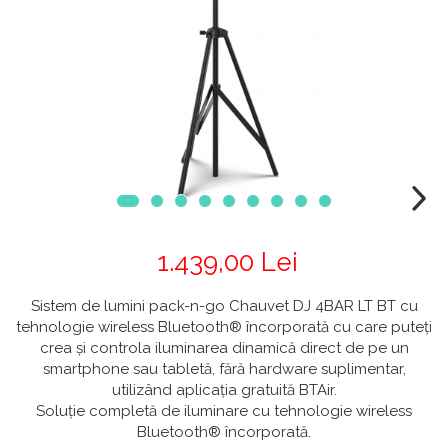
CABLURI & CONECTORI
Stative Echipamente Dj
Monitoare De Studio
Distributie Curent
On ear
Cablu curent
Over Ear
Stative Multimedia
Platane
Efecte De Lumina Cu LED
Seetronic
Casti Gaming
Prolights
Pupitre Mobile
Lasere
Casti Hi-Fi
Cablu semnal echipat
In ear
Stative Laptop
Lichide Fum Ceata Baloane
Cablu boxe
Portabile
Maono
Lumini Arhitecturale
Playere
Par LED
VOID Acoustics
CD Player
Lumini arhitecturale de exterior
Network Player
Air
Lumini arhitecturale cu acumulator
DAC
Cyclone
1.439,00 Lei
Masini Fum Ceata Baloane
Tunere
Blu-ray Player
Moving Heads & Scanners
Sistem de lumini pack-n-go Chauvet DJ 4BAR LT BT cu
Platane
tehnologie wireless Bluetooth® încorporată cu care puteți
Proiectoare Teatru Si Scena
Accesorii
crea și controla iluminarea dinamică direct de pe un
smartphone sau tabletă, fără hardware suplimentar,
Boxe
utilizând aplicația gratuită BTAir.
Boxe de raft
Soluție completă de iluminare cu tehnologie wireless
Bluetooth® încorporată.
Boxe de centru