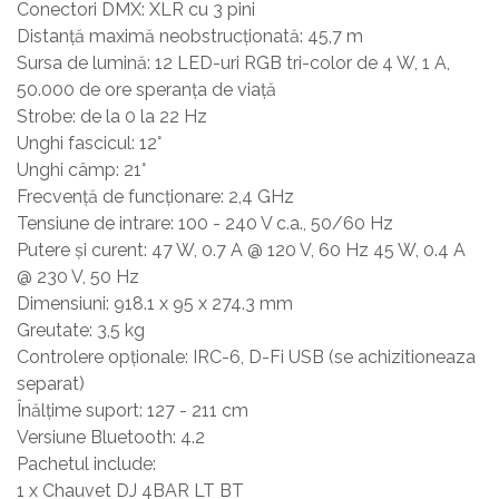
Conectori DMX: XLR cu 3 pini
Distanță maximă neobstrucționată: 45,7 m
Sursa de lumină: 12 LED-uri RGB tri-color de 4 W, 1 A,
50.000 de ore speranța de viață
Strobe: de la 0 la 22 Hz
Unghi fascicul: 12°
Unghi câmp: 21°
Frecvență de funcționare: 2,4 GHz
Tensiune de intrare: 100 - 240 V c.a., 50/60 Hz
Putere și curent: 47 W, 0.7 A @ 120 V, 60 Hz 45 W, 0.4 A
@ 230 V, 50 Hz
Dimensiuni: 918.1 x 95 x 274.3 mm
Greutate: 3,5 kg
Controlere opționale: IRC-6, D-Fi USB (se achizitioneaza
separat)
Înălțime suport: 127 - 211 cm
Versiune Bluetooth: 4.2
Pachetul include:
1 x Chauvet DJ 4BAR LT BT