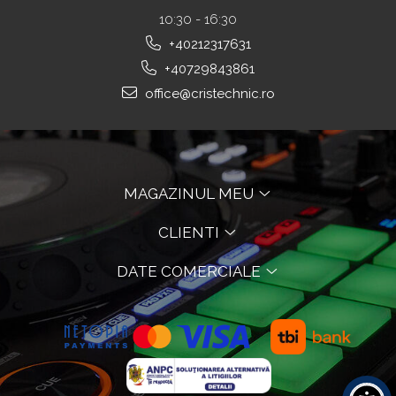
10:30 - 16:30
+40212317631
+40729843861
office@cristechnic.ro
MAGAZINUL MEU
CLIENTI
DATE COMERCIALE