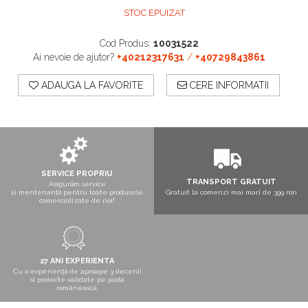
Boxe exterior
STOC EPUIZAT
Boxe tavan
Sisteme surround
Cod Produs:
10031522
Subwoofer
Ai nevoie de ajutor?
+40212317631
/
+40729843861
Boxe active
ADAUGA LA FAVORITE
CERE INFORMATII
Soundbar
Pachete
Boxe de perete
Boxe podea
Boxe portabile
SERVICE PROPRIU
TRANSPORT GRATUIT
Asigurăm service
și mentenanță pentru toate produsele
Gratuit la comenzi mai mari de 399 ron
comercializate de noi!
27 ANI EXPERIENTA
Cu o experiență de aproape 3 decenii
si proiecte validate pe piața
românească.