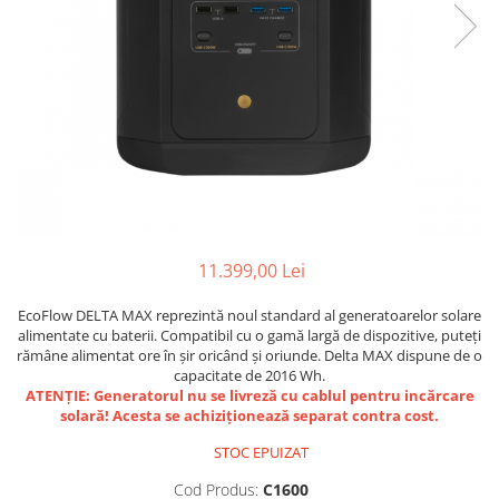
Stative multimedia
Distributie Curent
Platane
On ear
Prolights
Efecte de lumina cu LED
Over Ear
Cablu semnal echipat
Pupitre Mobile
Lasere
Casti Gaming
Cablu boxe
Stative laptop
Lichide Fum Ceata Baloane
Casti Hi-Fi
Maono
In ear
Lumini arhitecturale
VOID Acoustics
Portabile
Par LED
Air
Playere
Lumini arhitecturale de exterior
Cyclone
CD Player
Lumini arhitecturale cu acumulator
Network Player
Masini Fum Ceata Baloane
11.399,00 Lei
DAC
Moving Heads & Scanners
Tunere
EcoFlow DELTA MAX reprezintă noul standard al generatoarelor solare
Proiectoare Teatru si Scena
alimentate cu baterii. Compatibil cu o gamă largă de dispozitive, puteți
Blu-ray Player
rămâne alimentat ore în șir oricând și oriunde. Delta MAX dispune de o
Platane
capacitate de 2016 Wh.
ATENȚIE: Generatorul nu se livreză cu cablul pentru incărcare
Accesorii
solară! Acesta se achiziționează separat contra cost.
Boxe
STOC EPUIZAT
Boxe de raft
Cod Produs:
C1600