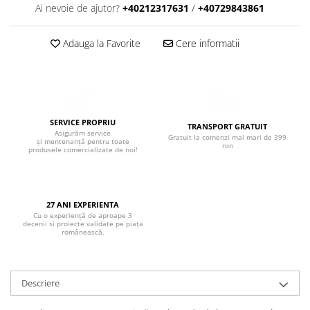
Boxe de centru
Ai nevoie de ajutor?
+40212317631
/
+40729843861
Boxe exterior
Boxe tavan
Adauga la Favorite
Cere informatii
Sisteme surround
Subwoofer
Boxe active
Soundbar
SERVICE PROPRIU
Pachete
TRANSPORT GRATUIT
Asigurăm service
Gratuit la comenzi mai mari de 399
și mentenanță pentru toate
Boxe de perete
ron
produsele comercializate de noi!
Boxe podea
Boxe portabile
27 ANI EXPERIENTA
Cu o experiență de aproape 3
decenii si proiecte validate pe piața
românească.
Descriere