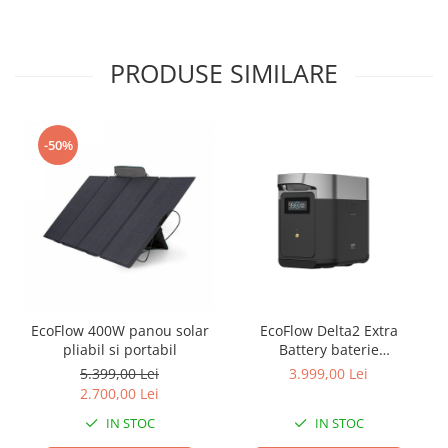
PRODUSE SIMILARE
-50%
EcoFlow 400W panou solar
EcoFlow Delta2 Extra
pliabil si portabil
Battery baterie
suplimentara pentru Delta2
5.399,00 Lei
3.999,00 Lei
2.700,00 Lei
IN STOC
IN STOC