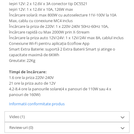
Ieșiri 12V: 2 x 12.6V x 3A conector tip DC5521
Ieșiri 12V: 1 x 12.6V x 10A, 126W max
Încărcare solară: max 800W cu autoselectare 11V-100V la 10A
Max, cablu cu conexiune MC4 inclus
Încărcare la priza de 220V: 1 x 220V-240V 50Hz-60Hz 10A,
încărcare rapidă cu Max 2000W prin X-Stream
Încărcare la priza auto 12V/24V: 1 x 12V/24V max 8A, cablul inclus
Conexiune Wi-Fi pentru aplicația Ecoflow App
Smart Extra Baterie: suportă 2 Extra Baterii Smart și atinge o
capacitate maximă de 6KWh
Greutate: 22Kg
Timpi de încărcare:
1.6 ore la priza 220V-240V
21 ore la priza auto de 12V
4.2-8.4 ore la panourile solare(4 x panouri de 110W sau 4 x
panouri de 160W)
Informatii conformitate produs
Video
(1)
Review-uri
(0)