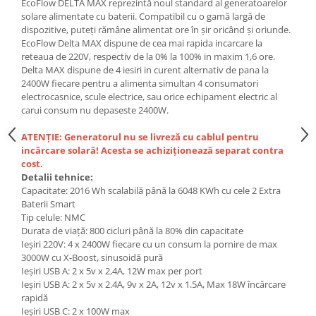
EcoFlow DELTA MAX reprezintă noul standard al generatoarelor
solare alimentate cu baterii. Compatibil cu o gamă largă de
dispozitive, puteți rămâne alimentat ore în șir oricând și oriunde.
EcoFlow Delta MAX dispune de cea mai rapida incarcare la
reteaua de 220V, respectiv de la 0% la 100% in maxim 1,6 ore.
Delta MAX dispune de 4 iesiri in curent alternativ de pana la
2400W fiecare pentru a alimenta simultan 4 consumatori
electrocasnice, scule electrice, sau orice echipament electric al
carui consum nu depaseste 2400W.
ATENȚIE: Generatorul nu se livreză cu cablul pentru
incărcare solară! Acesta se achiziționează separat contra
cost.
Detalii tehnice:
Capacitate: 2016 Wh scalabilă până la 6048 KWh cu cele 2 Extra
Baterii Smart
Tip celule: NMC
Durata de viață: 800 cicluri până la 80% din capacitate
Ieșiri 220V: 4 x 2400W fiecare cu un consum la pornire de max
3000W cu X-Boost, sinusoidă pură
Ieșiri USB A: 2 x 5v x 2,4A, 12W max per port
Ieșiri USB A: 2 x 5v x 2.4A, 9v x 2A, 12v x 1.5A, Max 18W încărcare
rapidă
Ieșiri USB C: 2 x 100W max