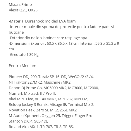
Mixars Primo
Alesis Q25, QX25
-Material Durashock molded EVA foam
-Interior moale din spuma de protectie pentru fadere pads si
butoane
-Exterior din nailon laminat care respinge apa
-Dimensiuni Exterior : 60.5 x 36.5 x 13 cm Interior : 59.3 x 35.3 x 9
cm
-Greutate 1.89 Kg
Pentru Medium
Pioneer DDJ-200, Toraiz SP-16, DDJ-WeGO /2 /3 /4,
NI Traktor S2 /MK2, Maschine /MK2,
Denon DJ Prime Go, MC6000 MK2, MC3000, MC2000,
Numark Mixtrack II / Pro II,
Akai MPC Live, APC40 /MK2, MPD232, MPD32,
Reloop Jockey 3 Remix, Mixage IE, Terminal Mix 2,
Novation Peak, Zero SL MK2, 25SL MK2,
M-Audio Xponent, Oxygen 25, Trigger Finger Pro,
Stanton DJC 4, SCS.4DJ,
Roland Aira MX-1, TR-707, TR-8, TR-8S,