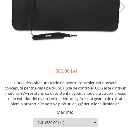
Stative multimedia
Distributie Curent
Platane
On ear
Prolights
Efecte de lumina cu LED
Over Ear
Cablu semnal echipat
Pupitre Mobile
Lasere
Casti Gaming
Cablu boxe
Stative laptop
Lichide Fum Ceata Baloane
Casti Hi-Fi
Maono
In ear
Lumini arhitecturale
VOID Acoustics
Portabile
Par LED
Air
Playere
Lumini arhitecturale de exterior
Cyclone
CD Player
Lumini arhitecturale cu acumulator
Network Player
Masini Fum Ceata Baloane
580,00 Lei
DAC
Moving Heads & Scanners
Tunere
UDG a dezvoltat un Hardcase pentru controler MIDI ușoară,
Proiectoare Teatru si Scena
concepută pentru viața pe drum. Husa de controler UDG este dintr-un
Blu-ray Player
material EVA rezistent, cu o rezistență ușoară modelată cu compresie,
Platane
cu un exterior din nylon laminat hidrofug. Această geanta de calitate
oferă o protecție împotriva picăturilor, zgârieturilor și lichidelor.
Accesorii
Marime
:
Boxe
Boxe de raft