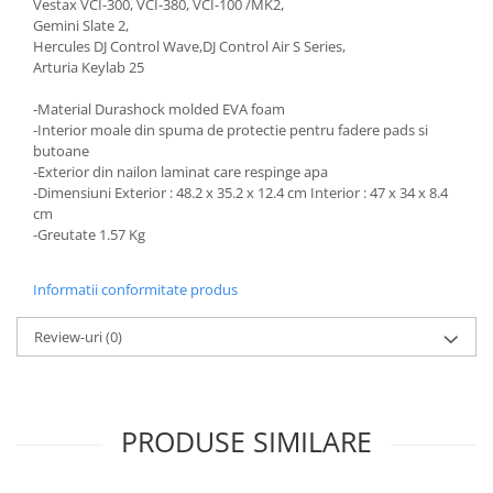
Vestax VCI-300, VCI-380, VCI-100 /MK2,
Gemini Slate 2,
Hercules DJ Control Wave,DJ Control Air S Series,
Arturia Keylab 25
-Material Durashock molded EVA foam
-Interior moale din spuma de protectie pentru fadere pads si
butoane
-Exterior din nailon laminat care respinge apa
-Dimensiuni Exterior : 48.2 x 35.2 x 12.4 cm Interior : 47 x 34 x 8.4
cm
-Greutate 1.57 Kg
Informatii conformitate produs
Review-uri
(0)
PRODUSE SIMILARE