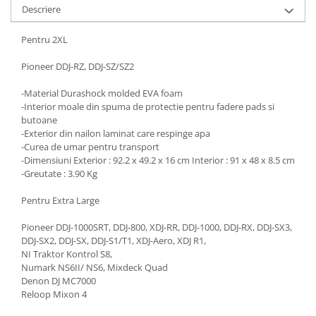
Descriere
Pentru 2XL
Pioneer DDJ-RZ, DDJ-SZ/SZ2
-Material Durashock molded EVA foam
-Interior moale din spuma de protectie pentru fadere pads si
butoane
-Exterior din nailon laminat care respinge apa
-Curea de umar pentru transport
-Dimensiuni Exterior : 92.2 x 49.2 x 16 cm Interior : 91 x 48 x 8.5 cm
-Greutate : 3.90 Kg
Pentru Extra Large
Pioneer DDJ-1000SRT, DDJ-800, XDJ-RR, DDJ-1000, DDJ-RX, DDJ-SX3,
DDJ-SX2, DDJ-SX, DDJ-S1/T1, XDJ-Aero, XDJ R1,
NI Traktor Kontrol S8,
Numark NS6II/ NS6, Mixdeck Quad
Denon DJ MC7000
Reloop Mixon 4