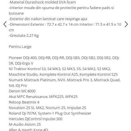
-Material Durashock molded EVA foam
-Interior moale din spuma de protectie pentru fadere pads si
butoane
-Exterior din nailon laminat care respinge apa
-Dimensiuni Exterior : 72.7 x 42.7 x 14 cm Interior : 71.5 x 41.5 x 10
cm
-Greutate 2.27 Kg
Pentru Large
Pioneer DDJ-400, DDJ-RB, DDJ-RR, DDJ-SB3, DDJ-SB2, DDJ-SR2, DDJ-
SR, DDJ-Ergo V
NI Traktor Kontrol S3, S4 MK3, S2 MK3, S5, S4 MK2, S2 MK2,
Maschine Studio, Komplete Kontrol A25, Komplete Kontrol S25
Numark Mixtrack Platinum, NVII, Mixtrack Pro 3, Mixtrack Quad,
N4, iDJ Pro
Denon MC4000
Akai MPC Renaissance, MPK225, MPK25
Reloop Beatmix 4
Novation 25 SL MK2, Nocturn 25, Impulse 25
Roland DJ-707M, System-1 Plug Out Synthesizer
Hercules DJControl Inpulse 300
M-Audio Axiom 25
Allen & Heath Xone 4D