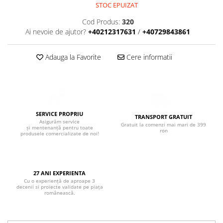
Boxe de centru
STOC EPUIZAT
Boxe exterior
Cod Produs:
320
Boxe tavan
Ai nevoie de ajutor?
+40212317631
/
+40729843861
Sisteme surround
Subwoofer
Adauga la Favorite
Cere informatii
Boxe active
Soundbar
Pachete
Boxe de perete
SERVICE PROPRIU
Boxe podea
TRANSPORT GRATUIT
Asigurăm service
Gratuit la comenzi mai mari de 399
și mentenanță pentru toate
Boxe portabile
ron
produsele comercializate de noi!
27 ANI EXPERIENTA
Cu o experiență de aproape 3
decenii si proiecte validate pe piața
românească.