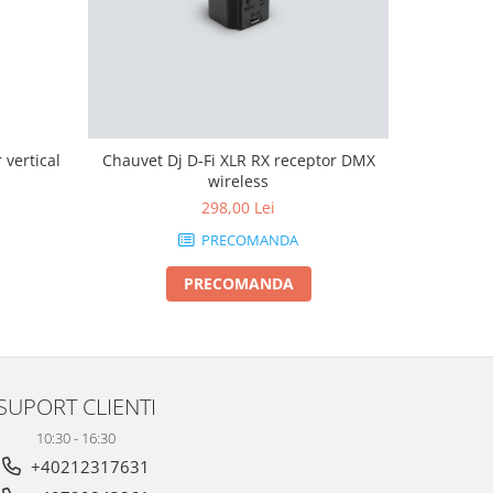
vertical
Chauvet Dj D-Fi XLR RX receptor DMX
Boomtone 
wireless
298,00 Lei
PRECOMANDA
PRECOMANDA
SUPORT CLIENTI
10:30 - 16:30
+40212317631