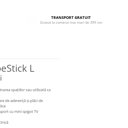
TRANSPORT GRATUIT
Gratuit la comenzi mai mari de 399 ron
peStick L
i
narea spațiilor sau utilizată ca
re de aderență și plăci de
lice
uport cu mini spigot TV
trică