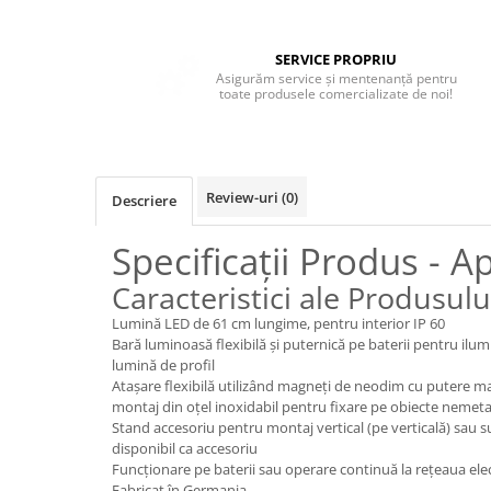
Boxe de centru
Boxe exterior
Boxe tavan
SERVICE PROPRIU
Asigurăm service și mentenanță pentru
Sisteme surround
toate produsele comercializate de noi!
Subwoofer
Boxe active
Soundbar
Review-uri
(0)
Pachete
Descriere
Boxe de perete
Specificații Produs - A
Boxe podea
Boxe portabile
Caracteristici ale Produsulu
Lumină LED de 61 cm lungime, pentru interior IP 60
Bară luminoasă flexibilă și puternică pe baterii pentru ilumi
lumină de profil
Atașare flexibilă utilizând magneți de neodim cu putere ma
montaj din oțel inoxidabil pentru fixare pe obiecte nemeta
Stand accesoriu pentru montaj vertical (pe verticală) sau s
disponibil ca accesoriu
Funcționare pe baterii sau operare continuă la rețeaua elec
Fabricat în Germania