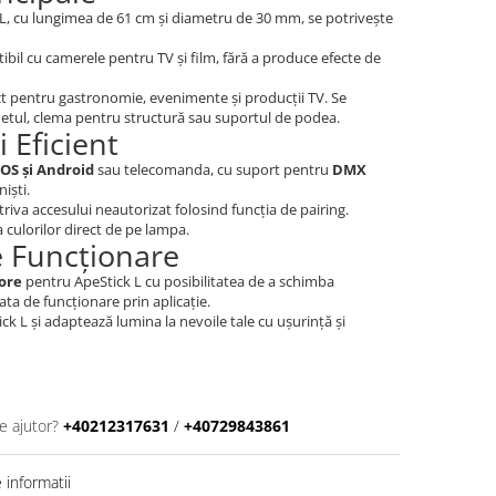
 L, cu lungimea de 61 cm și diametru de 30 mm, se potrivește
bil cu camerele pentru TV și film, fără a produce efecte de
ct pentru gastronomie, evenimente și producții TV. Se
etul, clema pentru structură sau suportul de podea.
 Eficient
iOS și Android
sau telecomanda, cu suport pentru
DMX
iști.
riva accesului neautorizat folosind funcția de pairing.
culorilor direct de pe lampa.
 Funcționare
 ore
pentru ApeStick L cu posibilitatea de a schimba
ta de funcționare prin aplicație.
 L și adaptează lumina la nevoile tale cu ușurință și
e ajutor?
+40212317631
/
+40729843861
informatii