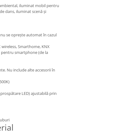
l ambiental, iluminat mobil pentru
 de dans, iluminat scenă și
 nu se oprește automat în cazul
X wireless, Smarthome, KNX
a pentru smartphone (de la
nte. Nu include alte accesorii în
5500K)
prospătare LED) ajustabilă prin
ruburi
rial