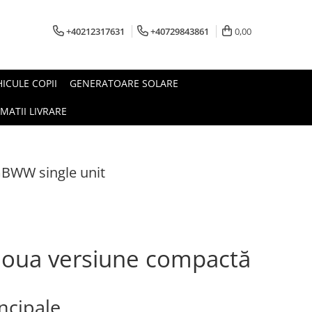
+40212317631
+40729843861
0,00
HICULE COPII
GENERATOARE SOLARE
MATII LIVRARE
GBWW single unit
 Noua versiune compactă
incipale