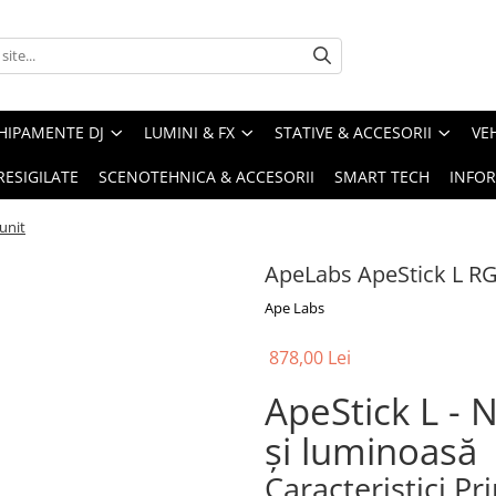
HIPAMENTE DJ
LUMINI & FX
STATIVE & ACCESORII
VE
RESIGILATE
SCENOTEHNICA & ACCESORII
SMART TECH
INFOR
unit
ApeLabs ApeStick L R
Ape Labs
878,00 Lei
ApeStick L -
și luminoasă
Caracteristici Pr