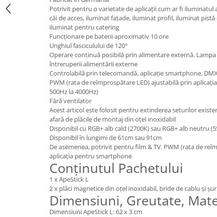
Potrivit pentru o varietate de aplicații cum ar fi iluminatu
căi de acces, iluminat fațade, iluminat profil, iluminat pistă
iluminat pentru catering
Funcționare pe baterii aproximativ 10 ore
Unghiul fasciculului de 120°
Operare continuă posibilă prin alimentare externă. Lampa
întreruperii alimentării externe
Controlabilă prin telecomandă, aplicație smartphone, DM
PWM (rata de reîmprospătare LED) ajustabilă prin aplicați
500Hz la 4000Hz)
Fără ventilator
Acest articol este folosit pentru extinderea seturilor existe
afară de plăcile de montaj din oțel inoxidabil
Disponibil cu RGB+ alb cald (2700K) sau RGB+ alb neutru (
Disponibil în lungimi de 61cm sau 91cm
De asemenea, potrivit pentru film & TV. PWM (rata de reîm
aplicația pentru smartphone
Conținutul Pachetului
1 x ApeStick L
2 x plăci magnetice din oțel inoxidabil, bride de cablu și șu
Dimensiuni, Greutate, Mate
Dimensiuni ApeStick L: 62 x 3 cm