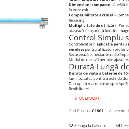
Dimensiuni compacte
- ApeStick
în orice colț.
Compatibilitate extinsă
- Compati
flickering.
Multiplicitate de utilizări
- Perfe
atașează cu ușurință folosind magn
Control Simplu și
Controlabil prin
aplicația pentru 
wireless
pentru utilizatori profesion
Securizează conexiunile radio împot
Modul de rezervă permite ajustarea 
Durată Lungă de
Durată de viață a bateriei de 10
luminozitatea pentru a extinde dura
Descoperă mai multe despre ApeStick
flexibilitate!
STOC EPUIZAT
Cod Produs:
C1861
Ai nevoie d
Adauga la Favorite
Cere 