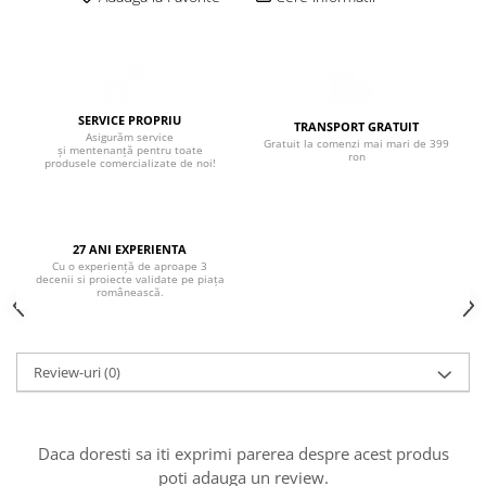
Boxe de centru
Boxe exterior
Boxe tavan
Sisteme surround
Subwoofer
SERVICE PROPRIU
TRANSPORT GRATUIT
Asigurăm service
Boxe active
Gratuit la comenzi mai mari de 399
și mentenanță pentru toate
ron
produsele comercializate de noi!
Soundbar
Pachete
Boxe de perete
27 ANI EXPERIENTA
Boxe podea
Cu o experiență de aproape 3
decenii si proiecte validate pe piața
Boxe portabile
românească.
Review-uri
(0)
Daca doresti sa iti exprimi parerea despre acest produs
poti adauga un review.