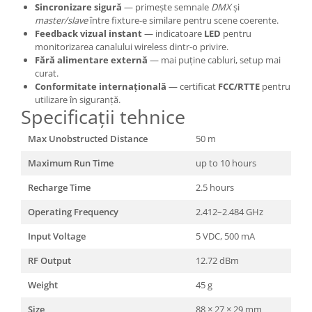
Sincronizare sigură
— primește semnale
DMX
și
master/slave
între fixture-e similare pentru scene coerente.
Feedback vizual instant
— indicatoare
LED
pentru
monitorizarea canalului wireless dintr-o privire.
Fără alimentare externă
— mai puține cabluri, setup mai
curat.
Conformitate internațională
— certificat
FCC/RTTE
pentru
utilizare în siguranță.
Specificații tehnice
Max Unobstructed Distance
50 m
Maximum Run Time
up to 10 hours
Recharge Time
2.5 hours
Operating Frequency
2.412–2.484 GHz
Input Voltage
5 VDC, 500 mA
RF Output
12.72 dBm
Weight
45 g
Size
88 × 27 × 29 mm