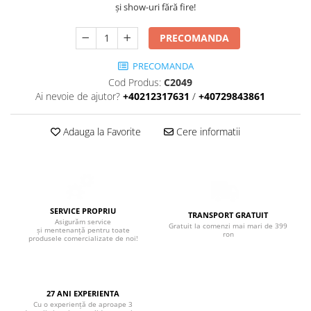
Boxe de centru
și show-uri fără fire!
Boxe exterior
Boxe tavan
PRECOMANDA
Sisteme surround
PRECOMANDA
Subwoofer
Cod Produs:
C2049
Boxe active
Ai nevoie de ajutor?
+40212317631
/
+40729843861
Soundbar
Pachete
Adauga la Favorite
Cere informatii
Boxe de perete
Boxe podea
Boxe portabile
SERVICE PROPRIU
TRANSPORT GRATUIT
Asigurăm service
Gratuit la comenzi mai mari de 399
și mentenanță pentru toate
ron
produsele comercializate de noi!
27 ANI EXPERIENTA
Cu o experiență de aproape 3