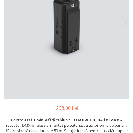
Stative multimedia
Distributie Curent
Platane
On ear
Prolights
Efecte de lumina cu LED
Over Ear
Cablu semnal echipat
Pupitre Mobile
Lasere
Casti Gaming
Cablu boxe
Stative laptop
Lichide Fum Ceata Baloane
Casti Hi-Fi
Maono
In ear
Lumini arhitecturale
VOID Acoustics
Portabile
Par LED
Air
Playere
Lumini arhitecturale de exterior
Cyclone
CD Player
Lumini arhitecturale cu acumulator
Network Player
Masini Fum Ceata Baloane
DAC
Moving Heads & Scanners
Tunere
Proiectoare Teatru si Scena
Blu-ray Player
Platane
Accesorii
298,00 Lei
Boxe
Controlează luminile fără cabluri cu
CHAUVET DJ D-Fi XLR RX
–
Boxe de raft
receptor DMX wireless alimentat pe baterie, cu autonomie de până la
10 ore și rază de acțiune de 50 m. Soluția ideală pentru instalări rapide