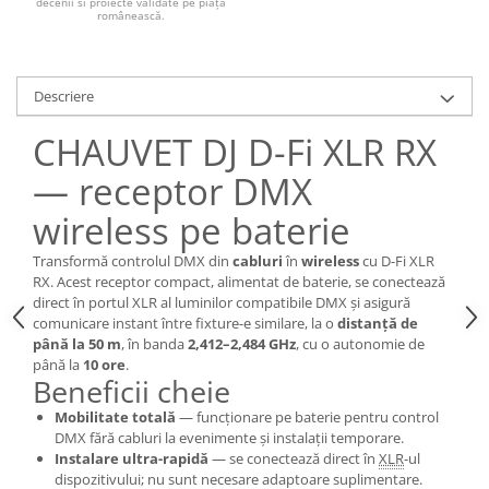
decenii si proiecte validate pe piața
românească.
Descriere
CHAUVET DJ D-Fi XLR RX
— receptor DMX
wireless pe baterie
Transformă controlul DMX din
cabluri
în
wireless
cu D-Fi XLR
RX. Acest receptor compact, alimentat de baterie, se conectează
direct în portul XLR al luminilor compatibile DMX și asigură
comunicare instant între fixture-e similare, la o
distanță de
până la 50 m
, în banda
2,412–2,484 GHz
, cu o autonomie de
până la
10 ore
.
Beneficii cheie
Mobilitate totală
— funcționare pe baterie pentru control
DMX fără cabluri la evenimente și instalații temporare.
Instalare ultra-rapidă
— se conectează direct în
XLR
-ul
dispozitivului; nu sunt necesare adaptoare suplimentare.