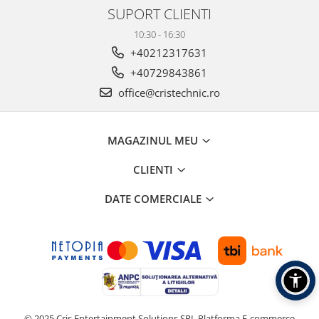
SUPORT CLIENTI
10:30 - 16:30
+40212317631
+40729843861
office@cristechnic.ro
MAGAZINUL MEU
CLIENTI
DATE COMERCIALE
© 2025 Cris Entertainment Solutions SRL
Platforma E-commerce