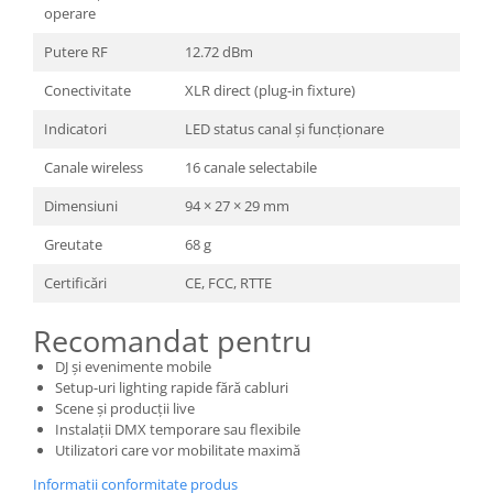
operare
Putere RF
12.72 dBm
Conectivitate
XLR direct (plug-in fixture)
Indicatori
LED status canal și funcționare
Canale wireless
16 canale selectabile
Dimensiuni
94 × 27 × 29 mm
Greutate
68 g
Certificări
CE, FCC, RTTE
Recomandat pentru
DJ și evenimente mobile
Setup-uri lighting rapide fără cabluri
Scene și producții live
Instalații DMX temporare sau flexibile
Utilizatori care vor mobilitate maximă
Informatii conformitate produs