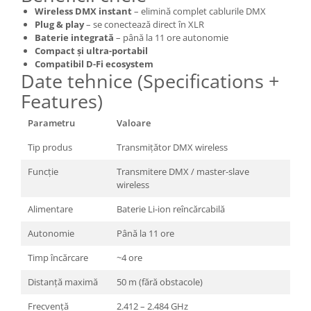
Wireless DMX instant
– elimină complet cablurile DMX
Plug & play
– se conectează direct în XLR
Baterie integrată
– până la 11 ore autonomie
Compact și ultra-portabil
Compatibil D-Fi ecosystem
Date tehnice (Specifications +
Features)
Parametru
Valoare
Tip produs
Transmițător DMX wireless
Funcție
Transmitere DMX / master-slave
wireless
Alimentare
Baterie Li-ion reîncărcabilă
Autonomie
Până la 11 ore
Timp încărcare
~4 ore
Distanță maximă
50 m (fără obstacole)
Frecvență
2.412 – 2.484 GHz