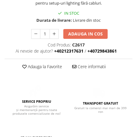
Boxe de centru
pentru setup-uri lighting fără cabluri.
Boxe exterior
IN STOC
Boxe tavan
Durata de livrare:
Livrare din stoc
Sisteme surround
Subwoofer
ADAUGA IN COS
Boxe active
Cod Produs:
C2617
Soundbar
Ai nevoie de ajutor?
+40212317631
/
+40729843861
Pachete
Boxe de perete
Adauga la Favorite
Cere informatii
Boxe podea
Boxe portabile
SERVICE PROPRIU
TRANSPORT GRATUIT
Asigurăm service
Gratuit la comenzi mai mari de 399
și mentenanță pentru toate
ron
produsele comercializate de noi!