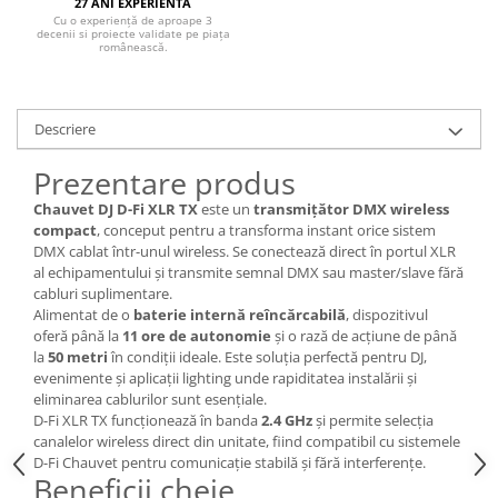
27 ANI EXPERIENTA
Cu o experiență de aproape 3
decenii si proiecte validate pe piața
românească.
Descriere
Prezentare produs
Chauvet DJ D-Fi XLR TX
este un
transmițător DMX wireless
compact
, conceput pentru a transforma instant orice sistem
DMX cablat într-unul wireless. Se conectează direct în portul XLR
al echipamentului și transmite semnal DMX sau master/slave fără
cabluri suplimentare.
Alimentat de o
baterie internă reîncărcabilă
, dispozitivul
oferă până la
11 ore de autonomie
și o rază de acțiune de până
la
50 metri
în condiții ideale. Este soluția perfectă pentru DJ,
evenimente și aplicații lighting unde rapiditatea instalării și
eliminarea cablurilor sunt esențiale.
D-Fi XLR TX funcționează în banda
2.4 GHz
și permite selecția
canalelor wireless direct din unitate, fiind compatibil cu sistemele
D-Fi Chauvet pentru comunicație stabilă și fără interferențe.
Beneficii cheie