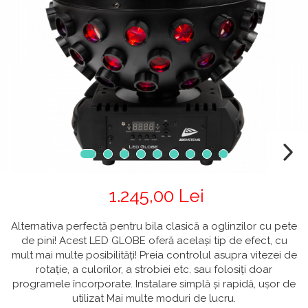
CABLURI & CONECTORI
Stative Echipamente Dj
Monitoare De Studio
Distributie Curent
On ear
Cablu curent
Over Ear
Stative Multimedia
Platane
Efecte De Lumina Cu LED
Seetronic
Casti Gaming
Prolights
Pupitre Mobile
Lasere
Casti Hi-Fi
Cablu semnal echipat
In ear
Stative Laptop
Lichide Fum Ceata Baloane
Cablu boxe
Portabile
Maono
Lumini Arhitecturale
Playere
Par LED
VOID Acoustics
CD Player
Lumini arhitecturale de exterior
Network Player
Air
Lumini arhitecturale cu acumulator
DAC
Cyclone
Masini Fum Ceata Baloane
Tunere
1.245,00 Lei
Blu-ray Player
Moving Heads & Scanners
Platane
Alternativa perfectă pentru bila clasică a oglinzilor cu pete
Proiectoare Teatru Si Scena
Accesorii
de pini! Acest LED GLOBE oferă același tip de efect, cu
mult mai multe posibilități! Preia controlul asupra vitezei de
Boxe
rotație, a culorilor, a strobiei etc. sau folosiți doar
Boxe de raft
programele încorporate. Instalare simplă și rapidă, ușor de
Boxe de centru
utilizat Mai multe moduri de lucru.