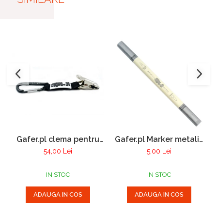
Gafer.pl clema pentru
Gafer.pl Marker metalic
manusi
cu 2 varfuri
54,00 Lei
5,00 Lei
IN STOC
IN STOC
ADAUGA IN COS
ADAUGA IN COS