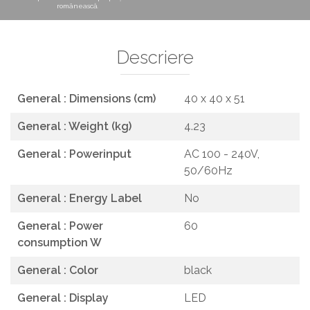
românească.
Descriere
General : Dimensions (cm)
40 x 40 x 51
General : Weight (kg)
4.23
General : Powerinput
AC 100 - 240V,
50/60Hz
General : Energy Label
No
General : Power
60
consumption W
General : Color
black
General : Display
LED