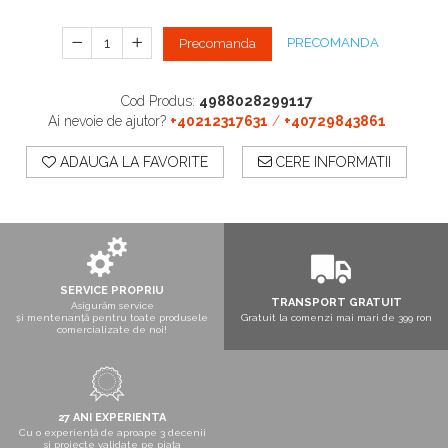
Boxe exterior
Boxe tavan
PRECOMANDA
Precomanda
Sisteme surround
Subwoofer
Cod Produs:
4988028299117
Boxe active
Ai nevoie de ajutor?
+40212317631
/
+40729843861
Soundbar
Pachete
ADAUGA LA FAVORITE
CERE INFORMATII
Boxe de perete
Boxe podea
Boxe portabile
SERVICE PROPRIU
TRANSPORT GRATUIT
Asigurăm service
și mentenanță pentru toate produsele
Gratuit la comenzi mai mari de 399 ron
comercializate de noi!
27 ANI EXPERIENTA
Cu o experiență de aproape 3 decenii
si proiecte validate pe piața