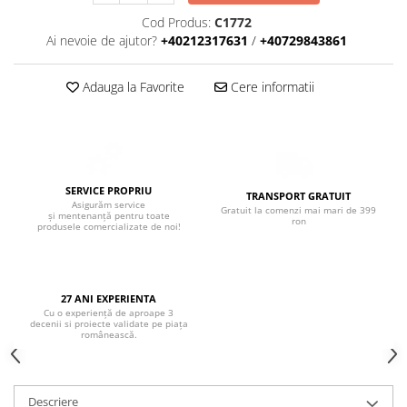
Boxe de centru
Cod Produs:
C1772
Boxe exterior
Ai nevoie de ajutor?
+40212317631
/
+40729843861
Boxe tavan
Sisteme surround
Adauga la Favorite
Cere informatii
Subwoofer
Boxe active
Soundbar
Pachete
Boxe de perete
SERVICE PROPRIU
TRANSPORT GRATUIT
Asigurăm service
Gratuit la comenzi mai mari de 399
Boxe podea
și mentenanță pentru toate
ron
produsele comercializate de noi!
Boxe portabile
27 ANI EXPERIENTA
Cu o experiență de aproape 3
decenii si proiecte validate pe piața
românească.
Descriere