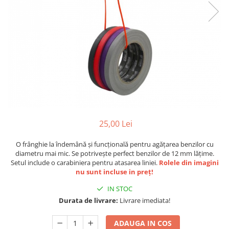
Stative multimedia
Distributie Curent
Platane
On ear
Prolights
Efecte de lumina cu LED
Over Ear
Cablu semnal echipat
Pupitre Mobile
Lasere
Casti Gaming
Cablu boxe
Stative laptop
Lichide Fum Ceata Baloane
Casti Hi-Fi
Maono
In ear
Lumini arhitecturale
VOID Acoustics
Portabile
Par LED
Air
Playere
Lumini arhitecturale de exterior
Cyclone
CD Player
Lumini arhitecturale cu acumulator
Network Player
Masini Fum Ceata Baloane
25,00 Lei
DAC
Moving Heads & Scanners
O frânghie la îndemână și funcțională pentru agățarea benzilor cu
Tunere
Proiectoare Teatru si Scena
diametru mai mic. Se potrivește perfect benzilor de 12 mm lățime.
Blu-ray Player
Setul include o carabiniera pentru atasarea liniei.
Rolele din imagini
Platane
nu sunt incluse in preț!
Accesorii
IN STOC
Boxe
Durata de livrare:
Livrare imediata!
Boxe de raft
ADAUGA IN COS