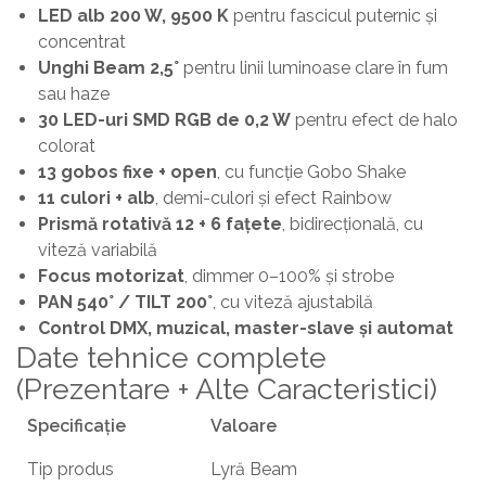
LED alb 200 W, 9500 K
pentru fascicul puternic și
concentrat
Unghi Beam 2,5°
pentru linii luminoase clare în fum
sau haze
30 LED-uri SMD RGB de 0,2 W
pentru efect de halo
colorat
13 gobos fixe + open
, cu funcție Gobo Shake
11 culori + alb
, demi-culori și efect Rainbow
Prismă rotativă 12 + 6 fațete
, bidirecțională, cu
viteză variabilă
Focus motorizat
, dimmer 0–100% și strobe
PAN 540° / TILT 200°
, cu viteză ajustabilă
Control DMX, muzical, master-slave și automat
Date tehnice complete
(Prezentare + Alte Caracteristici)
Specificație
Valoare
Tip produs
Lyră Beam