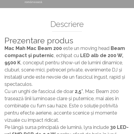
românească.
Descriere
Prezentare produs
Mac Mah Mac Beam 200
este un moving head
Beam
compact și puternic
, echipat cu
LED alb de 200 W,
9500 K
, conceput pentru show-uri de lumini dinamice,
cluburi, scene mici, petreceri private, evenimente DJ și
instalații unde este nevoie de un fascicul îngust, rapid și
spectaculos.
Cu un unghi de fascicul de doar
2,5°
, Mac Beam 200
trasează linii luminoase clare și puternice, mai ales în
combinație cu fum sau haze. Este o soluție potrivită
pentru efecte aeriene, accente scenice și momente
vizuale cu impact ridicat.
Pe lângă sursa principală de lumină, lyra include
30 LED-