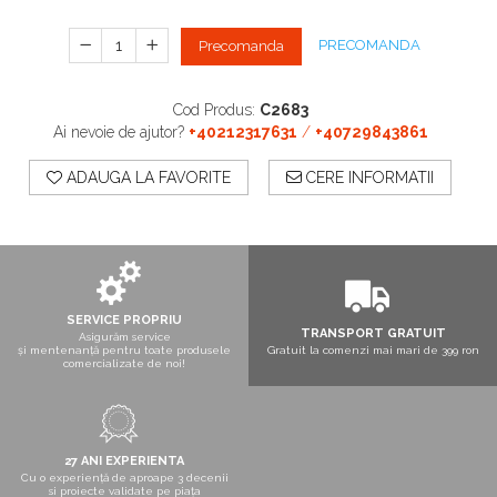
Boxe exterior
Boxe tavan
PRECOMANDA
Precomanda
Sisteme surround
Subwoofer
Cod Produs:
C2683
Boxe active
Ai nevoie de ajutor?
+40212317631
/
+40729843861
Soundbar
Pachete
ADAUGA LA FAVORITE
CERE INFORMATII
Boxe de perete
Boxe podea
Boxe portabile
SERVICE PROPRIU
TRANSPORT GRATUIT
Asigurăm service
și mentenanță pentru toate produsele
Gratuit la comenzi mai mari de 399 ron
comercializate de noi!
27 ANI EXPERIENTA
Cu o experiență de aproape 3 decenii
si proiecte validate pe piața