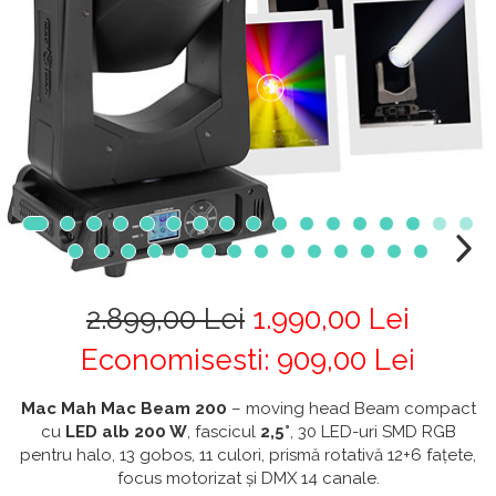
CABLURI & CONECTORI
Stative Echipamente Dj
Monitoare De Studio
Distributie Curent
On ear
Cablu curent
Over Ear
Stative Multimedia
Platane
Efecte De Lumina Cu LED
Seetronic
Casti Gaming
Prolights
Pupitre Mobile
Lasere
Casti Hi-Fi
Cablu semnal echipat
In ear
Stative Laptop
Lichide Fum Ceata Baloane
Cablu boxe
Portabile
Maono
Lumini Arhitecturale
Playere
Par LED
VOID Acoustics
CD Player
Lumini arhitecturale de exterior
Network Player
Air
Lumini arhitecturale cu acumulator
DAC
Cyclone
Masini Fum Ceata Baloane
Tunere
2.899,00 Lei
1.990,00 Lei
Blu-ray Player
Moving Heads & Scanners
Platane
Economisesti:
909,00
Lei
Proiectoare Teatru Si Scena
Accesorii
Mac Mah Mac Beam 200
– moving head Beam compact
Boxe
cu
LED alb 200 W
, fascicul
2,5°
, 30 LED-uri SMD RGB
Boxe de raft
pentru halo, 13 gobos, 11 culori, prismă rotativă 12+6 fațete,
focus motorizat și DMX 14 canale.
Boxe de centru