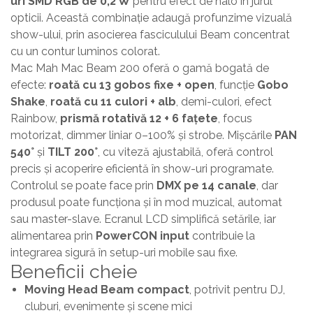
uri SMD RGB de 0,2 W
pentru efect de halo în jurul
opticii. Această combinație adaugă profunzime vizuală
show-ului, prin asocierea fasciculului Beam concentrat
cu un contur luminos colorat.
Mac Mah Mac Beam 200 oferă o gamă bogată de
efecte:
roată cu 13 gobos fixe + open
, funcție
Gobo
Shake
,
roată cu 11 culori + alb
, demi-culori, efect
Rainbow,
prismă rotativă 12 + 6 fațete
, focus
motorizat, dimmer liniar 0–100% și strobe. Mișcările
PAN
540°
și
TILT 200°
, cu viteză ajustabilă, oferă control
precis și acoperire eficientă în show-uri programate.
Controlul se poate face prin
DMX pe 14 canale
, dar
produsul poate funcționa și în mod muzical, automat
sau master-slave. Ecranul LCD simplifică setările, iar
alimentarea prin
PowerCON input
contribuie la
integrarea sigură în setup-uri mobile sau fixe.
Beneficii cheie
Moving Head Beam compact
, potrivit pentru DJ,
cluburi, evenimente și scene mici