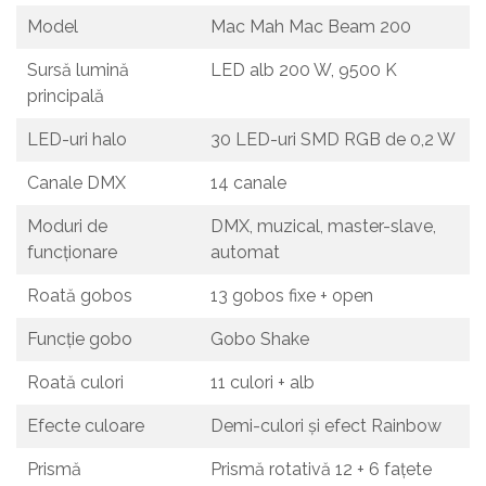
Model
Mac Mah Mac Beam 200
Sursă lumină
LED alb 200 W, 9500 K
principală
LED-uri halo
30 LED-uri SMD RGB de 0,2 W
Canale DMX
14 canale
Moduri de
DMX, muzical, master-slave,
funcționare
automat
Roată gobos
13 gobos fixe + open
Funcție gobo
Gobo Shake
Roată culori
11 culori + alb
Efecte culoare
Demi-culori și efect Rainbow
Prismă
Prismă rotativă 12 + 6 fațete