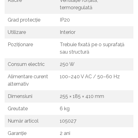
Răcire
Ventilație forțată,
termoregulată
Grad protecție
IP20
Utilizare
Interior
Poziționare
Trebuie fixată pe o suprafață
sau structură
Consum electric
250 W
Alimentare curent
100–240 V AC / 50–60 Hz
alternativ
Dimensiuni
255 × 185 × 410 mm
Greutate
6 kg
Număr articol
105027
Garanție
2 ani