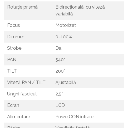
Rotație prismă
Bidirecțională, cu viteză
variabilă
Focus
Motorizat
Dimmer
0–100%
Strobe
Da
PAN
540°
TILT
200°
Viteză PAN / TILT
Ajustabilă
Unghi fascicul
2,5°
Ecran
LCD
Alimentare
PowerCON intrare