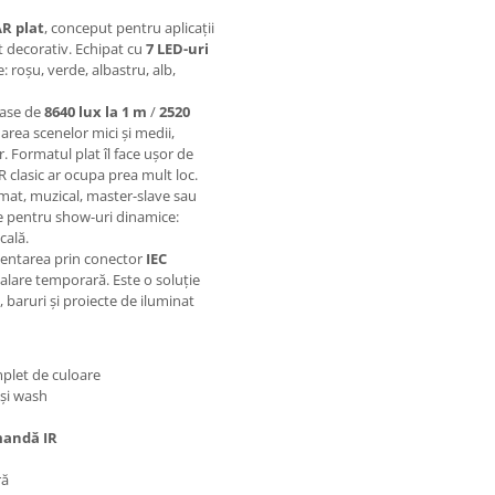
AR plat
, conceput pentru aplicații
at decorativ. Echipat cu
7 LED-uri
: roșu, verde, albastru, alb,
oase de
8640 lux la 1 m
/
2520
area scenelor mici și medii,
. Formatul plat îl face ușor de
 clasic ar ocupa prea mult loc.
mat, muzical, master-slave sau
le pentru show-uri dinamice:
cală.
imentarea prin conector
IEC
stalare temporară. Este o soluție
, baruri și proiecte de iluminat
plet de culoare
 și wash
mandă IR
ră