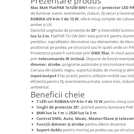
Prezentare produs
Boxe de centru
Mac Mah FlatPAR 7x12W 6IN1
este un
proiector LED P
Boxe exterior
de iluminat scenic, evenimente, cluburi, DJ seturi și ilumin
Boxe tavan
RGBWA-UV 6-in-1 de 12 W
, oferă mixaj complet de culoare
Sisteme surround
amber și UV.
Datorită unghiului de proiecție de
25°
și intensității lumin
Subwoofer
lux la 2 m
, FlatPAR 7x12W 6IN1 este potrivit pentru ilumin
Boxe active
pereților, suprafețelor decorative sau elementelor de decor
Soundbar
poziționat pe podea, pe structură sau în spații unde un PAR
Proiectorul poate fi controlat prin
DMX filar
, în mod auto
Pachete
prin
telecomanda IR inclusă
. Dispune de funcții esenția
Boxe de perete
dimmer
,
strobe
, programe automate și sincronizare muzi
Boxe podea
Carcasa din plastic negru, suportul dublu de montaj și al
input/output
îl fac practic pentru utilizare mobilă sau in
Boxe portabile
eficientă pentru DJ, evenimente private, scene mici, cluburi
ambiental.
Beneficii cheie
7 LED-uri RGBWA-UV 6-in-1 de 12 W
pentru mixaj com
Unghi de proiecție 25°
, potrivit pentru iluminare PAR
8640 lux la 1 m
și
2520 lux la 2 m
Control DMX, Auto, Music, Master/Slave și teleco
Funcții dimmer și strobe
pentru efecte dinamice
Suport dublu
pentru montaj pe podea sau pe structu