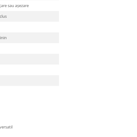
țare sau așezare
clus
inin
versatil