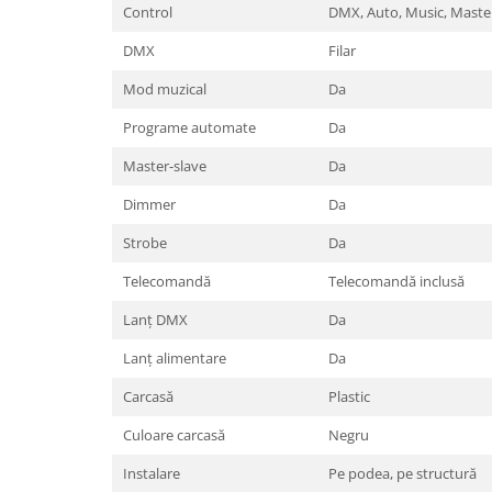
Control
DMX, Auto, Music, Master
DMX
Filar
Mod muzical
Da
Programe automate
Da
Master-slave
Da
Dimmer
Da
Strobe
Da
Telecomandă
Telecomandă inclusă
Lanț DMX
Da
Lanț alimentare
Da
Carcasă
Plastic
Culoare carcasă
Negru
Instalare
Pe podea, pe structură