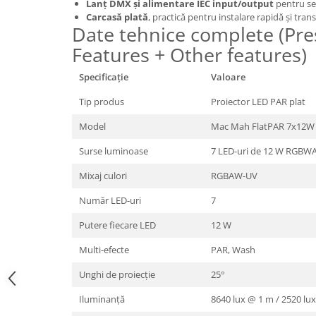
Lanț DMX și alimentare IEC input/output
pentru se
Carcasă plată
, practică pentru instalare rapidă și tran
Date tehnice complete (Pre
Features + Other features)
Specificație
Valoare
Tip produs
Proiector LED PAR plat
Model
Mac Mah FlatPAR 7x12W
Surse luminoase
7 LED-uri de 12 W RGBWA
Mixaj culori
RGBAW-UV
Număr LED-uri
7
Putere fiecare LED
12 W
Multi-efecte
PAR, Wash
Unghi de proiecție
25°
Iluminanță
8640 lux @ 1 m / 2520 lu