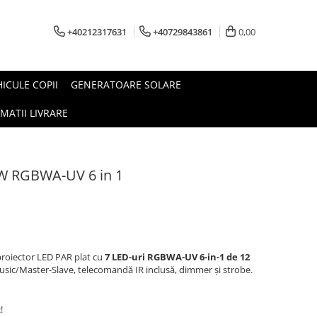
+40212317631
+40729843861
0,00
HICULE COPII
GENERATOARE SOLARE
MATII LIVRARE
W RGBWA-UV 6 in 1
roiector LED PAR plat cu
7 LED-uri RGBWA-UV 6-in-1 de 12
sic/Master-Slave, telecomandă IR inclusă, dimmer și strobe.
!