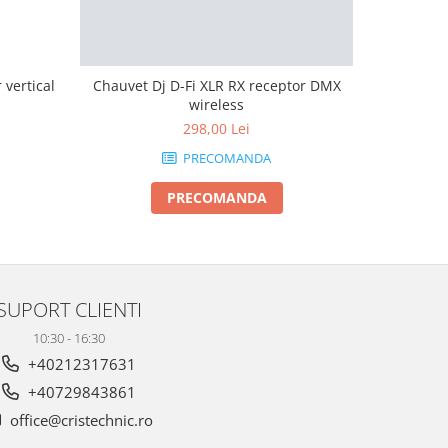
vertical
Chauvet Dj D-Fi XLR RX receptor DMX
Boomtone 
wireless
298,00 Lei
PRECOMANDA
PRECOMANDA
SUPORT CLIENTI
10:30 - 16:30
+40212317631
+40729843861
office@cristechnic.ro