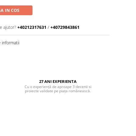
A IN COS
e ajutor?
+40212317631
/
+40729843861
informatii
27 ANI EXPERIENTA
Cu o experiență de aproape 3 decenii si
proiecte validate pe piața românească.