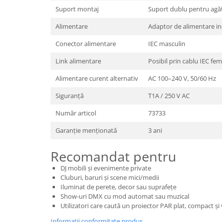
Suport montaj
Suport dublu pentru agă
Alimentare
Adaptor de alimentare in
Conector alimentare
IEC masculin
Link alimentare
Posibil prin cablu IEC fem
Alimentare curent alternativ
AC 100–240 V, 50/60 Hz
Siguranță
T1A / 250 V AC
Număr articol
73733
Garanție menționată
3 ani
Recomandat pentru
DJ mobili și evenimente private
Cluburi, baruri și scene mici/medii
Iluminat de perete, decor sau suprafețe
Show-uri DMX cu mod automat sau muzical
Utilizatori care caută un proiector PAR plat, compact și 
Informatii conformitate produs