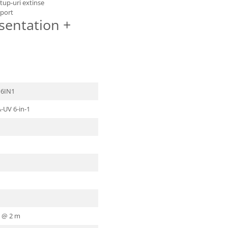
tup-uri extinse
sport
sentation +
 6IN1
-UV 6-in-1
x @ 2 m