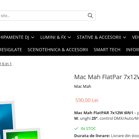
HIPAMENTE DJ
LUMINI & FX
STATIVE & ACCESORII
VE
RESIGILATE
SCENOTEHNICA & ACCESORII
SMART TECH
INFOR
6 in 1
Mac Mah FlatPar 7x12
Mac Mah
590,00 Lei
Mac Mah FlatPAR 7x12W 6IN1
– p
W
, unghi
25°
, control DMX/Auto/Mu
IN STOC
Durata de livrare:
Livrare din stoc