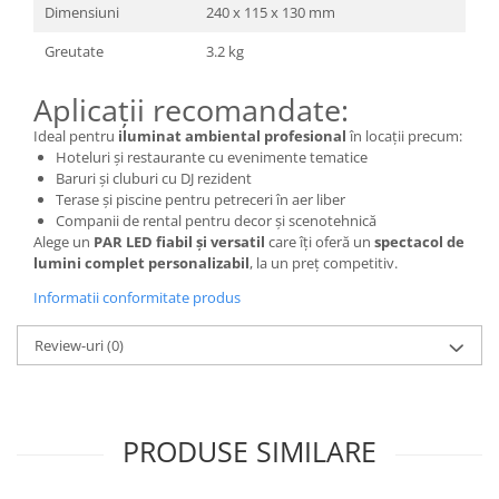
Dimensiuni
240 x 115 x 130 mm
Greutate
3.2 kg
Aplicații recomandate:
Ideal pentru
iluminat ambiental profesional
în locații precum:
Hoteluri și restaurante cu evenimente tematice
Baruri și cluburi cu DJ rezident
Terase și piscine pentru petreceri în aer liber
Companii de rental pentru decor și scenotehnică
Alege un
PAR LED fiabil și versatil
care îți oferă un
spectacol de
lumini complet personalizabil
, la un preț competitiv.
Informatii conformitate produs
Review-uri
(0)
PRODUSE SIMILARE