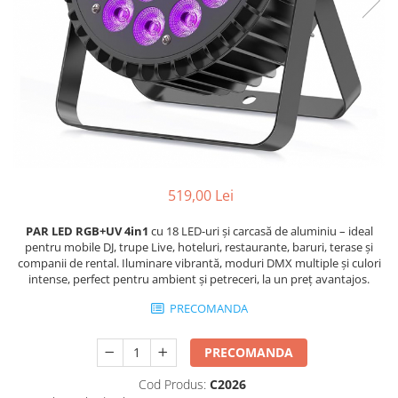
Stative multimedia
Distributie Curent
Platane
On ear
Prolights
Efecte de lumina cu LED
Over Ear
Cablu semnal echipat
Pupitre Mobile
Lasere
Casti Gaming
Cablu boxe
Stative laptop
Lichide Fum Ceata Baloane
Casti Hi-Fi
Maono
In ear
Lumini arhitecturale
VOID Acoustics
Portabile
Par LED
Air
Playere
Lumini arhitecturale de exterior
Cyclone
CD Player
Lumini arhitecturale cu acumulator
519,00 Lei
Network Player
Masini Fum Ceata Baloane
DAC
PAR LED RGB+UV 4in1
cu 18 LED-uri și carcasă de aluminiu – ideal
Moving Heads & Scanners
pentru mobile DJ, trupe Live, hoteluri, restaurante, baruri, terase și
Tunere
Proiectoare Teatru si Scena
companii de rental. Iluminare vibrantă, moduri DMX multiple și culori
Blu-ray Player
intense, perfect pentru ambient și petreceri, la un preț avantajos.
Platane
PRECOMANDA
Accesorii
Boxe
PRECOMANDA
Boxe de raft
Cod Produs:
C2026