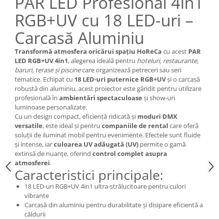
PAR LED Profesional 4in1
RGB+UV cu 18 LED-uri –
Carcasă Aluminiu
Transformă atmosfera oricărui spațiu HoReCa
cu acest
PAR
LED RGB+UV 4in1
, alegerea ideală pentru
hoteluri, restaurante,
baruri, terase și piscine
care organizează petreceri sau seri
tematice. Echipat cu
18 LED-uri puternice RGB+UV
și o carcasă
robustă din aluminiu, acest proiector este gândit pentru utilizare
profesională în
ambientări spectaculoase
și show-uri
luminoase personalizate.
Cu un design compact, eficiență ridicată și
moduri DMX
versatile
, este ideal și pentru
companiile de rental
care oferă
soluții de iluminat mobil pentru evenimente. Efectele sunt fluide
și intense, iar
culoarea UV adăugată (UV)
permite o gamă
extinsă de nuanțe, oferind
control complet asupra
atmosferei
.
Caracteristici principale:
18 LED-uri RGB+UV 4in1 ultra-strălucitoare pentru culori
vibrante
Carcasă din aluminiu pentru durabilitate și disipare eficientă a
căldurii