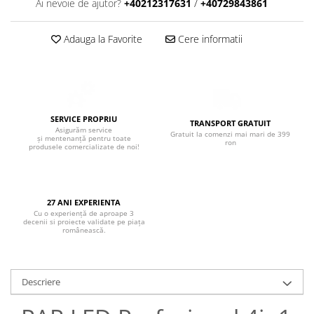
Boxe de centru
Ai nevoie de ajutor?
+40212317631
/
+40729843861
Boxe exterior
Boxe tavan
Adauga la Favorite
Cere informatii
Sisteme surround
Subwoofer
Boxe active
Soundbar
SERVICE PROPRIU
TRANSPORT GRATUIT
Pachete
Asigurăm service
Gratuit la comenzi mai mari de 399
și mentenanță pentru toate
ron
Boxe de perete
produsele comercializate de noi!
Boxe podea
Boxe portabile
27 ANI EXPERIENTA
Cu o experiență de aproape 3
decenii si proiecte validate pe piața
românească.
Descriere