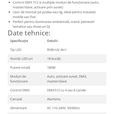
Control DMX 512 și multiple moduri de funcționare (auto,
master/slave, activare prin sunet)
Ușor de montat pe podea sau rig, ideal pentru instalații
mobile sau fixe
Perfect pentru iluminarea ambientală, scenă, petreceri
tematice sau show-uri DJ
Date tehnice:
Specificație
Detalii
Tip LED
RGB+UV 4in1
Număr LED-uri
18 bucăți
Putere totală
180W
Moduri de
Auto, activare sunet, DMX,
funcționare
master/slave
Control DMX
DMX512 cu 4 sau 8 canale
Carcasă
Aluminiu
Alimentare
AC 110-240V, 50/60Hz