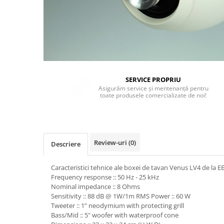
Stative multimedia
Distributie Curent
Platane
On ear
Prolights
Efecte de lumina cu LED
Over Ear
Cablu semnal echipat
Pupitre Mobile
Lasere
Casti Gaming
Cablu boxe
Stative laptop
Lichide Fum Ceata Baloane
Casti Hi-Fi
Maono
In ear
Lumini arhitecturale
VOID Acoustics
Portabile
Par LED
SERVICE PROPRIU
Air
Playere
Asigurăm service și mentenanță pentru
Lumini arhitecturale de exterior
Cyclone
toate produsele comercializate de noi!
CD Player
Lumini arhitecturale cu acumulator
Network Player
Masini Fum Ceata Baloane
DAC
Moving Heads & Scanners
Tunere
Review-uri
(0)
Descriere
Proiectoare Teatru si Scena
Blu-ray Player
Platane
Caracteristici tehnice ale boxei de tavan Venus LV4 de la E
Frequency response :: 50 Hz - 25 kHz
Accesorii
Nominal impedance :: 8 Ohms
Boxe
Sensitivity :: 88 dB @ 1W/1m RMS Power :: 60 W
Tweeter :: 1” neodymium with protecting grill
Boxe de raft
Bass/Mid :: 5" woofer with waterproof cone