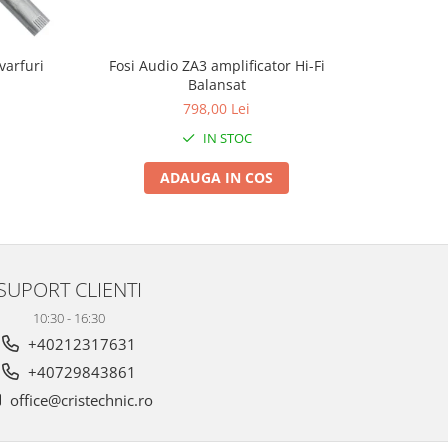
varfuri
Fosi Audio ZA3 amplificator Hi-Fi
Fosi Audio
Balansat
798,00 Lei
4
IN STOC
ADAUGA IN COS
SUPORT CLIENTI
10:30 - 16:30
+40212317631
+40729843861
office@cristechnic.ro