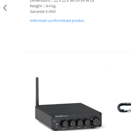
Boxe de centru
Dimensions :: 22 x 22 x 34 cm (H W D)
Weight :: 4.4 kg
Boxe exterior
Garanție 5 ANI!
Boxe tavan
Informatii conformitate produs
Sisteme surround
Subwoofer
Boxe active
Soundbar
Pachete
Boxe de perete
Boxe podea
Boxe portabile