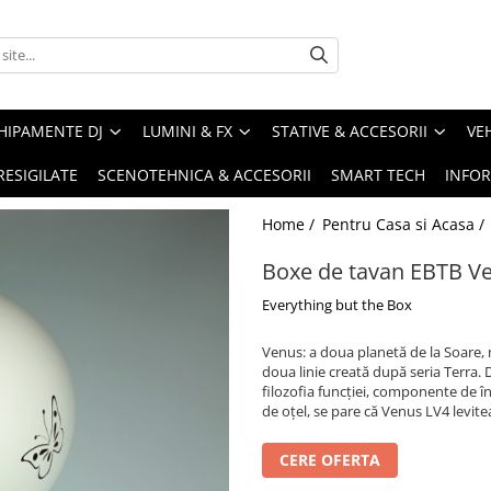
HIPAMENTE DJ
LUMINI & FX
STATIVE & ACCESORII
VE
RESIGILATE
SCENOTEHNICA & ACCESORII
SMART TECH
INFOR
Home /
Pentru Casa si Acasa /
Boxe de tavan EBTB Ve
Everything but the Box
Venus: a doua planetă de la Soare, 
doua linie creată după seria Terra. 
filozofia funcției, componente de îna
de oțel, se pare că Venus LV4 levit
CERE OFERTA