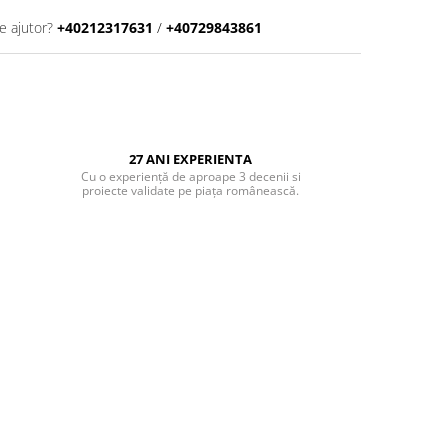
e ajutor?
+40212317631
/
+40729843861
27 ANI EXPERIENTA
Cu o experiență de aproape 3 decenii si
proiecte validate pe piața românească.