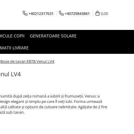
+40212317631
+40729843861
0,00
HICULE COPII
GENERATOARE SOLARE
MATII LIVRARE
Boxe de tavan EBTB Venul LV4
nul LV4
numită după zeița romană a iubirii și frumuseții. Venus: a
Design elegant și simplu pe care îl veți iubi. Forma urmează
ltă calitate și opțiuni de culoare nelimitate. Agățate de 2 fire
ează sub tavan.