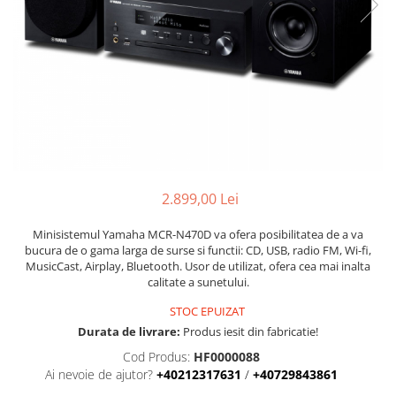
Stative multimedia
Distributie Curent
Platane
On ear
Prolights
Efecte de lumina cu LED
Over Ear
Cablu semnal echipat
Pupitre Mobile
Lasere
Casti Gaming
Cablu boxe
Stative laptop
Lichide Fum Ceata Baloane
Casti Hi-Fi
Maono
In ear
Lumini arhitecturale
VOID Acoustics
Portabile
Par LED
Air
Playere
Lumini arhitecturale de exterior
Cyclone
CD Player
Lumini arhitecturale cu acumulator
2.899,00 Lei
Network Player
Masini Fum Ceata Baloane
DAC
Moving Heads & Scanners
Minisistemul Yamaha MCR-N470D va ofera posibilitatea de a va
Tunere
bucura de o gama larga de surse si functii: CD, USB, radio FM, Wi-fi,
Proiectoare Teatru si Scena
MusicCast, Airplay, Bluetooth. Usor de utilizat, ofera cea mai inalta
Blu-ray Player
calitate a sunetului.
Platane
STOC EPUIZAT
Accesorii
Durata de livrare:
Produs iesit din fabricatie!
Boxe
Cod Produs:
HF0000088
Boxe de raft
Ai nevoie de ajutor?
+40212317631
/
+40729843861