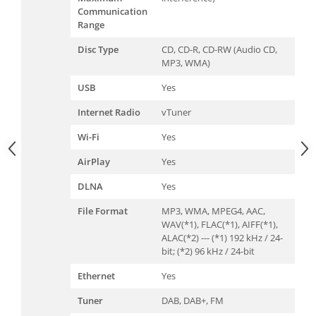
Communication
Range
Disc Type
CD, CD-R, CD-RW (Audio CD,
MP3, WMA)
USB
Yes
Internet Radio
vTuner
Wi-Fi
Yes
AirPlay
Yes
DLNA
Yes
File Format
MP3, WMA, MPEG4, AAC,
WAV(*1), FLAC(*1), AIFF(*1),
ALAC(*2) --- (*1) 192 kHz / 24-
bit; (*2) 96 kHz / 24-bit
Ethernet
Yes
Tuner
DAB, DAB+, FM