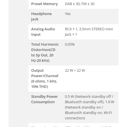
Preset Memory
DAB x 30, FM x 30
Headphone
Yes
Jack
Analog Audio
RCA × 1, 3.5mm STEREO mini
Input
Jack × 1
Total Harmonic
0.05%
Distortion(CD
to Sp Out, 20
Hz-20 kHz)
Output
22 W + 22 W
Power/Channel
(6 ohms, 1 kHz,
10% THD)
Standby Power
0.5 W (Network standby off /
Consumption
Bluetooth standby off), 1.9 W
(Network standby on /
Bluetooth standby on, Wi-Fi
connection)