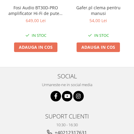
Fosi Audio BT30D-PRO
Gafer.pl clema pentru
amplificator Hi-Fi de putere
manusi
2.1 cu Bluetooth 5.0
649,00 Lei
54,00 Lei
IN STOC
IN STOC
ADAUGA IN COS
ADAUGA IN COS
SOCIAL
Urmareste-ne in social media
SUPORT CLIENTI
10:30 - 16:30
+40212317631