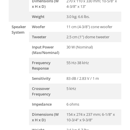
Dimensions (W
270 x 110 x 330 mm; 10-5/8” x
x H x D)
4-3/8” x 13”
Weight
3.0 kg; 6.6 lbs.
Speaker
Woofer
11 cm (4-3/8") cone woofer
System
Tweeter
2.5 cm (1") dome tweeter
Input Power
30 W (Nominal)
(Max/Nominal)
Frequency
55 Hz-38 kHz
Response
Sensitivity
83 dB / 2.83 V / 1 m
Crossover
5 kHz
Frequency
Impedance
6 ohms
Dimensions (W
154 x 274 x 237 mm; 6-1/8” x
x H x D)
10-3/4” x 9-3/8”