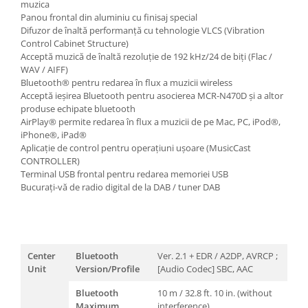
muzica
Panou frontal din aluminiu cu finisaj special
Difuzor de înaltă performanță cu tehnologie VLCS (Vibration
Control Cabinet Structure)
Acceptă muzică de înaltă rezoluție de 192 kHz/24 de biți (Flac /
WAV / AIFF)
Bluetooth® pentru redarea în flux a muzicii wireless
Acceptă ieșirea Bluetooth pentru asocierea MCR-N470D și a altor
produse echipate bluetooth
AirPlay® permite redarea în flux a muzicii de pe Mac, PC, iPod®,
iPhone®, iPad®
Aplicație de control pentru operațiuni ușoare (MusicCast
CONTROLLER)
Terminal USB frontal pentru redarea memoriei USB
Bucurați-vă de radio digital de la DAB / tuner DAB
Center
Bluetooth
Ver. 2.1 + EDR / A2DP, AVRCP ;
Unit
Version/Profile
[Audio Codec] SBC, AAC
Bluetooth
10 m / 32.8 ft. 10 in. (without
Maximum
interference)