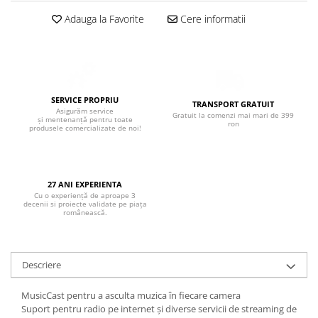
Boxe de centru
Boxe exterior
Adauga la Favorite
Cere informatii
Boxe tavan
Sisteme surround
Subwoofer
Boxe active
SERVICE PROPRIU
TRANSPORT GRATUIT
Soundbar
Asigurăm service
Gratuit la comenzi mai mari de 399
și mentenanță pentru toate
ron
Pachete
produsele comercializate de noi!
Boxe de perete
Boxe podea
Boxe portabile
27 ANI EXPERIENTA
Cu o experiență de aproape 3
decenii si proiecte validate pe piața
românească.
Descriere
MusicCast pentru a asculta muzica în fiecare camera
Suport pentru radio pe internet și diverse servicii de streaming de