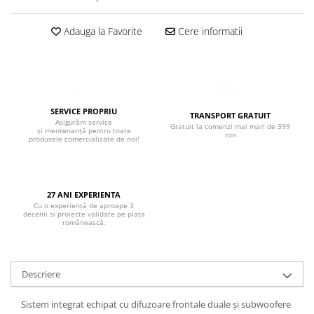
Boxe de centru
Boxe exterior
Adauga la Favorite
Cere informatii
Boxe tavan
Sisteme surround
Subwoofer
Boxe active
Soundbar
SERVICE PROPRIU
TRANSPORT GRATUIT
Asigurăm service
Pachete
Gratuit la comenzi mai mari de 399
și mentenanță pentru toate
ron
produsele comercializate de noi!
Boxe de perete
Boxe podea
Boxe portabile
27 ANI EXPERIENTA
Cu o experiență de aproape 3
decenii si proiecte validate pe piața
românească.
Descriere
Sistem integrat echipat cu difuzoare frontale duale și subwoofere