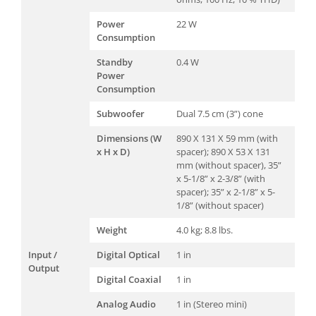
Power
22 W
Consumption
Standby
0.4 W
Power
Consumption
Subwoofer
Dual 7.5 cm (3”) cone
Dimensions (W
890 X 131 X 59 mm (with
x H x D)
spacer); 890 X 53 X 131
mm (without spacer), 35”
x 5-1/8” x 2-3/8” (with
spacer); 35” x 2-1/8” x 5-
1/8” (without spacer)
Weight
4.0 kg; 8.8 lbs.
Input /
Digital Optical
1 in
Output
Digital Coaxial
1 in
Analog Audio
1 in (Stereo mini)