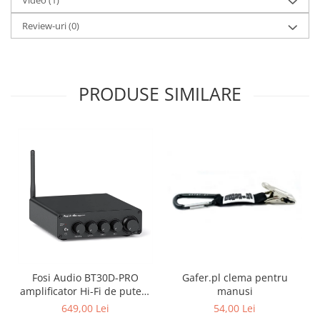
Video
(1)
Review-uri
(0)
PRODUSE SIMILARE
Fosi Audio BT30D-PRO
Gafer.pl clema pentru
amplificator Hi-Fi de putere
manusi
2.1 cu Bluetooth 5.0
649,00 Lei
54,00 Lei