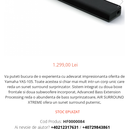
Stative multimedia
Distributie Curent
Platane
On ear
Prolights
Efecte de lumina cu LED
Over Ear
Cablu semnal echipat
Pupitre Mobile
Lasere
Casti Gaming
Cablu boxe
Stative laptop
Lichide Fum Ceata Baloane
Casti Hi-Fi
Maono
In ear
Lumini arhitecturale
VOID Acoustics
Portabile
Par LED
Air
Playere
Lumini arhitecturale de exterior
Cyclone
CD Player
Lumini arhitecturale cu acumulator
1.299,00 Lei
Network Player
Masini Fum Ceata Baloane
DAC
Moving Heads & Scanners
Va puteti bucura de o experienta cu adevarat impresionanta oferita de
Tunere
Yamaha YAS-105. Toate acestea si chiar mai mult intr-un corp unic care
Proiectoare Teatru si Scena
reda un sunet surround surprinzator. Sistem integrat cu doua boxe
Blu-ray Player
frontale si doua subwoofere incorporat, Advanced Bass Extension
Platane
Processing reda o abundenta de bass surprinzatoare, AIR SURROUND
XTREME ofera un sunet surround puternic,
Accesorii
STOC EPUIZAT
Boxe
Cod Produs:
HF0000084
Boxe de raft
Ai nevoie de ajutor?
+40212317631
/
+40729843861