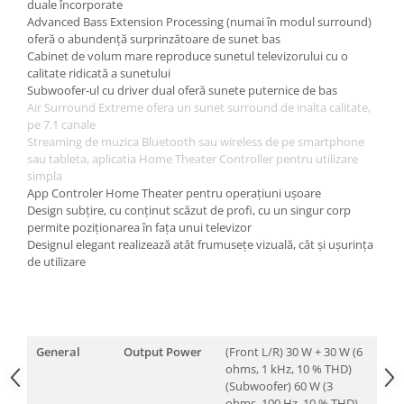
duale încorporate
Advanced Bass Extension Processing (numai în modul surround)
oferă o abundență surprinzătoare de sunet bas
Cabinet de volum mare reproduce sunetul televizorului cu o
calitate ridicată a sunetului
Subwoofer-ul cu driver dual oferă sunete puternice de bas
Air Surround Extreme ofera un sunet surround de inalta calitate,
pe 7.1 canale
Streaming de muzica Bluetooth sau wireless de pe smartphone
sau tableta, aplicatia Home Theater Controller pentru utilizare
simpla
App Controler Home Theater pentru operațiuni ușoare
Design subțire, cu conținut scăzut de profi, cu un singur corp
permite poziționarea în fața unui televizor
Designul elegant realizează atât frumusețe vizuală, cât și ușurința
de utilizare
General
Output Power
(Front L/R) 30 W + 30 W (6
ohms, 1 kHz, 10 % THD)
(Subwoofer) 60 W (3
ohms, 100 Hz, 10 % THD)