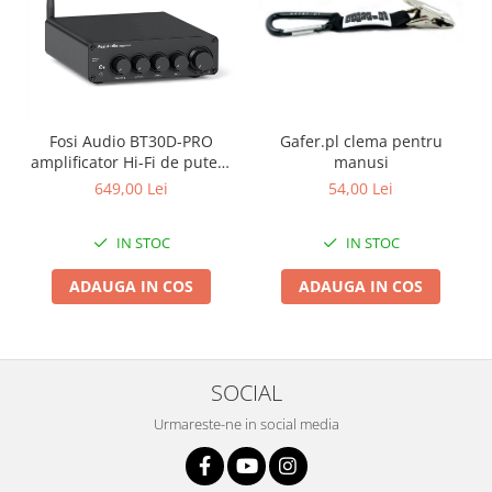
Fosi Audio BT30D-PRO
Gafer.pl clema pentru
amplificator Hi-Fi de putere
manusi
2.1 cu Bluetooth 5.0
649,00 Lei
54,00 Lei
IN STOC
IN STOC
ADAUGA IN COS
ADAUGA IN COS
SOCIAL
Urmareste-ne in social media