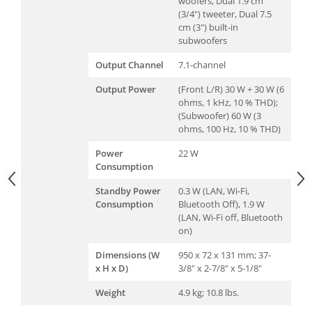
woofers, Dual 1.9 cm
(3/4") tweeter, Dual 7.5
cm (3") built-in
subwoofers
Output Channel
7.1-channel
Output Power
(Front L/R) 30 W + 30 W (6
ohms, 1 kHz, 10 % THD);
(Subwoofer) 60 W (3
ohms, 100 Hz, 10 % THD)
Power
22 W
Consumption
Standby Power
0.3 W (LAN, Wi-Fi,
Consumption
Bluetooth Off), 1.9 W
(LAN, Wi-Fi off, Bluetooth
on)
Dimensions (W
950 x 72 x 131 mm; 37-
x H x D)
3/8" x 2-7/8" x 5-1/8"
Weight
4.9 kg; 10.8 lbs.