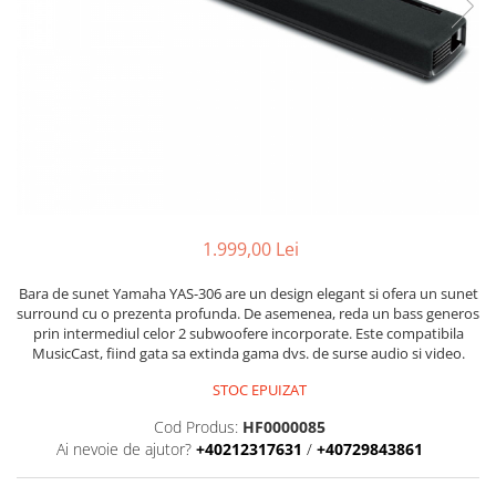
Stative multimedia
Distributie Curent
Platane
On ear
Prolights
Efecte de lumina cu LED
Over Ear
Cablu semnal echipat
Pupitre Mobile
Lasere
Casti Gaming
Cablu boxe
Stative laptop
Lichide Fum Ceata Baloane
Casti Hi-Fi
Maono
In ear
Lumini arhitecturale
VOID Acoustics
Portabile
Par LED
Air
Playere
Lumini arhitecturale de exterior
Cyclone
CD Player
Lumini arhitecturale cu acumulator
1.999,00 Lei
Network Player
Masini Fum Ceata Baloane
DAC
Moving Heads & Scanners
Bara de sunet Yamaha YAS-306 are un design elegant si ofera un sunet
Tunere
surround cu o prezenta profunda. De asemenea, reda un bass generos
Proiectoare Teatru si Scena
prin intermediul celor 2 subwoofere incorporate. Este compatibila
Blu-ray Player
MusicCast, fiind gata sa extinda gama dvs. de surse audio si video.
Platane
STOC EPUIZAT
Accesorii
Cod Produs:
HF0000085
Boxe
Ai nevoie de ajutor?
+40212317631
/
+40729843861
Boxe de raft