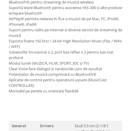
Bluetooth® pentru streaming de muzică wireless
Suportă ieșire Bluetooth pentru asocierea YAS-306 și alte produse
echipate bluetooth
AirPlay® permite redarea în flux a muzicii de pe Mac, PC, iPod®,
iPhone®, iPad®
Suport pentru radio pe internet și diverse servicii de streaming de
muzică
Suporta fisiere 192 kHz / 24-bit High Resolution Music (Flac / WAV
/ AIFF)
Subwoofer încorporat x 2, port bas reflex x 2 pentru bas mai
profund
Modul sunet (MUZICĂ, FILM, SPORT, JOC și TV)
Clear Voice face dialogul și narațiunile ușor de ascultat
Potențiator de muzică comprimată cu Bluetooth®
Aplicație de control pentru operațiuni ușoare (MusicCast
CONTROLLER)
Montabil pe perete cu orientare flexibilă
General
Drivers
Dual 5.5 cm (2-1/8")