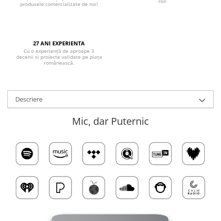
ron
produsele comercializate de noi!
27 ANI EXPERIENTA
Cu o experiență de aproape 3
decenii si proiecte validate pe piața
românească.
Descriere
Mic, dar Puternic