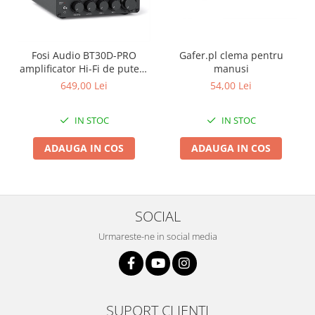
Fosi Audio BT30D-PRO
Gafer.pl clema pentru
amplificator Hi-Fi de putere
manusi
2.1 cu Bluetooth 5.0
649,00 Lei
54,00 Lei
IN STOC
IN STOC
ADAUGA IN COS
ADAUGA IN COS
SOCIAL
Urmareste-ne in social media
SUPORT CLIENTI