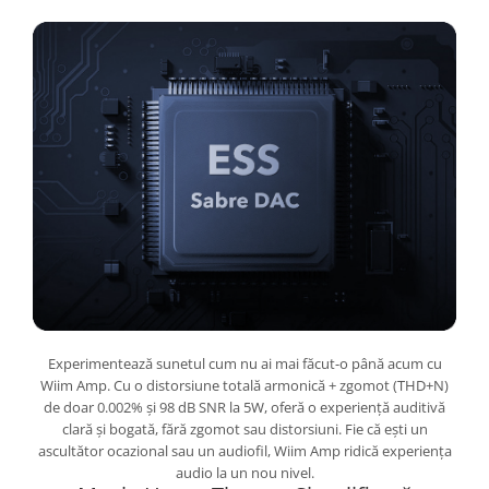
Experimentează sunetul cum nu ai mai făcut-o până acum cu
Wiim Amp. Cu o distorsiune totală armonică + zgomot (THD+N)
de doar 0.002% și 98 dB SNR la 5W, oferă o experiență auditivă
clară și bogată, fără zgomot sau distorsiuni. Fie că ești un
ascultător ocazional sau un audiofil, Wiim Amp ridică experiența
audio la un nou nivel.