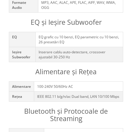
Formate
MP3, AAC, ALAC, APE, FLAC, AIFF, WAV, WMA,
Audio
OGG
EQ și Ieşire Subwoofer
EQ
EQ grafic cu 10 benzi, EQ parametric cu 10 benzi,
26 presetări EQ
Ieşire
Inserare cablu auto-detectare, crossover
Subwoofer
ajustabil 30-250 Hz
Alimentare și Rețea
Alimentare
100-240V 50/60Hz AC
Rețea
IEEE 802.11 b/g/n/ac Dual band, LAN 10/100 Mbps
Bluetooth și Protocoale de
Streaming