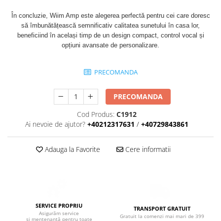
În concluzie, Wiim Amp este alegerea perfectă pentru cei care doresc
să îmbunătățească semnificativ calitatea sunetului în casa lor,
beneficiind în același timp de un design compact, control vocal și
opțiuni avansate de personalizare.
PRECOMANDA
PRECOMANDA
Cod Produs:
C1912
Ai nevoie de ajutor?
+40212317631
/
+40729843861
Adauga la Favorite
Cere informatii
SERVICE PROPRIU
TRANSPORT GRATUIT
Asigurăm service
Gratuit la comenzi mai mari de 399
și mentenanță pentru toate