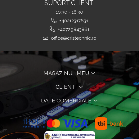
SUPORT CLIENTI
10:30 - 16:30
+40212317631
+40729843861
office@cristechnic.ro
MAGAZINUL MEU
CLIENTI
DATE COMERCIALE