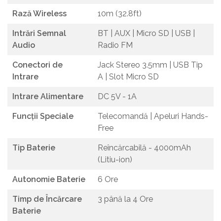
Rază Wireless
10m (32.8ft)
Intrări Semnal
BT | AUX | Micro SD | USB |
Audio
Radio FM
Conectori de
Jack Stereo 3.5mm | USB Tip
Intrare
A | Slot Micro SD
Intrare Alimentare
DC 5V - 1A
Funcții Speciale
Telecomandă | Apeluri Hands-
Free
Tip Baterie
Reîncărcabilă - 4000mAh
(Litiu-ion)
Autonomie Baterie
6 Ore
Timp de Încărcare
3 până la 4 Ore
Baterie