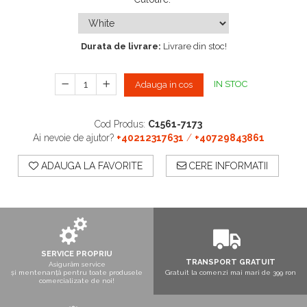
Boxe exterior
Boxe tavan
Sisteme surround
Durata de livrare:
Livrare din stoc!
Subwoofer
Boxe active
IN STOC
Adauga in cos
Soundbar
Pachete
Boxe de perete
Cod Produs:
C1561-7173
Boxe podea
Ai nevoie de ajutor?
+40212317631
/
+40729843861
Boxe portabile
ADAUGA LA FAVORITE
CERE INFORMATII
SERVICE PROPRIU
TRANSPORT GRATUIT
Asigurăm service
și mentenanță pentru toate produsele
Gratuit la comenzi mai mari de 399 ron
comercializate de noi!