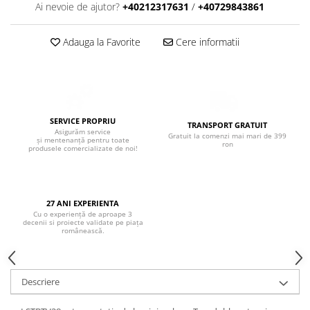
Boxe de centru
Ai nevoie de ajutor?
+40212317631
/
+40729843861
Boxe exterior
Boxe tavan
Adauga la Favorite
Cere informatii
Sisteme surround
Subwoofer
Boxe active
Soundbar
SERVICE PROPRIU
Pachete
TRANSPORT GRATUIT
Asigurăm service
Gratuit la comenzi mai mari de 399
și mentenanță pentru toate
Boxe de perete
ron
produsele comercializate de noi!
Boxe podea
Boxe portabile
27 ANI EXPERIENTA
Cu o experiență de aproape 3
decenii si proiecte validate pe piața
românească.
Descriere