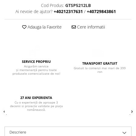
Boxe de centru
Cod Produs:
GTSP5212LB
Boxe exterior
Ai nevoie de ajutor?
+40212317631
/
+40729843861
Boxe tavan
Sisteme surround
Adauga la Favorite
Cere informatii
Subwoofer
Boxe active
Soundbar
Pachete
SERVICE PROPRIU
Boxe de perete
TRANSPORT GRATUIT
Asigurăm service
Gratuit la comenzi mai mari de 399
și mentenanță pentru toate
Boxe podea
ron
produsele comercializate de noi!
Boxe portabile
27 ANI EXPERIENTA
Cu o experiență de aproape 3
decenii si proiecte validate pe piața
românească.
Descriere