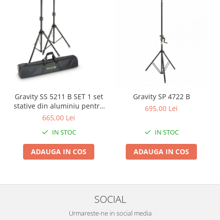
Gravity SS 5211 B SET 1 set
Gravity SP 4722 B
stative din aluminiu pentru
695,00 Lei
boxe si husa
665,00 Lei
IN STOC
IN STOC
ADAUGA IN COS
ADAUGA IN COS
SOCIAL
Urmareste-ne in social media