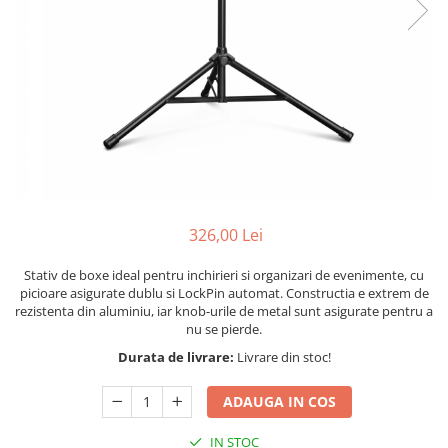
Stative multimedia
Distributie Curent
Platane
On ear
Prolights
Efecte de lumina cu LED
Over Ear
Cablu semnal echipat
Pupitre Mobile
Lasere
Casti Gaming
Cablu boxe
Stative laptop
Lichide Fum Ceata Baloane
Casti Hi-Fi
Maono
In ear
Lumini arhitecturale
VOID Acoustics
Portabile
Par LED
Air
Playere
Lumini arhitecturale de exterior
Cyclone
CD Player
Lumini arhitecturale cu acumulator
Network Player
326,00 Lei
Masini Fum Ceata Baloane
DAC
Moving Heads & Scanners
Stativ de boxe ideal pentru inchirieri si organizari de evenimente, cu
Tunere
picioare asigurate dublu si LockPin automat. Constructia e extrem de
Proiectoare Teatru si Scena
Blu-ray Player
rezistenta din aluminiu, iar knob-urile de metal sunt asigurate pentru a
nu se pierde.
Platane
Durata de livrare:
Livrare din stoc!
Accesorii
Boxe
ADAUGA IN COS
Boxe de raft
IN STOC