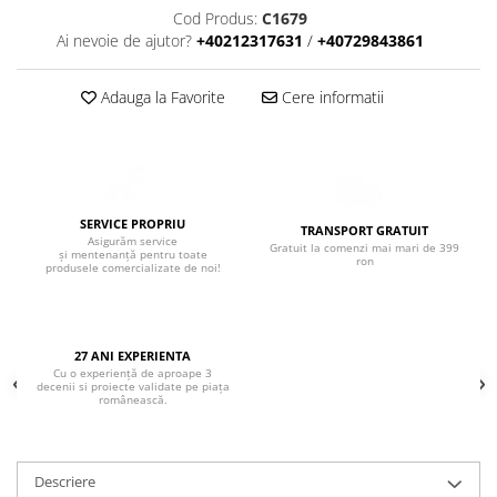
Boxe de centru
Cod Produs:
C1679
Boxe exterior
Ai nevoie de ajutor?
+40212317631
/
+40729843861
Boxe tavan
Sisteme surround
Adauga la Favorite
Cere informatii
Subwoofer
Boxe active
Soundbar
Pachete
SERVICE PROPRIU
Boxe de perete
TRANSPORT GRATUIT
Asigurăm service
Gratuit la comenzi mai mari de 399
și mentenanță pentru toate
Boxe podea
ron
produsele comercializate de noi!
Boxe portabile
27 ANI EXPERIENTA
Cu o experiență de aproape 3
decenii si proiecte validate pe piața
românească.
Descriere