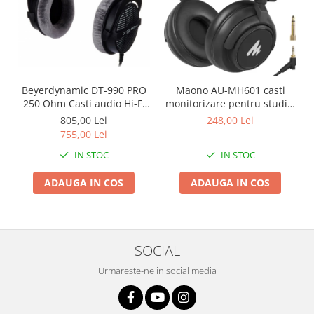
Beyerdynamic DT-990 PRO
Maono AU-MH601 casti
250 Ohm Casti audio Hi-Fi
monitorizare pentru studio,
deschise
podcast si DJ
805,00 Lei
248,00 Lei
755,00 Lei
IN STOC
IN STOC
ADAUGA IN COS
ADAUGA IN COS
SOCIAL
Urmareste-ne in social media