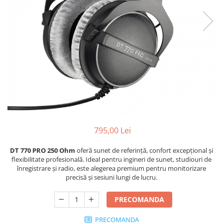
Stative multimedia
Distributie Curent
Platane
On ear
Prolights
Efecte de lumina cu LED
Over Ear
Cablu semnal echipat
Pupitre Mobile
Lasere
Casti Gaming
Cablu boxe
Stative laptop
Lichide Fum Ceata Baloane
Casti Hi-Fi
Maono
In ear
Lumini arhitecturale
VOID Acoustics
Portabile
Par LED
Air
Playere
Lumini arhitecturale de exterior
Cyclone
CD Player
Lumini arhitecturale cu acumulator
Network Player
Masini Fum Ceata Baloane
DAC
795,00 Lei
Moving Heads & Scanners
Tunere
Proiectoare Teatru si Scena
DT 770 PRO 250 Ohm
oferă sunet de referință, confort excepțional și
Blu-ray Player
flexibilitate profesională. Ideal pentru ingineri de sunet, studiouri de
Platane
înregistrare și radio, este alegerea premium pentru monitorizare
precisă și sesiuni lungi de lucru.
Accesorii
Boxe
PRECOMANDA
Boxe de raft
PRECOMANDA