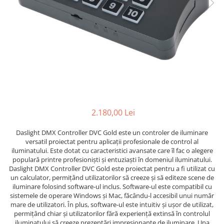
Stative multimedia
Distributie Curent
Platane
On ear
Prolights
Efecte de lumina cu LED
Over Ear
Cablu semnal echipat
Pupitre Mobile
Lasere
Casti Gaming
Cablu boxe
Stative laptop
Lichide Fum Ceata Baloane
Casti Hi-Fi
Maono
In ear
Lumini arhitecturale
VOID Acoustics
Portabile
Par LED
Air
Playere
Lumini arhitecturale de exterior
Cyclone
CD Player
Lumini arhitecturale cu acumulator
2.180,00 Lei
Network Player
Masini Fum Ceata Baloane
DAC
Moving Heads & Scanners
Daslight DMX Controller DVC Gold este un controler de iluminare
Tunere
versatil proiectat pentru aplicații profesionale de control al
Proiectoare Teatru si Scena
iluminatului. Este dotat cu caracteristici avansate care îl fac o alegere
Blu-ray Player
populară printre profesioniști și entuziaști în domeniul iluminatului.
Platane
Daslight DMX Controller DVC Gold este proiectat pentru a fi utilizat cu
un calculator, permițând utilizatorilor să creeze și să editeze scene de
Accesorii
iluminare folosind software-ul inclus. Software-ul este compatibil cu
Boxe
sistemele de operare Windows și Mac, făcându-l accesibil unui număr
mare de utilizatori. În plus, software-ul este intuitiv și ușor de utilizat,
Boxe de raft
permițând chiar și utilizatorilor fără experiență extinsă în controlul
iluminatului să creeze prezentări impresionante de iluminare. Una