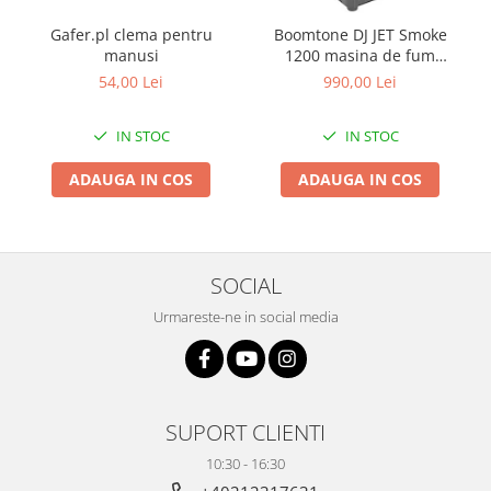
Gafer.pl clema pentru
Boomtone DJ JET Smoke
manusi
1200 masina de fum
vertical cu LED
54,00 Lei
990,00 Lei
IN STOC
IN STOC
ADAUGA IN COS
ADAUGA IN COS
SOCIAL
Urmareste-ne in social media
SUPORT CLIENTI
10:30 - 16:30