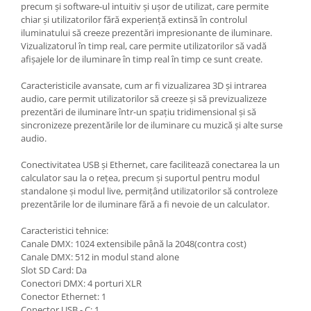
precum și software-ul intuitiv și ușor de utilizat, care permite
chiar și utilizatorilor fără experiență extinsă în controlul
iluminatului să creeze prezentări impresionante de iluminare.
Vizualizatorul în timp real, care permite utilizatorilor să vadă
afișajele lor de iluminare în timp real în timp ce sunt create.
Caracteristicile avansate, cum ar fi vizualizarea 3D și intrarea
audio, care permit utilizatorilor să creeze și să previzualizeze
prezentări de iluminare într-un spațiu tridimensional și să
sincronizeze prezentările lor de iluminare cu muzică și alte surse
audio.
Conectivitatea USB și Ethernet, care facilitează conectarea la un
calculator sau la o rețea, precum și suportul pentru modul
standalone și modul live, permițând utilizatorilor să controleze
prezentările lor de iluminare fără a fi nevoie de un calculator.
Caracteristici tehnice:
Canale DMX: 1024 extensibile până la 2048(contra cost)
Canale DMX: 512 in modul stand alone
Slot SD Card: Da
Conectori DMX: 4 porturi XLR
Conector Ethernet: 1
Conector USB - C: 1