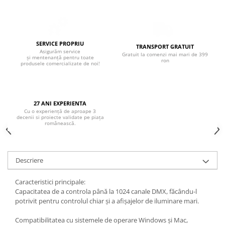
SERVICE PROPRIU
TRANSPORT GRATUIT
Asigurăm service
Gratuit la comenzi mai mari de 399
și mentenanță pentru toate
ron
produsele comercializate de noi!
27 ANI EXPERIENTA
Cu o experiență de aproape 3
decenii si proiecte validate pe piața
românească.
Descriere
Caracteristici principale:
Capacitatea de a controla până la 1024 canale DMX, făcându-l
potrivit pentru controlul chiar și a afișajelor de iluminare mari.
Compatibilitatea cu sistemele de operare Windows și Mac,