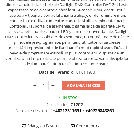
Boxe de centru
dintre caracteristicile cheie ale Daslight DMX Controller DVC Gold este
Boxe exterior
capacitatea sa de a controla până la 1024 canale DMX. Acest lucru îl
face potrivit pentru controlul chiar și a afișajelor de iluminare mari,
Boxe tavan
cum ar fi cele utilizate în teatre, concerte și alte evenimente mari.
Sisteme surround
Controlerul suportă, de asemenea, o gamă largă de aparate DMX,
Subwoofer
inclusiv capete mobile, aparate LED și luminile convenționale. Daslight
DMX Controller DVC Gold are, de asemenea, un număr mare de efecte
Boxe active
și modele pre-programate, permițând utilizatorilor să creeze
Soundbar
prezentări impresionante de iluminare în mod rapid și ușor, fără a fi
nevoie de programare extinsă. În plus, controlerul dispune de un
Pachete
vizualizator în timp real, care permite utilizatorilor să vadă afișajele lor
Boxe de perete
de iluminare în timp real în timp ce sunt create.
Boxe podea
Data de livrare:
Joi, 01.01.1970
Boxe portabile
ADAUGA IN COS
IN STOC
Cod Produs:
C1202
Ai nevoie de ajutor?
+40212317631
/
+40729843861
Adauga la Favorite
Cere informatii