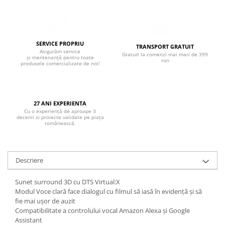
Boxe de centru
Boxe exterior
Boxe tavan
Sisteme surround
SERVICE PROPRIU
TRANSPORT GRATUIT
Subwoofer
Asigurăm service
Gratuit la comenzi mai mari de 399
și mentenanță pentru toate
ron
produsele comercializate de noi!
Boxe active
Soundbar
Pachete
27 ANI EXPERIENTA
Boxe de perete
Cu o experiență de aproape 3
Boxe podea
decenii si proiecte validate pe piața
românească.
Boxe portabile
Descriere
Sunet surround 3D cu DTS Virtual:X
Modul Voce clară face dialogul cu filmul să iasă în evidență și să
fie mai ușor de auzit
Compatibilitate a controlului vocal Amazon Alexa și Google
Assistant