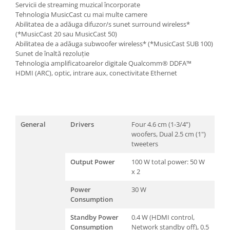
Servicii de streaming muzical încorporate
Tehnologia MusicCast cu mai multe camere
Abilitatea de a adăuga difuzor/s sunet surround wireless*
(*MusicCast 20 sau MusicCast 50)
Abilitatea de a adăuga subwoofer wireless* (*MusicCast SUB 100)
Sunet de înaltă rezoluție
Tehnologia amplificatoarelor digitale Qualcomm® DDFA™
HDMI (ARC), optic, intrare aux, conectivitate Ethernet
General
Drivers
Four 4.6 cm (1-3/4”)
woofers, Dual 2.5 cm (1")
tweeters
Output Power
100 W total power: 50 W
x 2
Power
30 W
Consumption
Standby Power
0.4 W (HDMI control,
Consumption
Network standby off), 0.5