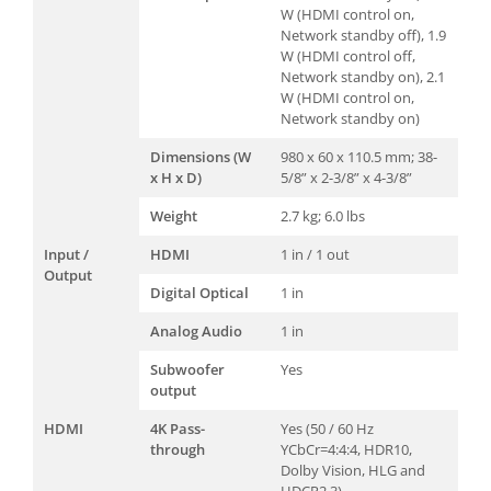
W (HDMI control on,
Network standby off), 1.9
W (HDMI control off,
Network standby on), 2.1
W (HDMI control on,
Network standby on)
Dimensions (W
980 x 60 x 110.5 mm; 38-
x H x D)
5/8” x 2-3/8” x 4-3/8”
Weight
2.7 kg; 6.0 lbs
Input /
HDMI
1 in / 1 out
Output
Digital Optical
1 in
Analog Audio
1 in
Subwoofer
Yes
output
HDMI
4K Pass-
Yes (50 / 60 Hz
through
YCbCr=4:4:4, HDR10,
Dolby Vision, HLG and